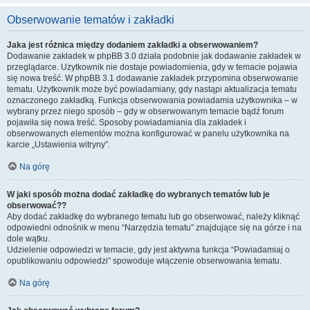
Obserwowanie tematów i zakładki
Jaka jest różnica między dodaniem zakładki a obserwowaniem?
Dodawanie zakładek w phpBB 3.0 działa podobnie jak dodawanie zakładek w
przeglądarce. Użytkownik nie dostaje powiadomienia, gdy w temacie pojawia
się nowa treść. W phpBB 3.1 dodawanie zakładek przypomina obserwowanie
tematu. Użytkownik może być powiadamiany, gdy nastąpi aktualizacja tematu
oznaczonego zakładką. Funkcja obserwowania powiadamia użytkownika – w
wybrany przez niego sposób – gdy w obserwowanym temacie bądź forum
pojawiła się nowa treść. Sposoby powiadamiania dla zakładek i
obserwowanych elementów można konfigurować w panelu użytkownika na
karcie „Ustawienia witryny”.
Na górę
W jaki sposób można dodać zakładkę do wybranych tematów lub je
obserwować??
Aby dodać zakładkę do wybranego tematu lub go obserwować, należy kliknąć
odpowiedni odnośnik w menu “Narzędzia tematu” znajdujące się na górze i na
dole wątku.
Udzielenie odpowiedzi w temacie, gdy jest aktywna funkcja “Powiadamiaj o
opublikowaniu odpowiedzi” spowoduje włączenie obserwowania tematu.
Na górę