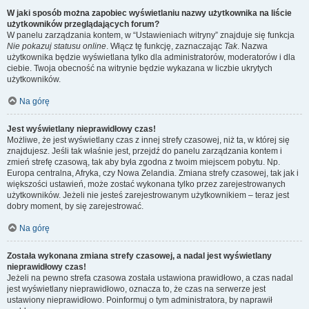
W jaki sposób można zapobiec wyświetlaniu nazwy użytkownika na liście
użytkowników przeglądających forum?
W panelu zarządzania kontem, w “Ustawieniach witryny” znajduje się funkcja
Nie pokazuj statusu online
. Włącz tę funkcję, zaznaczając
Tak
. Nazwa
użytkownika będzie wyświetlana tylko dla administratorów, moderatorów i dla
ciebie. Twoja obecność na witrynie będzie wykazana w liczbie ukrytych
użytkowników.
Na górę
Jest wyświetlany nieprawidłowy czas!
Możliwe, że jest wyświetlany czas z innej strefy czasowej, niż ta, w której się
znajdujesz. Jeśli tak właśnie jest, przejdź do panelu zarządzania kontem i
zmień strefę czasową, tak aby była zgodna z twoim miejscem pobytu. Np.
Europa centralna, Afryka, czy Nowa Zelandia. Zmiana strefy czasowej, tak jak i
większości ustawień, może zostać wykonana tylko przez zarejestrowanych
użytkowników. Jeżeli nie jesteś zarejestrowanym użytkownikiem – teraz jest
dobry moment, by się zarejestrować.
Na górę
Została wykonana zmiana strefy czasowej, a nadal jest wyświetlany
nieprawidłowy czas!
Jeżeli na pewno strefa czasowa została ustawiona prawidłowo, a czas nadal
jest wyświetlany nieprawidłowo, oznacza to, że czas na serwerze jest
ustawiony nieprawidłowo. Poinformuj o tym administratora, by naprawił