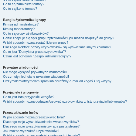
Co to są zamknięte tematy?
Co to są ikony tematu?
Rangi użytkownika i grupy
Kim są administratorzy?
Kim są moderatorzy?
Co to są grupy użytkowników?
Gdzie znajduje się spis grup użytkowników i jak można dołączyć do grupy?
W jaki sposób można zostać liderem grupy?
Dlaczego niektóre nazwy użytkowników są wyświetlane innymi kolorami?
Co to jest “Domyślna grupa użytkownika”?
Czym jest odnośnik “Zespół administracyjny”?
Prywatne wiadomości
Nie mogę wysyłać prywatnych wiadomości!
Otrzymuję niechciane prywatne wiadomości!
Otrzymałem/otrzymałam spam lub obraźliwy e-mail od kogoś z tej witryny!
Przyjaciele i wrogowie
Co to jest lista przyjaciół i wrogów?
W jaki sposób można dodawać/usuwać użytkowników z listy przyjaciół lub wrogów?
Przeszukiwanie forów
W jaki sposób można przeszukiwać fora?
Dlaczego moje wyszukiwanie nie zwraca wyników?
Dlaczego moje wyszukiwanie zwraca pustą stronę?!
Jak można wyszukać użytkowników?
W jaki sposób można znaleźć swoje posty i tematy?