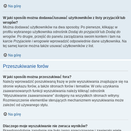
Na górę
W jaki sposób można dodawać/usuwać użytkowników z listy przyjaciół lub
wrogów?
Można dodawać użytkowników na dwa sposoby. Po pierwsze, klikając w
profilu wybranego użytkownika odnośnik
Dodaj do przyjaciół
lub
Dodaj do
wrogów
. Po drugie, przejść do panelu zarządzania swoim kontem i tam na
karcie
Przyjaciele i wrogowie
wprowadzić odpowiednie dane użytkownika. Na
tej samej karcie można także usuwać użytkowników z list.
Na górę
Przeszukiwanie forów
W jaki sposób można przeszukiwać fora?
Należy wprowadzić poszukiwaną frazę w pole wyszukiwania znajdujące się na
stronie wykazu forów, a także stronach forów i tematów. W celu uzyskania
zaawansowanych funkcji wyszukiwania należy kliknąć odnośnik
“Wyszukiwanie zaawansowane” dostępny na wszystkich stronach witryny.
Rozmieszczenie elementów sterujących mechanizmem wyszukiwania może
zależeć od używanego stylu.
Na górę
Dlaczego moje wyszukiwanie nie zwraca wyników?
Prawdopodobnie zapytanie nie było jasno sprecyzowane i zawierało wiele