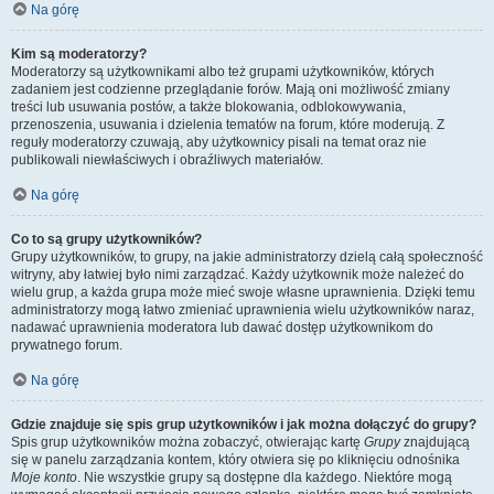
Na górę
Kim są moderatorzy?
Moderatorzy są użytkownikami albo też grupami użytkowników, których
zadaniem jest codzienne przeglądanie forów. Mają oni możliwość zmiany
treści lub usuwania postów, a także blokowania, odblokowywania,
przenoszenia, usuwania i dzielenia tematów na forum, które moderują. Z
reguły moderatorzy czuwają, aby użytkownicy pisali na temat oraz nie
publikowali niewłaściwych i obraźliwych materiałów.
Na górę
Co to są grupy użytkowników?
Grupy użytkowników, to grupy, na jakie administratorzy dzielą całą społeczność
witryny, aby łatwiej było nimi zarządzać. Każdy użytkownik może należeć do
wielu grup, a każda grupa może mieć swoje własne uprawnienia. Dzięki temu
administratorzy mogą łatwo zmieniać uprawnienia wielu użytkowników naraz,
nadawać uprawnienia moderatora lub dawać dostęp użytkownikom do
prywatnego forum.
Na górę
Gdzie znajduje się spis grup użytkowników i jak można dołączyć do grupy?
Spis grup użytkowników można zobaczyć, otwierając kartę
Grupy
znajdującą
się w panelu zarządzania kontem, który otwiera się po kliknięciu odnośnika
Moje konto
. Nie wszystkie grupy są dostępne dla każdego. Niektóre mogą