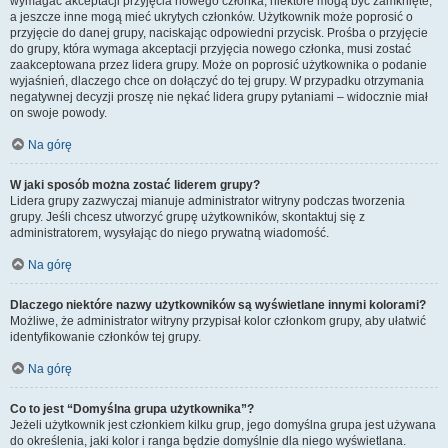
wymagać akceptacji przyjęcia nowego członka, niektóre mogą być zamknięte,
a jeszcze inne mogą mieć ukrytych członków. Użytkownik może poprosić o
przyjęcie do danej grupy, naciskając odpowiedni przycisk. Prośba o przyjęcie
do grupy, która wymaga akceptacji przyjęcia nowego członka, musi zostać
zaakceptowana przez lidera grupy. Może on poprosić użytkownika o podanie
wyjaśnień, dlaczego chce on dołączyć do tej grupy. W przypadku otrzymania
negatywnej decyzji proszę nie nękać lidera grupy pytaniami – widocznie miał
on swoje powody.
Na górę
W jaki sposób można zostać liderem grupy?
Lidera grupy zazwyczaj mianuje administrator witryny podczas tworzenia
grupy. Jeśli chcesz utworzyć grupę użytkowników, skontaktuj się z
administratorem, wysyłając do niego prywatną wiadomość.
Na górę
Dlaczego niektóre nazwy użytkowników są wyświetlane innymi kolorami?
Możliwe, że administrator witryny przypisał kolor członkom grupy, aby ułatwić
identyfikowanie członków tej grupy.
Na górę
Co to jest “Domyślna grupa użytkownika”?
Jeżeli użytkownik jest członkiem kilku grup, jego domyślna grupa jest używana
do określenia, jaki kolor i ranga będzie domyślnie dla niego wyświetlana.