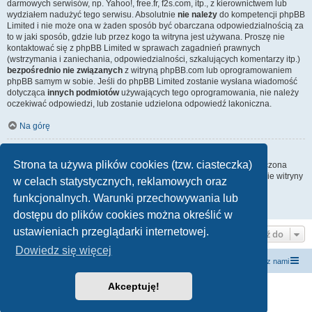
darmowych serwisów, np. Yahoo!, free.fr, f2s.com, itp., z kierownictwem lub
wydziałem nadużyć tego serwisu. Absolutnie
nie należy
do kompetencji phpBB
Limited i nie może ona w żaden sposób być obarczana odpowiedzialnością za
to w jaki sposób, gdzie lub przez kogo ta witryna jest używana. Proszę nie
kontaktować się z phpBB Limited w sprawach zagadnień prawnych
(wstrzymania i zaniechania, odpowiedzialności, szkalujących komentarzy itp.)
bezpośrednio nie związanych
z witryną phpBB.com lub oprogramowaniem
phpBB samym w sobie. Jeśli do phpBB Limited zostanie wysłana wiadomość
dotycząca
innych podmiotów
używających tego oprogramowania, nie należy
oczekiwać odpowiedzi, lub zostanie udzielona odpowiedź lakoniczna.
Na górę
Jak nawiązać kontakt z administratorem witryny?
Strona ta używa plików cookies (tzw. ciasteczka)
Wszyscy użytkownicy witryny mogą używać – jeśli funkcja ta jest włączona
przez administratora witryny – formularza „Kontakt z nami”. Członkowie witryny
w celach statystycznych, reklamowych oraz
mogą także używać odnośnika „Zespół administracyjny”.
funkcjonalnych. Warunki przechowywania lub
Na górę
dostępu do plików cookies można określić w
ustawieniach przeglądarki internetowej.
Przejdź do
Dowiedz się więcej
forum.siewcyprawdy.tv
siewcyprawdy.tv
Kontakt z nami
Akceptuję!
Technologię dostarcza
phpBB
® Forum Software © phpBB Limited
Polski pakiet językowy dostarcza
phpBB.pl
Zasady ochrony danych osobowych
|
Regulamin