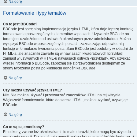
Na górę
Formatowanie i typy tematów
Co to jest BBCode?
BBCode jest specjalną implementacją języka HTML, która daje lepszą kontrolę
formatowania poszczególnych elementów w postach. Używanie BBCode na
forum jest uzależnione od ustawień określanych przez administratora. Można
wyłączyć BBCode w poszczególnych postach, zaznaczając odpowiednią
funkcję w formularzu tworzenia posta. Sam BBCode jest podobny w składni do
HTML-a, ale znaczniki zawarte są w nawiasach kwadratowych [przykład]
zamiast w używanych w HTML-u nawiasach ostrych <przykład>. Aby uzyskać
więcej informacji o BBCode, zapoznaj się z przewodnikiem dostępnym ze
strony tworzenia posta po kliknięciu odnośnika
BBCode
.
Na górę
Czy można używać języka HTML?
Nie. Nie można używać i przetwarzać znaczników HTML na tej witrynie.
Większość formatowania, które dostarcza HTML, można uzyskać, używając
BBCode.
Na górę
Co to są są emotikony?
Emotikony, zwane też uśmieszkami, to małe obrazki, które mogą być użyte do
wyrażania emocji. Do wyrażania emocji można też stosować krótkie kody, np. :)