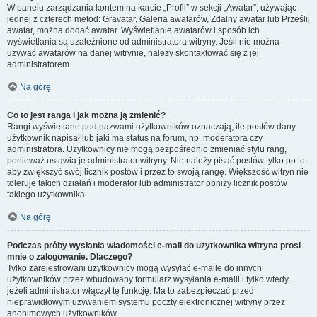
W panelu zarządzania kontem na karcie „Profil” w sekcji „Awatar”, używając
jednej z czterech metod: Gravatar, Galeria awatarów, Zdalny awatar lub Prześlij
awatar, można dodać awatar. Wyświetlanie awatarów i sposób ich
wyświetlania są uzależnione od administratora witryny. Jeśli nie można
używać awatarów na danej witrynie, należy skontaktować się z jej
administratorem.
Na górę
Co to jest ranga i jak można ją zmienić?
Rangi wyświetlane pod nazwami użytkowników oznaczają, ile postów dany
użytkownik napisał lub jaki ma status na forum, np. moderatora czy
administratora. Użytkownicy nie mogą bezpośrednio zmieniać stylu rang,
ponieważ ustawia je administrator witryny. Nie należy pisać postów tylko po to,
aby zwiększyć swój licznik postów i przez to swoją rangę. Większość witryn nie
toleruje takich działań i moderator lub administrator obniży licznik postów
takiego użytkownika.
Na górę
Podczas próby wysłania wiadomości e-mail do użytkownika witryna prosi
mnie o zalogowanie. Dlaczego?
Tylko zarejestrowani użytkownicy mogą wysyłać e-maile do innych
użytkowników przez wbudowany formularz wysyłania e-maili i tylko wtedy,
jeżeli administrator włączył tę funkcję. Ma to zabezpieczać przed
nieprawidłowym używaniem systemu poczty elektronicznej witryny przez
anonimowych użytkowników.