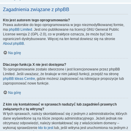
Zagadnienia związane z phpBB
Kto jest autorem tego oprogramowania?
Prawa autorskie do tego oprogramowania w jego niezmodyfikowanej formie,
ma
phpBB Limited
. Jest ono publikowane na licencji GNU General Public
License wersja 2 (GPL-2.0), co w praktyce oznacza, że może być bez
ograniczeń dystrybuowane. Więcej na ten temat dowiesz się na stronie
About phpBB
.
Na górę
Dlaczego funkcja X nie jest dostępna?
To oprogramowanie zostało stworzone i jest licencjonowane przez phpBB
Limited. Jeśli uważasz, że brakuje w nim jakiejś funkcji, przejdź na stronę
phpBB Ideas Centre
, gdzie możesz zagłosować na istniejące propozycje lub
zaproponować nowe funkcje.
Na górę
Z kim się kontaktować w sprawach nadużyć lub zagadnień prawnych
związanych z tą witryną?
W tych sprawach, należy skontaktować się z jednym z administratorów, których
dane wyświetlone są na liście zespołu administracyjnego. Jeżeli jednak nie
otrzymasz odpowiedzi, należy skontaktować się z właścicielem domeny –
wykonaj sprawdzenie
kto to jest
lub, jeśli witryna jest uruchomiona na jednym z