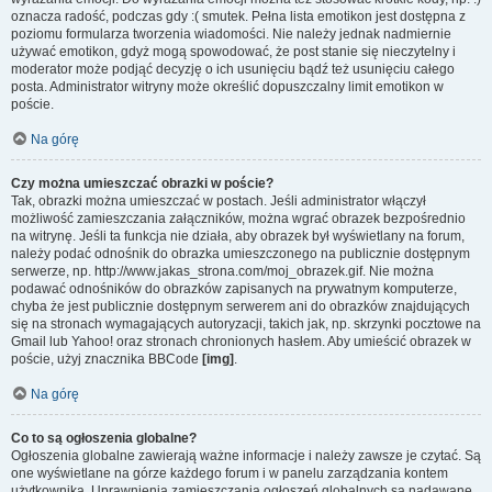
oznacza radość, podczas gdy :( smutek. Pełna lista emotikon jest dostępna z
poziomu formularza tworzenia wiadomości. Nie należy jednak nadmiernie
używać emotikon, gdyż mogą spowodować, że post stanie się nieczytelny i
moderator może podjąć decyzję o ich usunięciu bądź też usunięciu całego
posta. Administrator witryny może określić dopuszczalny limit emotikon w
poście.
Na górę
Czy można umieszczać obrazki w poście?
Tak, obrazki można umieszczać w postach. Jeśli administrator włączył
możliwość zamieszczania załączników, można wgrać obrazek bezpośrednio
na witrynę. Jeśli ta funkcja nie działa, aby obrazek był wyświetlany na forum,
należy podać odnośnik do obrazka umieszczonego na publicznie dostępnym
serwerze, np. http://www.jakas_strona.com/moj_obrazek.gif. Nie można
podawać odnośników do obrazków zapisanych na prywatnym komputerze,
chyba że jest publicznie dostępnym serwerem ani do obrazków znajdujących
się na stronach wymagających autoryzacji, takich jak, np. skrzynki pocztowe na
Gmail lub Yahoo! oraz stronach chronionych hasłem. Aby umieścić obrazek w
poście, użyj znacznika BBCode
[img]
.
Na górę
Co to są ogłoszenia globalne?
Ogłoszenia globalne zawierają ważne informacje i należy zawsze je czytać. Są
one wyświetlane na górze każdego forum i w panelu zarządzania kontem
użytkownika. Uprawnienia zamieszczania ogłoszeń globalnych są nadawane