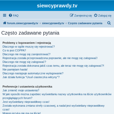
siewcyprawdy.tv
FAQ
Zarejestruj się
Zaloguj się
S
forum.siewcyprawdy.tv
siewcyprawdy.tv
Często zadawane pytania
z
Często zadawane pytania
u
k
Problemy z logowaniem i rejestracją
Dlaczego w ogóle muszę się rejestrować?
a
Co to jest COPPA?
j
Dlaczego nie mogę się zarejestrować?
Rejestracja została przeprowadzona poprawnie, ale nie mogę się zalogować!
Dlaczego nie mogę się zalogować?
Rejestracja została dokonana jakiś czas temu, ale teraz nie mogę się zalogować?!
Nie pamiętam hasła!
Dlaczego następuje automatyczne wylogowanie?
Jak działa funkcja “Usuń ciasteczka witryny”?
Preferencje i ustawienia użytkownika
Jak zmienić moje ustawienia?
W jaki sposób można zapobiec wyświetlaniu nazwy użytkownika na liście użytkowników
przeglądających forum?
Jest wyświetlany nieprawidłowy czas!
Została wykonana zmiana strefy czasowej, a nadal jest wyświetlany nieprawidłowy
czas!
Mojego języka nie ma na liście!