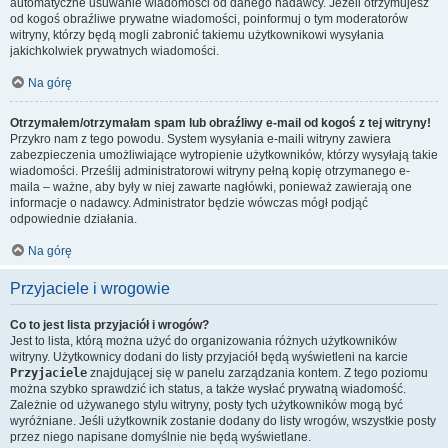
automatyczne usuwanie wiadomości od danego nadawcy. Jeżeli otrzymujesz
od kogoś obraźliwe prywatne wiadomości, poinformuj o tym moderatorów
witryny, którzy będą mogli zabronić takiemu użytkownikowi wysyłania
jakichkolwiek prywatnych wiadomości.
Na górę
Otrzymałem/otrzymałam spam lub obraźliwy e-mail od kogoś z tej witryny!
Przykro nam z tego powodu. System wysyłania e-maili witryny zawiera
zabezpieczenia umożliwiające wytropienie użytkowników, którzy wysyłają takie
wiadomości. Prześlij administratorowi witryny pełną kopię otrzymanego e-
maila – ważne, aby były w niej zawarte nagłówki, ponieważ zawierają one
informacje o nadawcy. Administrator będzie wówczas mógł podjąć
odpowiednie działania.
Na górę
Przyjaciele i wrogowie
Co to jest lista przyjaciół i wrogów?
Jest to lista, którą można użyć do organizowania różnych użytkowników
witryny. Użytkownicy dodani do listy przyjaciół będą wyświetleni na karcie
Przyjaciele
znajdującej się w panelu zarządzania kontem. Z tego poziomu
można szybko sprawdzić ich status, a także wysłać prywatną wiadomość.
Zależnie od używanego stylu witryny, posty tych użytkowników mogą być
wyróżniane. Jeśli użytkownik zostanie dodany do listy wrogów, wszystkie posty
przez niego napisane domyślnie nie będą wyświetlane.