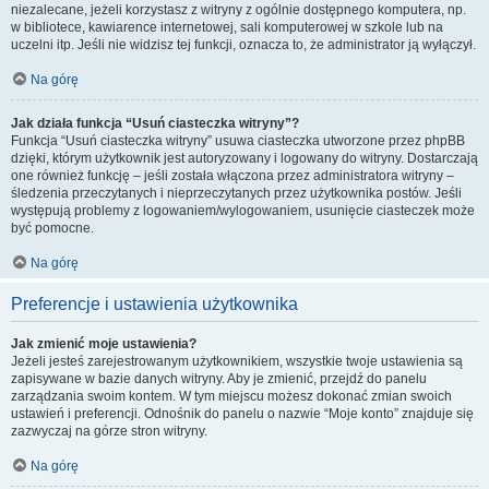
niezalecane, jeżeli korzystasz z witryny z ogólnie dostępnego komputera, np.
w bibliotece, kawiarence internetowej, sali komputerowej w szkole lub na
uczelni itp. Jeśli nie widzisz tej funkcji, oznacza to, że administrator ją wyłączył.
Na górę
Jak działa funkcja “Usuń ciasteczka witryny”?
Funkcja “Usuń ciasteczka witryny” usuwa ciasteczka utworzone przez phpBB
dzięki, którym użytkownik jest autoryzowany i logowany do witryny. Dostarczają
one również funkcję – jeśli została włączona przez administratora witryny –
śledzenia przeczytanych i nieprzeczytanych przez użytkownika postów. Jeśli
występują problemy z logowaniem/wylogowaniem, usunięcie ciasteczek może
być pomocne.
Na górę
Preferencje i ustawienia użytkownika
Jak zmienić moje ustawienia?
Jeżeli jesteś zarejestrowanym użytkownikiem, wszystkie twoje ustawienia są
zapisywane w bazie danych witryny. Aby je zmienić, przejdź do panelu
zarządzania swoim kontem. W tym miejscu możesz dokonać zmian swoich
ustawień i preferencji. Odnośnik do panelu o nazwie “Moje konto” znajduje się
zazwyczaj na górze stron witryny.
Na górę