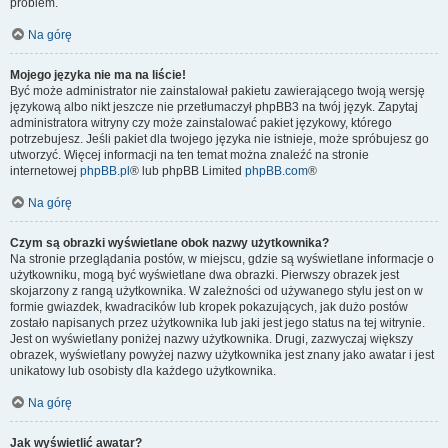
problem.
Na górę
Mojego języka nie ma na liście!
Być może administrator nie zainstalował pakietu zawierającego twoją wersję
językową albo nikt jeszcze nie przetłumaczył phpBB3 na twój język. Zapytaj
administratora witryny czy może zainstalować pakiet językowy, którego
potrzebujesz. Jeśli pakiet dla twojego języka nie istnieje, może spróbujesz go
utworzyć. Więcej informacji na ten temat można znaleźć na stronie
internetowej
phpBB.pl
® lub phpBB Limited
phpBB.com
®
Na górę
Czym są obrazki wyświetlane obok nazwy użytkownika?
Na stronie przeglądania postów, w miejscu, gdzie są wyświetlane informacje o
użytkowniku, mogą być wyświetlane dwa obrazki. Pierwszy obrazek jest
skojarzony z rangą użytkownika. W zależności od używanego stylu jest on w
formie gwiazdek, kwadracików lub kropek pokazujących, jak dużo postów
zostało napisanych przez użytkownika lub jaki jest jego status na tej witrynie.
Jest on wyświetlany poniżej nazwy użytkownika. Drugi, zazwyczaj większy
obrazek, wyświetlany powyżej nazwy użytkownika jest znany jako awatar i jest
unikatowy lub osobisty dla każdego użytkownika.
Na górę
Jak wyświetlić awatar?