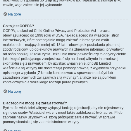
możliwość przypisania do grup użytkowników itp. Rejestracja zajmuje tylko
chwilę, więc zaleca się jej wykonanie.
Na górę
Co to jest COPPA?
COPPA, to skrót od Child Online Privacy and Protection Act – prawa
obowiązującego od 1998 roku w USA, nakładającego na właścicieli stron
internetowych, które potencjalnie mogą zbierać informacje od osób
małoletnich – mających mniej niż 13 lat – obowiązek posiadania pisemnej
zgody rodziców lub opiekunów prawnych na zbieranie informacji prywatnych
od osób poniżej 13 roku życia. Jeżeli nie masz pewności czy to dotyczy ciebie
jako kogoś próbującego zarejestrować się na danej witrynie internetowej –
skontaktuj się z prawnikiem, by uzyskać wyjaśnienie. phpBB Limited i
właściciele tej witryny nie dostarczają pomocy prawnej z wyjątkiem przypadku
opisanego w pytaniu „Z kim się kontaktować w sprawach nadużyć lub
zagadnień prawnych związanych z tą witryną?”, a także nie są punktem
kontaktowym dla wszelkiego rodzaju porad prawnych.
Na górę
Dlaczego nie mogę się zarejestrować?
Być może właściciel witryny wyłączył funkcję rejestracji, aby nie rejestrowały
się nowe osoby. Właściciel witryny mógł także zablokować twój adres IP lub
zabronił nazwy użytkownika, którą próbujesz zarejestrować. W sprawie
pomocy skontaktuj się z administratorem witryny.