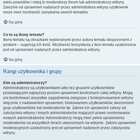
wielu powodów i robią to moderatorzy forum lub administratorzy witryny.
Zależnie od uprawnień nadanych przez administratora witryny użytkownik
może mieć możliwość zamykania swoich tematów.
Na górę
Co to są ikony tematu?
Ikony tematu są obrazkami wybieranymi przez autora tematu skojarzonymi z
postami – sugerują ich treść. Możliwość korzystania z ikon tematu uzależniona
jest od uprawnień nadanych przez administratora witryny.
Na górę
Rangi użytkownika i grupy
Kim są administratorzy?
Administratorzy są użytkownikami albo też grupami użytkowników
posiadającymi najwyższy poziom uprawnień kontrolnych całej witryny. Mogą
oni kontrolować wszystkie zagadnienia związane z funkcjonowaniem witryny
włącznie z nadawaniem uprawnień, blokowaniem użytkowników, tworzeniem
grup użytkowników lub moderatorów itp. Zakres ich uprawnień zależy od
założyciela witryny i innych administratorów mających prawo nominowania
nowych administratorów. Administratorzy mogą mieć pełne uprawnienia
moderatorów na wszystkich forach utworzonych na witrynie. Zakres uprawnień
moderacyjnych uzależniony jest od uprawnień nadanych przez założyciela
witryny.