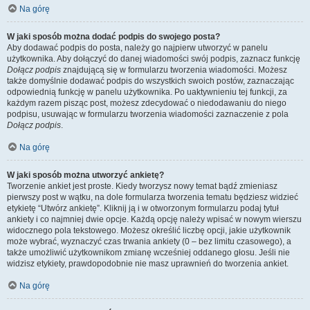
Na górę
W jaki sposób można dodać podpis do swojego posta?
Aby dodawać podpis do posta, należy go najpierw utworzyć w panelu
użytkownika. Aby dołączyć do danej wiadomości swój podpis, zaznacz funkcję
Dołącz podpis
znajdującą się w formularzu tworzenia wiadomości. Możesz
także domyślnie dodawać podpis do wszystkich swoich postów, zaznaczając
odpowiednią funkcję w panelu użytkownika. Po uaktywnieniu tej funkcji, za
każdym razem pisząc post, możesz zdecydować o niedodawaniu do niego
podpisu, usuwając w formularzu tworzenia wiadomości zaznaczenie z pola
Dołącz podpis
.
Na górę
W jaki sposób można utworzyć ankietę?
Tworzenie ankiet jest proste. Kiedy tworzysz nowy temat bądź zmieniasz
pierwszy post w wątku, na dole formularza tworzenia tematu będziesz widzieć
etykietę “Utwórz ankietę”. Kliknij ją i w otworzonym formularzu podaj tytuł
ankiety i co najmniej dwie opcje. Każdą opcję należy wpisać w nowym wierszu
widocznego pola tekstowego. Możesz określić liczbę opcji, jakie użytkownik
może wybrać, wyznaczyć czas trwania ankiety (0 – bez limitu czasowego), a
także umożliwić użytkownikom zmianę wcześniej oddanego głosu. Jeśli nie
widzisz etykiety, prawdopodobnie nie masz uprawnień do tworzenia ankiet.
Na górę