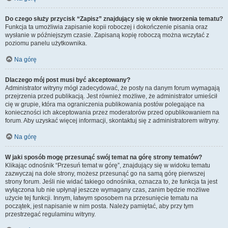
Do czego służy przycisk “Zapisz” znajdujący się w oknie tworzenia tematu?
Funkcja ta umożliwia zapisanie kopii roboczej i dokończenie pisania oraz
wysłanie w późniejszym czasie. Zapisaną kopię roboczą można wczytać z
poziomu panelu użytkownika.
Na górę
Dlaczego mój post musi być akceptowany?
Administrator witryny mógł zadecydować, że posty na danym forum wymagają
przejrzenia przed publikacją. Jest również możliwe, że administrator umieścił
cię w grupie, która ma ograniczenia publikowania postów polegające na
konieczności ich akceptowania przez moderatorów przed opublikowaniem na
forum. Aby uzyskać więcej informacji, skontaktuj się z administratorem witryny.
Na górę
W jaki sposób mogę przesunąć swój temat na górę strony tematów?
Klikając odnośnik “Przesuń temat w górę”, znajdujący się w widoku tematu
zazwyczaj na dole strony, możesz przesunąć go na samą górę pierwszej
strony forum. Jeśli nie widać takiego odnośnika, oznacza to, że funkcja ta jest
wyłączona lub nie upłynął jeszcze wymagany czas, zanim będzie możliwe
użycie tej funkcji. Innym, łatwym sposobem na przesunięcie tematu na
początek, jest napisanie w nim posta. Należy pamiętać, aby przy tym
przestrzegać regulaminu witryny.