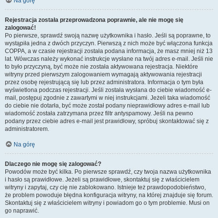
Na górę
Rejestracja została przeprowadzona poprawnie, ale nie mogę się
zalogować!
Po pierwsze, sprawdź swoją nazwę użytkownika i hasło. Jeśli są poprawne, to
wystąpiła jedna z dwóch przyczyn. Pierwszą z nich może być włączona funkcja
COPPA, a w czasie rejestracji została podana informacja, że masz mniej niż 13
lat. Wówczas należy wykonać instrukcje wysłane na twój adres e-mail. Jeśli nie
to było przyczyną, być może nie została aktywowana rejestracja. Niektóre
witryny przed pierwszym zalogowaniem wymagają aktywowania rejestracji
przez osobę rejestrującą się lub przez administratora. Informacja o tym była
wyświetlona podczas rejestracji. Jeśli została wysłana do ciebie wiadomość e-
mail, postępuj zgodnie z zawartymi w niej instrukcjami. Jeżeli taka wiadomość
do ciebie nie dotarła, być może został podany nieprawidłowy adres e-mail lub
wiadomość została zatrzymana przez filtr antyspamowy. Jeśli na pewno
podany przez ciebie adres e-mail jest prawidłowy, spróbuj skontaktować się z
administratorem.
Na górę
Dlaczego nie mogę się zalogować?
Powodów może być kilka. Po pierwsze sprawdź, czy twoja nazwa użytkownika
i hasło są prawidłowe. Jeżeli są prawidłowe, skontaktuj się z właścicielem
witryny i zapytaj, czy cię nie zablokowano. Istnieje też prawdopodobieństwo,
że problem powoduje błędna konfiguracja witryny, na której znajduje się forum.
Skontaktuj się z właścicielem witryny i powiadom go o tym problemie. Musi on
go naprawić.