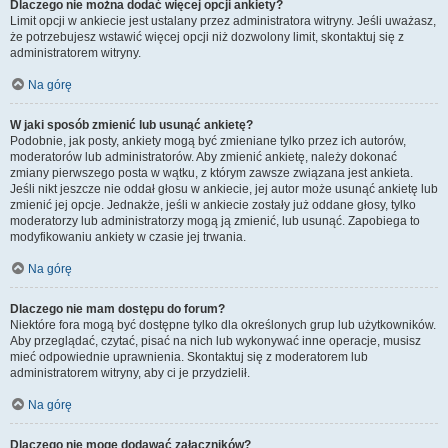
Dlaczego nie można dodać więcej opcji ankiety?
Limit opcji w ankiecie jest ustalany przez administratora witryny. Jeśli uważasz,
że potrzebujesz wstawić więcej opcji niż dozwolony limit, skontaktuj się z
administratorem witryny.
Na górę
W jaki sposób zmienić lub usunąć ankietę?
Podobnie, jak posty, ankiety mogą być zmieniane tylko przez ich autorów,
moderatorów lub administratorów. Aby zmienić ankietę, należy dokonać
zmiany pierwszego posta w wątku, z którym zawsze związana jest ankieta.
Jeśli nikt jeszcze nie oddał głosu w ankiecie, jej autor może usunąć ankietę lub
zmienić jej opcje. Jednakże, jeśli w ankiecie zostały już oddane głosy, tylko
moderatorzy lub administratorzy mogą ją zmienić, lub usunąć. Zapobiega to
modyfikowaniu ankiety w czasie jej trwania.
Na górę
Dlaczego nie mam dostępu do forum?
Niektóre fora mogą być dostępne tylko dla określonych grup lub użytkowników.
Aby przeglądać, czytać, pisać na nich lub wykonywać inne operacje, musisz
mieć odpowiednie uprawnienia. Skontaktuj się z moderatorem lub
administratorem witryny, aby ci je przydzielił.
Na górę
Dlaczego nie mogę dodawać załączników?