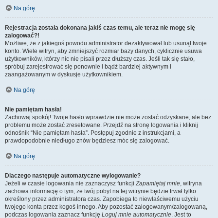
Na górę
Rejestracja została dokonana jakiś czas temu, ale teraz nie mogę się
zalogować?!
Możliwe, że z jakiegoś powodu administrator dezaktywował lub usunął twoje
konto. Wiele witryn, aby zmniejszyć rozmiar bazy danych, cyklicznie usuwa
użytkowników, którzy nic nie pisali przez dłuższy czas. Jeśli tak się stało,
spróbuj zarejestrować się ponownie i bądź bardziej aktywnym i
zaangażowanym w dyskusje użytkownikiem.
Na górę
Nie pamiętam hasła!
Zachowaj spokój! Twoje hasło wprawdzie nie może zostać odzyskane, ale bez
problemu może zostać zresetowane. Przejdź na stronę logowania i kliknij
odnośnik “Nie pamiętam hasła”. Postępuj zgodnie z instrukcjami, a
prawdopodobnie niedługo znów będziesz móc się zalogować.
Na górę
Dlaczego następuje automatyczne wylogowanie?
Jeżeli w czasie logowania nie zaznaczysz funkcji
Zapamiętaj mnie
, witryna
zachowa informację o tym, że twój pobyt na tej witrynie będzie trwał tylko
określony przez administratora czas. Zapobiega to niewłaściwemu użyciu
twojego konta przez kogoś innego. Aby pozostać zalogowanym/zalogowaną,
podczas logowania zaznacz funkcję
Loguj mnie automatycznie
. Jest to