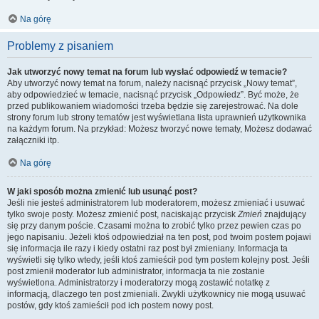
Na górę
Problemy z pisaniem
Jak utworzyć nowy temat na forum lub wysłać odpowiedź w temacie?
Aby utworzyć nowy temat na forum, należy nacisnąć przycisk „Nowy temat”,
aby odpowiedzieć w temacie, nacisnąć przycisk „Odpowiedz”. Być może, że
przed publikowaniem wiadomości trzeba będzie się zarejestrować. Na dole
strony forum lub strony tematów jest wyświetlana lista uprawnień użytkownika
na każdym forum. Na przykład: Możesz tworzyć nowe tematy, Możesz dodawać
załączniki itp.
Na górę
W jaki sposób można zmienić lub usunąć post?
Jeśli nie jesteś administratorem lub moderatorem, możesz zmieniać i usuwać
tylko swoje posty. Możesz zmienić post, naciskając przycisk
Zmień
znajdujący
się przy danym poście. Czasami można to zrobić tylko przez pewien czas po
jego napisaniu. Jeżeli ktoś odpowiedział na ten post, pod twoim postem pojawi
się informacja ile razy i kiedy ostatni raz post był zmieniany. Informacja ta
wyświetli się tylko wtedy, jeśli ktoś zamieścił pod tym postem kolejny post. Jeśli
post zmienił moderator lub administrator, informacja ta nie zostanie
wyświetlona. Administratorzy i moderatorzy mogą zostawić notatkę z
informacją, dlaczego ten post zmieniali. Zwykli użytkownicy nie mogą usuwać
postów, gdy ktoś zamieścił pod ich postem nowy post.