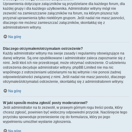
Uprawnienia dotyczące załączników są przydzielane dla każdego forum, dla
każdej grupy i dla każdego użytkownika. Administrator witryny mógł nie
zezwolić na zamieszczanie załączników na forum, na którym piszesz lub
przyznał uprawnienia tylko niektórym grupom. Jeśli nadal nie masz jasności,
dlaczego nie możesz zamieszczać załączników, skontaktuj się z
administratorem witryny.
Na górę
Dlaczego otrzymałem/otrzymałam ostrzeżenie?
Każdy administrator witryny ma swoje zasady i regulaminy obowiązujące na
danej witrynie. Są one opublikowane i administrator zaleca zapoznanie się z
nimi. Jeśli ktoś ich nie przestrzegał, może otrzymać ostrzeżenie. O udzieleniu
ostrzeżenia decyduje administrator witryny. phpBB Limited nie ma nic
wspólnego z ostrzeżeniami udzielanymi na tej witrynie i nie ponosi żadnej
odpowiedzialności związanej z nimi. Jeśli nadal nie masz jasności, dlaczego
otrzymałeś/otrzymałaś ostrzeżenie, skontaktuj się z administratorem witryny.
Na górę
W jaki sposób można zgłosić posty moderatorowi?
Jeśli administrator na to zezwolił, w prawym górnym rogu treści posta, który
chcesz zgłosić, powinien być widoczny odpowiedni przycisk. Naciśnięcie tego
przycisku spowoduje przeniesienie cię do formularza, który po jego
wypełnieniu umożliwi wysłanie zgłoszenia.
Na górę