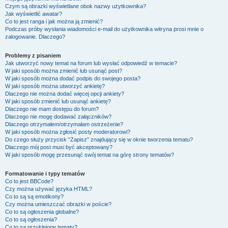
Czym są obrazki wyświetlane obok nazwy użytkownika?
Jak wyświetlić awatar?
Co to jest ranga i jak można ją zmienić?
Podczas próby wysłania wiadomości e-mail do użytkownika witryna prosi mnie o
zalogowanie. Dlaczego?
Problemy z pisaniem
Jak utworzyć nowy temat na forum lub wysłać odpowiedź w temacie?
W jaki sposób można zmienić lub usunąć post?
W jaki sposób można dodać podpis do swojego posta?
W jaki sposób można utworzyć ankietę?
Dlaczego nie można dodać więcej opcji ankiety?
W jaki sposób zmienić lub usunąć ankietę?
Dlaczego nie mam dostępu do forum?
Dlaczego nie mogę dodawać załączników?
Dlaczego otrzymałem/otrzymałam ostrzeżenie?
W jaki sposób można zgłosić posty moderatorowi?
Do czego służy przycisk “Zapisz” znajdujący się w oknie tworzenia tematu?
Dlaczego mój post musi być akceptowany?
W jaki sposób mogę przesunąć swój temat na górę strony tematów?
Formatowanie i typy tematów
Co to jest BBCode?
Czy można używać języka HTML?
Co to są są emotikony?
Czy można umieszczać obrazki w poście?
Co to są ogłoszenia globalne?
Co to są ogłoszenia?
Co to są przyklejone tematy?