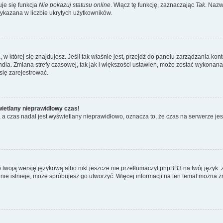
je się funkcja
Nie pokazuj statusu online
. Włącz tę funkcję, zaznaczając
Tak
. Nazw
wykazana w liczbie ukrytych użytkowników.
ta, w której się znajdujesz. Jeśli tak właśnie jest, przejdź do panelu zarządzania k
dia. Zmiana strefy czasowej, tak jak i większości ustawień, może zostać wykonana 
się zarejestrować.
wietlany nieprawidłowy czas!
a czas nadal jest wyświetlany nieprawidłowo, oznacza to, że czas na serwerze jes
 twoją wersję językową albo nikt jeszcze nie przetłumaczył phpBB3 na twój język. 
a nie istnieje, może spróbujesz go utworzyć. Więcej informacji na ten temat można z