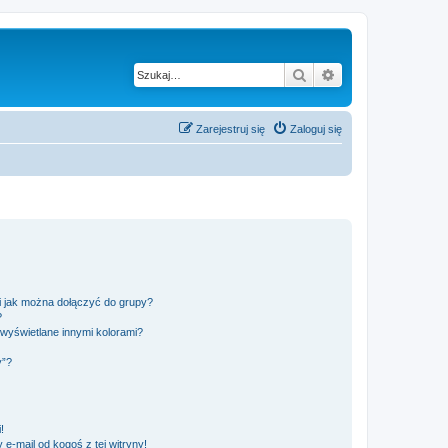
Szukaj
Wyszukiwanie z
Zarejestruj się
Zaloguj się
 i jak można dołączyć do grupy?
?
wyświetlane innymi kolorami?
y”?
!
e-mail od kogoś z tej witryny!