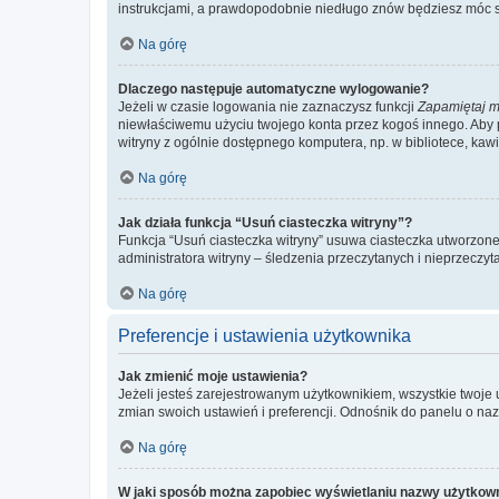
instrukcjami, a prawdopodobnie niedługo znów będziesz móc 
Na górę
Dlaczego następuje automatyczne wylogowanie?
Jeżeli w czasie logowania nie zaznaczysz funkcji
Zapamiętaj m
niewłaściwemu użyciu twojego konta przez kogoś innego. Ab
witryny z ogólnie dostępnego komputera, np. w bibliotece, kawiar
Na górę
Jak działa funkcja “Usuń ciasteczka witryny”?
Funkcja “Usuń ciasteczka witryny” usuwa ciasteczka utworzone 
administratora witryny – śledzenia przeczytanych i nieprzec
Na górę
Preferencje i ustawienia użytkownika
Jak zmienić moje ustawienia?
Jeżeli jesteś zarejestrowanym użytkownikiem, wszystkie twoje
zmian swoich ustawień i preferencji. Odnośnik do panelu o nazw
Na górę
W jaki sposób można zapobiec wyświetlaniu nazwy użytkown