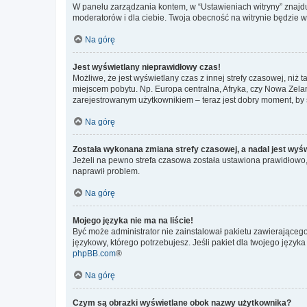
W panelu zarządzania kontem, w “Ustawieniach witryny” znajdu
moderatorów i dla ciebie. Twoja obecność na witrynie będzie 
Na górę
Jest wyświetlany nieprawidłowy czas!
Możliwe, że jest wyświetlany czas z innej strefy czasowej, niż 
miejscem pobytu. Np. Europa centralna, Afryka, czy Nowa Zelan
zarejestrowanym użytkownikiem – teraz jest dobry moment, by 
Na górę
Została wykonana zmiana strefy czasowej, a nadal jest wyś
Jeżeli na pewno strefa czasowa została ustawiona prawidłowo, 
naprawił problem.
Na górę
Mojego języka nie ma na liście!
Być może administrator nie zainstalował pakietu zawierającego
językowy, którego potrzebujesz. Jeśli pakiet dla twojego język
phpBB.com
®
Na górę
Czym są obrazki wyświetlane obok nazwy użytkownika?