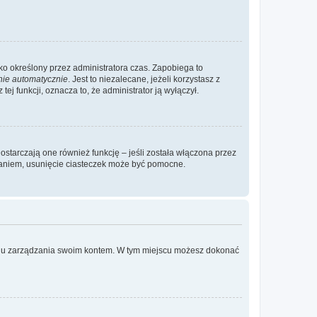
ylko określony przez administratora czas. Zapobiega to
nie automatycznie
. Jest to niezalecane, jeżeli korzystasz z
ej funkcji, oznacza to, że administrator ją wyłączył.
ostarczają one również funkcję – jeśli została włączona przez
waniem, usunięcie ciasteczek może być pomocne.
anelu zarządzania swoim kontem. W tym miejscu możesz dokonać