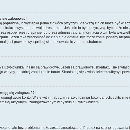
ę się zalogować!
są poprawne, to wystąpiła jedna z dwóch przyczyn. Pierwszą z nich może być włącz
nstrukcje wysłane na twój adres e-mail. Jeśli nie to było przyczyną, być może nie 
 osobę rejestrującą się lub przez administratora. Informacja o tym była wyświetlo
kcjami. Jeżeli taka wiadomość do ciebie nie dotarła, być może został podany niep
mail jest prawidłowy, spróbuj skontaktować się z administratorem.
żytkownika i hasło są prawidłowe. Jeżeli są prawidłowe, skontaktuj się z właścicie
itryny, na której znajduje się forum. Skontaktuj się z właścicielem witryny i po
e mogę się zalogować?!
sunął twoje konto. Wiele witryn, aby zmniejszyć rozmiar bazy danych, cyklicznie u
dź bardziej aktywnym i zaangażowanym w dyskusje użytkownikiem.
kane, ale bez problemu może zostać zresetowane. Przejdź na stronę logowania i k