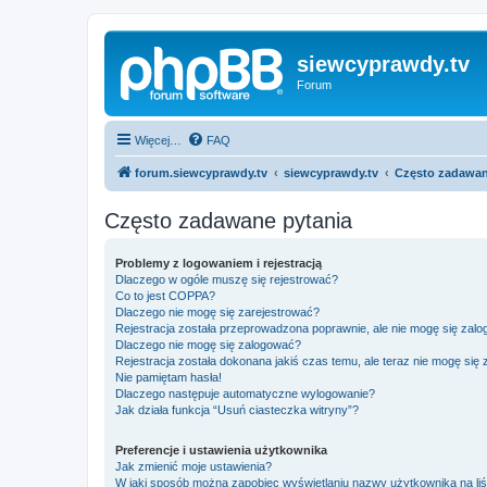
siewcyprawdy.tv
Forum
Więcej…
FAQ
forum.siewcyprawdy.tv
siewcyprawdy.tv
Często zadawan
Często zadawane pytania
Problemy z logowaniem i rejestracją
Dlaczego w ogóle muszę się rejestrować?
Co to jest COPPA?
Dlaczego nie mogę się zarejestrować?
Rejestracja została przeprowadzona poprawnie, ale nie mogę się zal
Dlaczego nie mogę się zalogować?
Rejestracja została dokonana jakiś czas temu, ale teraz nie mogę się
Nie pamiętam hasła!
Dlaczego następuje automatyczne wylogowanie?
Jak działa funkcja “Usuń ciasteczka witryny”?
Preferencje i ustawienia użytkownika
Jak zmienić moje ustawienia?
W jaki sposób można zapobiec wyświetlaniu nazwy użytkownika na li