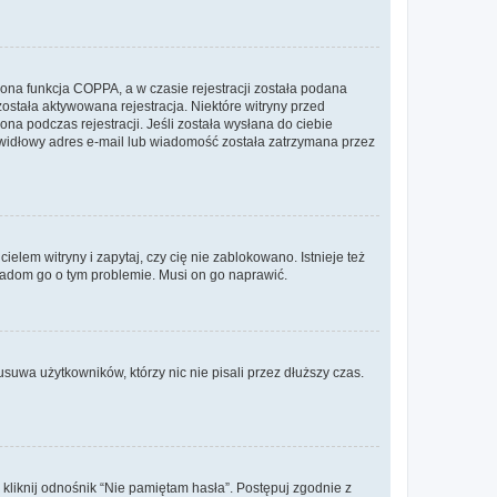
ona funkcja COPPA, a w czasie rejestracji została podana
została aktywowana rejestracja. Niektóre witryny przed
na podczas rejestracji. Jeśli została wysłana do ciebie
rawidłowy adres e-mail lub wiadomość została zatrzymana przez
lem witryny i zapytaj, czy cię nie zablokowano. Istnieje też
wiadom go o tym problemie. Musi on go naprawić.
suwa użytkowników, którzy nic nie pisali przez dłuższy czas.
liknij odnośnik “Nie pamiętam hasła”. Postępuj zgodnie z