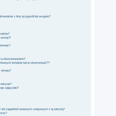
owników z listy przyjaciół lub wrogów?
yników?
stronę?!
 tematy?
ki a obserwowaniem?
ybranych tematów lub je obserwować??
, tematu?
 witrynie?
je załączniki?
 lub zagadnień prawnych związanych z tą witryną?
tryny?