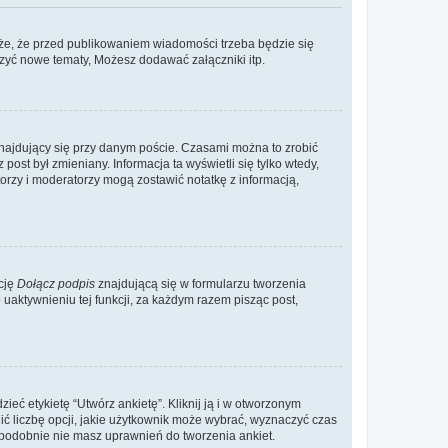
że, że przed publikowaniem wiadomości trzeba będzie się
rzyć nowe tematy, Możesz dodawać załączniki itp.
najdujący się przy danym poście. Czasami można to zrobić
 post był zmieniany. Informacja ta wyświetli się tylko wtedy,
atorzy i moderatorzy mogą zostawić notatkę z informacją,
cję
Dołącz podpis
znajdującą się w formularzu tworzenia
aktywnieniu tej funkcji, za każdym razem pisząc post,
eć etykietę “Utwórz ankietę”. Kliknij ją i w otworzonym
ić liczbę opcji, jakie użytkownik może wybrać, wyznaczyć czas
dopodobnie nie masz uprawnień do tworzenia ankiet.