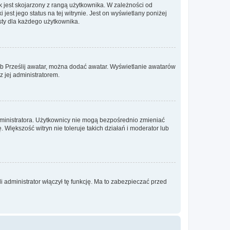
 jest skojarzony z rangą użytkownika. W zależności od
est jego status na tej witrynie. Jest on wyświetlany poniżej
sty dla każdego użytkownika.
lub Prześlij awatar, można dodać awatar. Wyświetlanie awatarów
z jej administratorem.
dministratora. Użytkownicy nie mogą bezpośrednio zmieniać
. Większość witryn nie toleruje takich działań i moderator lub
 administrator włączył tę funkcję. Ma to zabezpieczać przed