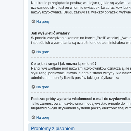
Na stronie przeglądania postów, w miejscu, gdzie są wyświetl
używanego stylu jest on w formie gwiazdek, kwadracików lub kro
nazwy użytkownika. Drugi, zazwyczaj większy obrazek, wyświet
Na górę
Jak wyświetlić awatar?
W panelu zarządzania kontem na karcie „Profil” w sekcji „Awat
i sposób ich wyświetlania są uzależnione od administratora wit
Na górę
Co to jest ranga i jak można ją zmienić?
Rangi wyświetlane pod nazwami użytkowników oznaczają, ile po
stylu rang, ponieważ ustawia je administrator witryny. Nie należ
administrator obniży licznik postów takiego użytkownika.
Na górę
Podczas próby wysłania wiadomości e-mail do użytkownika 
Tylko zarejestrowani użytkownicy mogą wysyłać e-maile do inny
nieprawidłowym używaniem systemu poczty elektronicznej wit
Na górę
Problemy z pisaniem