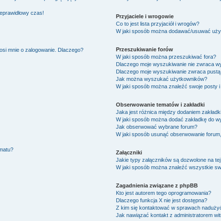
ieprawidłowy czas!
Przyjaciele i wrogowie
Co to jest lista przyjaciół i wrogów?
W jaki sposób można dodawać/usuwać użytk
Przeszukiwanie forów
osi mnie o zalogowanie. Dlaczego?
W jaki sposób można przeszukiwać fora?
Dlaczego moje wyszukiwanie nie zwraca w
Dlaczego moje wyszukiwanie zwraca pustą 
Jak można wyszukać użytkowników?
W jaki sposób można znaleźć swoje posty i
Obserwowanie tematów i zakładki
Jaka jest różnica między dodaniem zakład
W jaki sposób można dodać zakładkę do w
Jak obserwować wybrane forum?
W jaki sposób usunąć obserwowanie forum
ematu?
Załączniki
Jakie typy załączników są dozwolone na tej
W jaki sposób można znaleźć wszystkie swo
Zagadnienia związane z phpBB
Kto jest autorem tego oprogramowania?
Dlaczego funkcja X nie jest dostępna?
Z kim się kontaktować w sprawach nadużyć
Jak nawiązać kontakt z administratorem wi