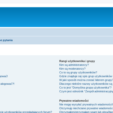
e pytania
Rangi użytkownika i grupy
Kim są administratorzy?
Kim są moderatorzy?
Co to są grupy użytkowników?
ogować!
Gdzie znajduje się spis grup użytkowników
W jaki sposób można zostać liderem grupy
 zalogować?!
Dlaczego niektóre nazwy użytkowników są 
Co to jest “Domyślna grupa użytkownika”?
Czym jest odnośnik “Zespół administracyjn
Prywatne wiadomości
Nie mogę wysyłać prywatnych wiadomości!
Otrzymuję niechciane prywatne wiadomości
ście użytkowników przeglądających forum?
Otrzymałem/otrzymałam spam lub obraźliwy 