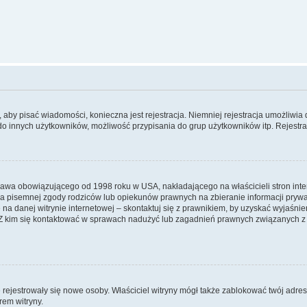
y, aby pisać wiadomości, konieczna jest rejestracja. Niemniej rejestracja umożliwia
do innych użytkowników, możliwość przypisania do grup użytkowników itp. Rejestracj
prawa obowiązującego od 1998 roku w USA, nakładającego na właścicieli stron int
ia pisemnej zgody rodziców lub opiekunów prawnych na zbieranie informacji prywa
na danej witrynie internetowej – skontaktuj się z prawnikiem, by uzyskać wyjaśnieni
 kim się kontaktować w sprawach nadużyć lub zagadnień prawnych związanych z t
ie rejestrowały się nowe osoby. Właściciel witryny mógł także zablokować twój adre
rem witryny.