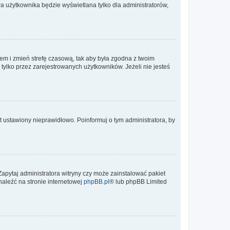
a użytkownika będzie wyświetlana tylko dla administratorów,
ontem i zmień strefę czasową, tak aby była zgodna z twoim
tylko przez zarejestrowanych użytkowników. Jeżeli nie jesteś
t ustawiony nieprawidłowo. Poinformuj o tym administratora, by
Zapytaj administratora witryny czy może zainstalować pakiet
naleźć na stronie internetowej
phpBB.pl
® lub phpBB Limited