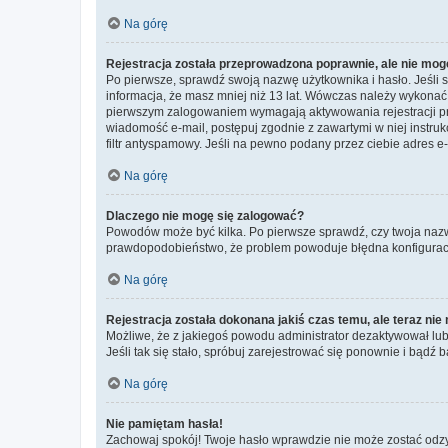
Na górę
Rejestracja została przeprowadzona poprawnie, ale nie mog
Po pierwsze, sprawdź swoją nazwę użytkownika i hasło. Jeśli 
informacja, że masz mniej niż 13 lat. Wówczas należy wykonać i
pierwszym zalogowaniem wymagają aktywowania rejestracji przez
wiadomość e-mail, postępuj zgodnie z zawartymi w niej instru
filtr antyspamowy. Jeśli na pewno podany przez ciebie adres e-
Na górę
Dlaczego nie mogę się zalogować?
Powodów może być kilka. Po pierwsze sprawdź, czy twoja nazwa u
prawdopodobieństwo, że problem powoduje błędna konfiguracja w
Na górę
Rejestracja została dokonana jakiś czas temu, ale teraz ni
Możliwe, że z jakiegoś powodu administrator dezaktywował lub u
Jeśli tak się stało, spróbuj zarejestrować się ponownie i bą
Na górę
Nie pamiętam hasła!
Zachowaj spokój! Twoje hasło wprawdzie nie może zostać odzys