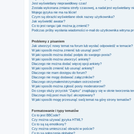
Jest wyświetlany nieprawidłowy czas!
Została wykonana zmiana strefy czasowej, a nadal jest wyświetlany n
Mojego języka nie ma na liście!
Czym są obrazki wyświetlane obok nazwy użytkownika?
Jak wyświetlić awatar?
Co to jest ranga i jak można ją zmienić?
Podczas próby wysłania wiadomości e-mail do użytkownika witryna pr
Problemy z pisaniem
Jak utworzyć nowy temat na forum lub wysłać odpowiedź w temacie?
W jaki sposób można zmienić lub usunąć post?
W jaki sposób można dodać podpis do swojego posta?
W jaki sposób można utworzyć ankietę?
Dlaczego nie można dodać więcej opcji ankiety?
W jaki sposób zmienić lub usunąć ankietę?
Dlaczego nie mam dostępu do forum?
Dlaczego nie mogę dodawać załączników?
Dlaczego otrzymałem/otrzymałam ostrzeżenie?
W jaki sposób można zgłosić posty moderatorowi?
Do czego służy przycisk “Zapisz” znajdujący się w oknie tworzenia t
Dlaczego mój post musi być akceptowany?
W jaki sposób mogę przesunąć swój temat na górę strony tematów?
Formatowanie i typy tematów
Co to jest BBCode?
Czy można używać języka HTML?
Co to są są emotikony?
Czy można umieszczać obrazki w poście?
Co to są ogłoszenia globalne?