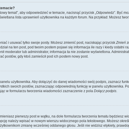
 temacie?
„Nowy temat”, aby odpowiedzieć w temacie, nacisnąć przycisk „Odpowiedz”. Być mo
wyświetlana lista uprawnień użytkownika na każdym forum. Na przykład: Możesz two
niać i usuwać tylko swoje posty. Możesz zmienić post, naciskając przycisk
Zmień
z
iał na ten post, pod twoim postem pojawi się informacja ile razy i kiedy ostatni raz
ienił moderator lub administrator, informacja ta nie zostanie wyświetlona. Administr
ać postów, gdy ktoś zamieścił pod ich postem nowy post.
panelu użytkownika. Aby dołączyć do danej wiadomości swój podpis, zaznacz funk
kich swoich postów, zaznaczając odpowiednią funkcję w panelu użytkownika. Po u
ąc w formularzu tworzenia wiadomości zaznaczenie z pola
Dołącz podpis
.
mieniasz pierwszy post w wątku, na dole formularza tworzenia tematu będziesz widzi
dą opcję należy wpisać w nowym wierszu widocznego pola tekstowego. Możesz określ
 użytkownikom zmianę wcześniej oddanego głosu. Jeśli nie widzisz etykiety, praw