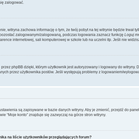
się zalogować.
nie
, witryna zachowa informację o tym, że twój pobyt na tej witrynie będzie trwał t
y pozostać zalogowanym/zalogowaną, podczas logowania zaznacz funkcję
Loguj m
ence internetowej, sali komputerowej w szkole lub na uczelni itp. Jeśli nie widzisz t
przez phpBB dzięki, którym użytkownik jest autoryzowany i logowany do witryny. D
zytanych przez użytkownika postów. Jeśli występują problemy z logowaniem/wylogo
 ustawienia są zapisywane w bazie danych witryny. Aby je zmienić, przejdź do p
ie “Moje konto” znajduje się zazwyczaj na górze stron witryny.
ika na liście użytkowników przeglądających forum?