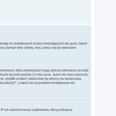
 dostęp do dodatkowych funkcji niedostępnych dla gości, takich
a zajmuje tylko chwilę, więc zaleca się jej wykonanie.
ernetowych, które potencjalnie mogą zbierać informacje od osób
tnych od osób poniżej 13 roku życia. Jeżeli nie masz pewności
e. phpBB Limited i właściciele tej witryny nie dostarczają
ą witryną?”, a także nie są punktem kontaktowym dla
s IP lub zabronił nazwy użytkownika, którą próbujesz