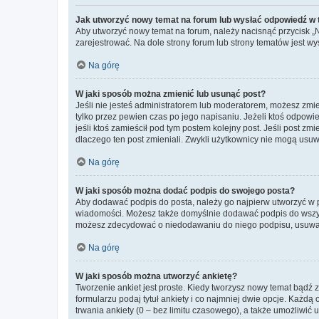
Jak utworzyć nowy temat na forum lub wysłać odpowiedź w
Aby utworzyć nowy temat na forum, należy nacisnąć przycisk 
zarejestrować. Na dole strony forum lub strony tematów jest 
Na górę
W jaki sposób można zmienić lub usunąć post?
Jeśli nie jesteś administratorem lub moderatorem, możesz zmie
tylko przez pewien czas po jego napisaniu. Jeżeli ktoś odpowiedz
jeśli ktoś zamieścił pod tym postem kolejny post. Jeśli post zm
dlaczego ten post zmieniali. Zwykli użytkownicy nie mogą usuw
Na górę
W jaki sposób można dodać podpis do swojego posta?
Aby dodawać podpis do posta, należy go najpierw utworzyć w 
wiadomości. Możesz także domyślnie dodawać podpis do wszyst
możesz zdecydować o niedodawaniu do niego podpisu, usuwaj
Na górę
W jaki sposób można utworzyć ankietę?
Tworzenie ankiet jest proste. Kiedy tworzysz nowy temat bądź z
formularzu podaj tytuł ankiety i co najmniej dwie opcje. Każ
trwania ankiety (0 – bez limitu czasowego), a także umożliwić