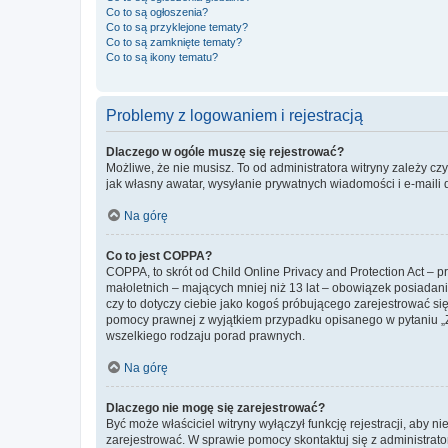
Co to są ogłoszenia?
Co to są przyklejone tematy?
Co to są zamknięte tematy?
Co to są ikony tematu?
Problemy z logowaniem i rejestracją
Dlaczego w ogóle muszę się rejestrować?
Możliwe, że nie musisz. To od administratora witryny zależy cz
jak własny awatar, wysyłanie prywatnych wiadomości i e-maili 
Na górę
Co to jest COPPA?
COPPA, to skrót od Child Online Privacy and Protection Act – 
małoletnich – mających mniej niż 13 lat – obowiązek posiadan
czy to dotyczy ciebie jako kogoś próbującego zarejestrować się 
pomocy prawnej z wyjątkiem przypadku opisanego w pytaniu „Z
wszelkiego rodzaju porad prawnych.
Na górę
Dlaczego nie mogę się zarejestrować?
Być może właściciel witryny wyłączył funkcję rejestracji, aby n
zarejestrować. W sprawie pomocy skontaktuj się z administrato