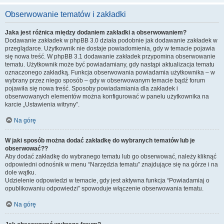
Obserwowanie tematów i zakładki
Jaka jest różnica między dodaniem zakładki a obserwowaniem?
Dodawanie zakładek w phpBB 3.0 działa podobnie jak dodawanie zakładek w
przeglądarce. Użytkownik nie dostaje powiadomienia, gdy w temacie pojawia
się nowa treść. W phpBB 3.1 dodawanie zakładek przypomina obserwowanie
tematu. Użytkownik może być powiadamiany, gdy nastąpi aktualizacja tematu
oznaczonego zakładką. Funkcja obserwowania powiadamia użytkownika – w
wybrany przez niego sposób – gdy w obserwowanym temacie bądź forum
pojawiła się nowa treść. Sposoby powiadamiania dla zakładek i
obserwowanych elementów można konfigurować w panelu użytkownika na
karcie „Ustawienia witryny”.
Na górę
W jaki sposób można dodać zakładkę do wybranych tematów lub je
obserwować??
Aby dodać zakładkę do wybranego tematu lub go obserwować, należy kliknąć
odpowiedni odnośnik w menu “Narzędzia tematu” znajdujące się na górze i na
dole wątku.
Udzielenie odpowiedzi w temacie, gdy jest aktywna funkcja “Powiadamiaj o
opublikowaniu odpowiedzi” spowoduje włączenie obserwowania tematu.
Na górę