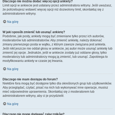
Dlaczego nie można dodać więcej opcji ankiety?
Limit opcji w ankiecie jest ustalany przez administratora witryny. Jeśli uważasz,
że potrzebujesz wstawić więcej opcji niż dozwolony limit, skontaktuj się z
administratorem witryny.
Na górę
W jaki sposób zmienić lub usunąć ankietę?
Podobnie, jak posty, ankiety mogą być zmieniane tylko przez ich autorów,
moderatorów lub administratorów. Aby zmienić ankietę, należy dokonać
zmiany pierwszego posta w wątku, z którym zawsze związana jest ankieta.
Jeśli nikt jeszcze nie oddał głosu w ankiecie, jej autor może usunąć ankietę lub
zmienić jej opcje. Jednakże, jeśli w ankiecie zostały już oddane głosy, tylko
moderatorzy lub administratorzy mogą ją zmienić, lub usunąć. Zapobiega to
modyfikowaniu ankiety w czasie jej trwania.
Na górę
Dlaczego nie mam dostępu do forum?
Niektóre fora mogą być dostępne tylko dla określonych grup lub użytkowników.
Aby przeglądać, czytać, pisać na nich lub wykonywać inne operacje, musisz
mieć odpowiednie uprawnienia. Skontaktuj się z moderatorem lub
administratorem witryny, aby ci je przydzielił.
Na górę
Dlaczego nie mogę dodawać załączników?