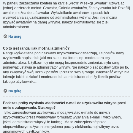
W panelu zarządzania kontem na karcie „Profil” w sekcji „Awatar”, używając
jednej z czterech metod: Gravatar, Galeria awatarów, Zdalny awatar lub Prześlij
awatar, można dodać awatar. Wyświetlanie awatarów i sposób ich
wyświetlania są uzależnione od administratora witryny. Jeśli nie można
używać awatarów na danej witrynie, należy skontaktować się z jej
administratorem.
Na górę
Co to jest ranga i jak można ją zmienić?
Rangi wyświetlane pod nazwami użytkowników oznaczają, ile postów dany
użytkownik napisał lub jaki ma status na forum, np. moderatora czy
administratora. Użytkownicy nie mogą bezpośrednio zmieniać stylu rang,
ponieważ ustawia je administrator witryny. Nie należy pisać postów tylko po to,
aby zwiększyć swój licznik postów i przez to swoją rangę. Większość witryn nie
toleruje takich działań i moderator lub administrator obniży licznik postów
takiego użytkownika.
Na górę
Podczas próby wysłania wiadomości e-mail do użytkownika witryna prosi
mnie o zalogowanie. Dlaczego?
Tylko zarejestrowani użytkownicy mogą wysyłać e-maile do innych
użytkowników przez wbudowany formularz wysyłania e-maili i tylko wtedy,
jeżeli administrator włączył tę funkcję. Ma to zabezpieczać przed
nieprawidłowym używaniem systemu poczty elektronicznej witryny przez
anonimowych użytkowników.