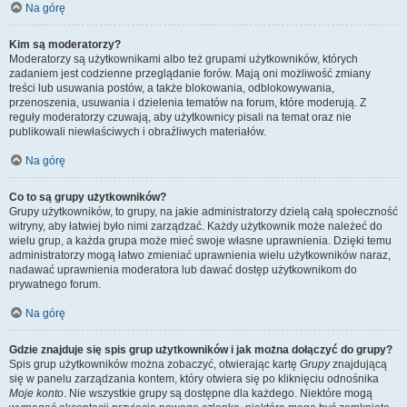
Na górę
Kim są moderatorzy?
Moderatorzy są użytkownikami albo też grupami użytkowników, których
zadaniem jest codzienne przeglądanie forów. Mają oni możliwość zmiany
treści lub usuwania postów, a także blokowania, odblokowywania,
przenoszenia, usuwania i dzielenia tematów na forum, które moderują. Z
reguły moderatorzy czuwają, aby użytkownicy pisali na temat oraz nie
publikowali niewłaściwych i obraźliwych materiałów.
Na górę
Co to są grupy użytkowników?
Grupy użytkowników, to grupy, na jakie administratorzy dzielą całą społeczność
witryny, aby łatwiej było nimi zarządzać. Każdy użytkownik może należeć do
wielu grup, a każda grupa może mieć swoje własne uprawnienia. Dzięki temu
administratorzy mogą łatwo zmieniać uprawnienia wielu użytkowników naraz,
nadawać uprawnienia moderatora lub dawać dostęp użytkownikom do
prywatnego forum.
Na górę
Gdzie znajduje się spis grup użytkowników i jak można dołączyć do grupy?
Spis grup użytkowników można zobaczyć, otwierając kartę
Grupy
znajdującą
się w panelu zarządzania kontem, który otwiera się po kliknięciu odnośnika
Moje konto
. Nie wszystkie grupy są dostępne dla każdego. Niektóre mogą