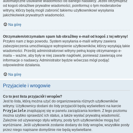
automatyczne usuwanie wiadomości od danego nadawcy. Jeżeli otrzymujesz
od kogoś obraźliwe prywatne wiadomości, poinformuj o tym moderatorów
witryny, którzy będą mogli zabronić takiemu użytkownikowi wysyłania
jakichkolwiek prywatnych wiadomości.
Na górę
Otrzymałem/otrzymałam spam lub obraźliwy e-mail od kogoś z tej witryny!
Przykro nam z tego powodu. System wysyłania e-maili witryny zawiera
zabezpieczenia umożliwiające wytropienie użytkowników, którzy wysyłają takie
wiadomości. Prześlij administratorowi witryny pełną kopię otrzymanego e-
maila – ważne, aby były w niej zawarte nagłówki, ponieważ zawierają one
informacje o nadawcy. Administrator będzie wówczas mógł podjąć
odpowiednie działania.
Na górę
Przyjaciele i wrogowie
Co to jest lista przyjaciół i wrogów?
Jest to lista, którą można użyć do organizowania różnych użytkowników
witryny. Użytkownicy dodani do listy przyjaciół będą wyświetleni na karcie
Przyjaciele
znajdującej się w panelu zarządzania kontem. Z tego poziomu
można szybko sprawdzić ich status, a także wysłać prywatną wiadomość.
Zależnie od używanego stylu witryny, posty tych użytkowników mogą być
wyróżniane. Jeśli użytkownik zostanie dodany do listy wrogów, wszystkie posty
przez niego napisane domyślnie nie będą wyświetlane.