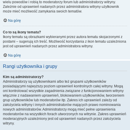
wielu powodów i robią to moderatorzy forum lub administratorzy witryny.
Zależnie od uprawnień nadanych przez administratora witryny użytkownik
może mieć możliwość zamykania swoich tematów.
Na górę
Co to są ikony tematu?
Ikony tematu są obrazkami wybieranymi przez autora tematu skojarzonymi z
postami – sugerują ich treść. Możliwość korzystania z ikon tematu uzależniona
jest od uprawnień nadanych przez administratora witryny.
Na górę
Rangi użytkownika i grupy
Kim są administratorzy?
Administratorzy są użytkownikami albo też grupami użytkowników
posiadającymi najwyższy poziom uprawnień kontrolnych całej witryny. Mogą
oni kontrolować wszystkie zagadnienia związane z funkcjonowaniem witryny
włącznie z nadawaniem uprawnień, blokowaniem użytkowników, tworzeniem
grup użytkowników lub moderatorów itp. Zakres ich uprawnień zależy od
założyciela witryny i innych administratorów mających prawo nominowania
nowych administratorów. Administratorzy mogą mieć pełne uprawnienia
moderatorów na wszystkich forach utworzonych na witrynie. Zakres uprawnień
moderacyjnych uzależniony jest od uprawnień nadanych przez założyciela
witryny.