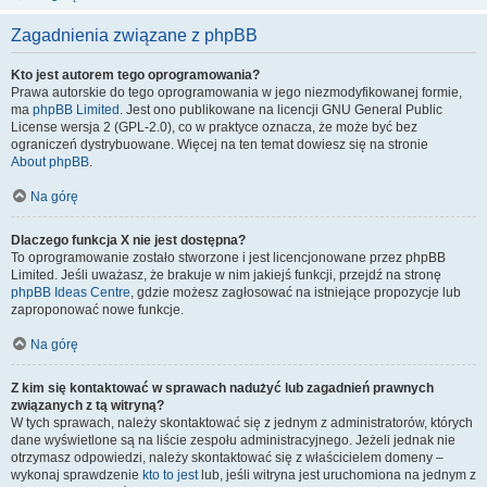
Zagadnienia związane z phpBB
Kto jest autorem tego oprogramowania?
Prawa autorskie do tego oprogramowania w jego niezmodyfikowanej formie,
ma
phpBB Limited
. Jest ono publikowane na licencji GNU General Public
License wersja 2 (GPL-2.0), co w praktyce oznacza, że może być bez
ograniczeń dystrybuowane. Więcej na ten temat dowiesz się na stronie
About phpBB
.
Na górę
Dlaczego funkcja X nie jest dostępna?
To oprogramowanie zostało stworzone i jest licencjonowane przez phpBB
Limited. Jeśli uważasz, że brakuje w nim jakiejś funkcji, przejdź na stronę
phpBB Ideas Centre
, gdzie możesz zagłosować na istniejące propozycje lub
zaproponować nowe funkcje.
Na górę
Z kim się kontaktować w sprawach nadużyć lub zagadnień prawnych
związanych z tą witryną?
W tych sprawach, należy skontaktować się z jednym z administratorów, których
dane wyświetlone są na liście zespołu administracyjnego. Jeżeli jednak nie
otrzymasz odpowiedzi, należy skontaktować się z właścicielem domeny –
wykonaj sprawdzenie
kto to jest
lub, jeśli witryna jest uruchomiona na jednym z