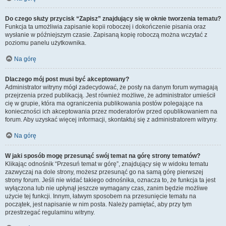
Do czego służy przycisk “Zapisz” znajdujący się w oknie tworzenia tematu?
Funkcja ta umożliwia zapisanie kopii roboczej i dokończenie pisania oraz
wysłanie w późniejszym czasie. Zapisaną kopię roboczą można wczytać z
poziomu panelu użytkownika.
Na górę
Dlaczego mój post musi być akceptowany?
Administrator witryny mógł zadecydować, że posty na danym forum wymagają
przejrzenia przed publikacją. Jest również możliwe, że administrator umieścił
cię w grupie, która ma ograniczenia publikowania postów polegające na
konieczności ich akceptowania przez moderatorów przed opublikowaniem na
forum. Aby uzyskać więcej informacji, skontaktuj się z administratorem witryny.
Na górę
W jaki sposób mogę przesunąć swój temat na górę strony tematów?
Klikając odnośnik “Przesuń temat w górę”, znajdujący się w widoku tematu
zazwyczaj na dole strony, możesz przesunąć go na samą górę pierwszej
strony forum. Jeśli nie widać takiego odnośnika, oznacza to, że funkcja ta jest
wyłączona lub nie upłynął jeszcze wymagany czas, zanim będzie możliwe
użycie tej funkcji. Innym, łatwym sposobem na przesunięcie tematu na
początek, jest napisanie w nim posta. Należy pamiętać, aby przy tym
przestrzegać regulaminu witryny.