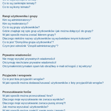
Co to są zamknięte tematy?
Co to są ikony tematu?
Rangi użytkownika i grupy
Kim są administratorzy?
Kim są moderatorzy?
Co to są grupy użytkowników?
Gdzie znajduje się spis grup użytkowników i jak można dołączyć do grupy?
W jaki sposób można zostać liderem grupy?
Dlaczego niektóre nazwy użytkowników są wyświetlane innymi kolorami?
Co to jest “Domyślna grupa użytkownika”?
Czym jest odnośnik “Zespół administracyjny”?
Prywatne wiadomości
Nie mogę wysyłać prywatnych wiadomości!
Otrzymuję niechciane prywatne wiadomości!
Otrzymałem/otrzymałam spam lub obraźliwy e-mail od kogoś z tej witryny!
Przyjaciele i wrogowie
Co to jest lista przyjaciół i wrogów?
W jaki sposób można dodawać/usuwać użytkowników z listy przyjaciół lub wrogów?
Przeszukiwanie forów
W jaki sposób można przeszukiwać fora?
Dlaczego moje wyszukiwanie nie zwraca wyników?
Dlaczego moje wyszukiwanie zwraca pustą stronę?!
Jak można wyszukać użytkowników?
W jaki sposób można znaleźć swoje posty i tematy?