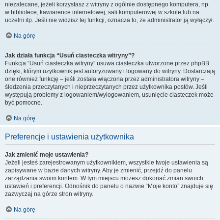
niezalecane, jeżeli korzystasz z witryny z ogólnie dostępnego komputera, np.
w bibliotece, kawiarence internetowej, sali komputerowej w szkole lub na
uczelni itp. Jeśli nie widzisz tej funkcji, oznacza to, że administrator ją wyłączył.
Na górę
Jak działa funkcja “Usuń ciasteczka witryny”?
Funkcja “Usuń ciasteczka witryny” usuwa ciasteczka utworzone przez phpBB
dzięki, którym użytkownik jest autoryzowany i logowany do witryny. Dostarczają
one również funkcję – jeśli została włączona przez administratora witryny –
śledzenia przeczytanych i nieprzeczytanych przez użytkownika postów. Jeśli
występują problemy z logowaniem/wylogowaniem, usunięcie ciasteczek może
być pomocne.
Na górę
Preferencje i ustawienia użytkownika
Jak zmienić moje ustawienia?
Jeżeli jesteś zarejestrowanym użytkownikiem, wszystkie twoje ustawienia są
zapisywane w bazie danych witryny. Aby je zmienić, przejdź do panelu
zarządzania swoim kontem. W tym miejscu możesz dokonać zmian swoich
ustawień i preferencji. Odnośnik do panelu o nazwie “Moje konto” znajduje się
zazwyczaj na górze stron witryny.
Na górę