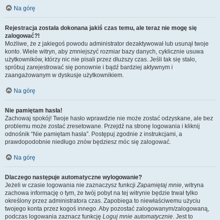
Na górę
Rejestracja została dokonana jakiś czas temu, ale teraz nie mogę się
zalogować?!
Możliwe, że z jakiegoś powodu administrator dezaktywował lub usunął twoje
konto. Wiele witryn, aby zmniejszyć rozmiar bazy danych, cyklicznie usuwa
użytkowników, którzy nic nie pisali przez dłuższy czas. Jeśli tak się stało,
spróbuj zarejestrować się ponownie i bądź bardziej aktywnym i
zaangażowanym w dyskusje użytkownikiem.
Na górę
Nie pamiętam hasła!
Zachowaj spokój! Twoje hasło wprawdzie nie może zostać odzyskane, ale bez
problemu może zostać zresetowane. Przejdź na stronę logowania i kliknij
odnośnik “Nie pamiętam hasła”. Postępuj zgodnie z instrukcjami, a
prawdopodobnie niedługo znów będziesz móc się zalogować.
Na górę
Dlaczego następuje automatyczne wylogowanie?
Jeżeli w czasie logowania nie zaznaczysz funkcji
Zapamiętaj mnie
, witryna
zachowa informację o tym, że twój pobyt na tej witrynie będzie trwał tylko
określony przez administratora czas. Zapobiega to niewłaściwemu użyciu
twojego konta przez kogoś innego. Aby pozostać zalogowanym/zalogowaną,
podczas logowania zaznacz funkcję
Loguj mnie automatycznie
. Jest to