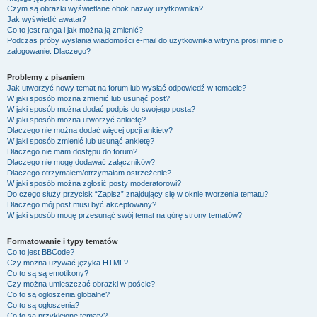
Czym są obrazki wyświetlane obok nazwy użytkownika?
Jak wyświetlić awatar?
Co to jest ranga i jak można ją zmienić?
Podczas próby wysłania wiadomości e-mail do użytkownika witryna prosi mnie o
zalogowanie. Dlaczego?
Problemy z pisaniem
Jak utworzyć nowy temat na forum lub wysłać odpowiedź w temacie?
W jaki sposób można zmienić lub usunąć post?
W jaki sposób można dodać podpis do swojego posta?
W jaki sposób można utworzyć ankietę?
Dlaczego nie można dodać więcej opcji ankiety?
W jaki sposób zmienić lub usunąć ankietę?
Dlaczego nie mam dostępu do forum?
Dlaczego nie mogę dodawać załączników?
Dlaczego otrzymałem/otrzymałam ostrzeżenie?
W jaki sposób można zgłosić posty moderatorowi?
Do czego służy przycisk “Zapisz” znajdujący się w oknie tworzenia tematu?
Dlaczego mój post musi być akceptowany?
W jaki sposób mogę przesunąć swój temat na górę strony tematów?
Formatowanie i typy tematów
Co to jest BBCode?
Czy można używać języka HTML?
Co to są są emotikony?
Czy można umieszczać obrazki w poście?
Co to są ogłoszenia globalne?
Co to są ogłoszenia?
Co to są przyklejone tematy?