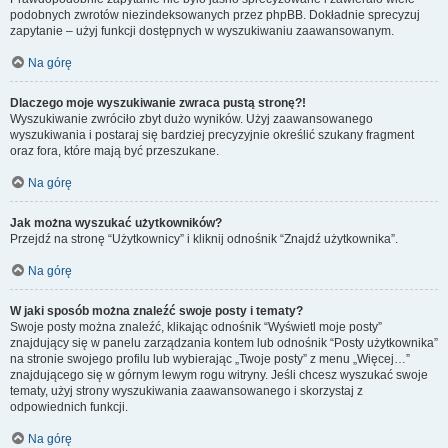
podobnych zwrotów niezindeksowanych przez phpBB. Dokładnie sprecyzuj
zapytanie – użyj funkcji dostępnych w wyszukiwaniu zaawansowanym.
Na górę
Dlaczego moje wyszukiwanie zwraca pustą stronę?!
Wyszukiwanie zwróciło zbyt dużo wyników. Użyj zaawansowanego
wyszukiwania i postaraj się bardziej precyzyjnie określić szukany fragment
oraz fora, które mają być przeszukane.
Na górę
Jak można wyszukać użytkowników?
Przejdź na stronę “Użytkownicy” i kliknij odnośnik “Znajdź użytkownika”.
Na górę
W jaki sposób można znaleźć swoje posty i tematy?
Swoje posty można znaleźć, klikając odnośnik “Wyświetl moje posty”
znajdujący się w panelu zarządzania kontem lub odnośnik “Posty użytkownika”
na stronie swojego profilu lub wybierając „Twoje posty” z menu „Więcej…”
znajdującego się w górnym lewym rogu witryny. Jeśli chcesz wyszukać swoje
tematy, użyj strony wyszukiwania zaawansowanego i skorzystaj z
odpowiednich funkcji.
Na górę