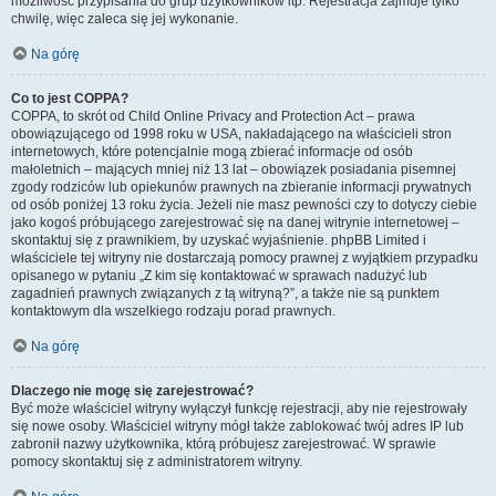
możliwość przypisania do grup użytkowników itp. Rejestracja zajmuje tylko
chwilę, więc zaleca się jej wykonanie.
Na górę
Co to jest COPPA?
COPPA, to skrót od Child Online Privacy and Protection Act – prawa
obowiązującego od 1998 roku w USA, nakładającego na właścicieli stron
internetowych, które potencjalnie mogą zbierać informacje od osób
małoletnich – mających mniej niż 13 lat – obowiązek posiadania pisemnej
zgody rodziców lub opiekunów prawnych na zbieranie informacji prywatnych
od osób poniżej 13 roku życia. Jeżeli nie masz pewności czy to dotyczy ciebie
jako kogoś próbującego zarejestrować się na danej witrynie internetowej –
skontaktuj się z prawnikiem, by uzyskać wyjaśnienie. phpBB Limited i
właściciele tej witryny nie dostarczają pomocy prawnej z wyjątkiem przypadku
opisanego w pytaniu „Z kim się kontaktować w sprawach nadużyć lub
zagadnień prawnych związanych z tą witryną?”, a także nie są punktem
kontaktowym dla wszelkiego rodzaju porad prawnych.
Na górę
Dlaczego nie mogę się zarejestrować?
Być może właściciel witryny wyłączył funkcję rejestracji, aby nie rejestrowały
się nowe osoby. Właściciel witryny mógł także zablokować twój adres IP lub
zabronił nazwy użytkownika, którą próbujesz zarejestrować. W sprawie
pomocy skontaktuj się z administratorem witryny.