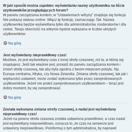
W jaki sposób można zapobiec wyświetlaniu nazwy użytkownika na liście
użytkowników przeglądających forum?
W panelu zarządzania kontem, w “Ustawieniach witryny” znajduje się funkcja
Nie pokazuj statusu online
. Włącz tę funkcję, zaznaczając
Tak
. Nazwa
użytkownika będzie wyświetlana tylko dla administratorów, moderatorów i dla
ciebie. Twoja obecność na witrynie będzie wykazana w liczbie ukrytych
użytkowników.
Na górę
Jest wyświetlany nieprawidłowy czas!
Możliwe, że jest wyświetlany czas z innej strefy czasowej, niż ta, w której się
znajdujesz. Jeśli tak właśnie jest, przejdź do panelu zarządzania kontem i
zmień strefę czasową, tak aby była zgodna z twoim miejscem pobytu. Np.
Europa centralna, Afryka, czy Nowa Zelandia. Zmiana strefy czasowej, tak jak i
większości ustawień, może zostać wykonana tylko przez zarejestrowanych
użytkowników. Jeżeli nie jesteś zarejestrowanym użytkownikiem – teraz jest
dobry moment, by się zarejestrować.
Na górę
Została wykonana zmiana strefy czasowej, a nadal jest wyświetlany
nieprawidłowy czas!
Jeżeli na pewno strefa czasowa została ustawiona prawidłowo, a czas nadal
jest wyświetlany nieprawidłowo, oznacza to, że czas na serwerze jest
ustawiony nieprawidłowo. Poinformuj o tym administratora, by naprawił