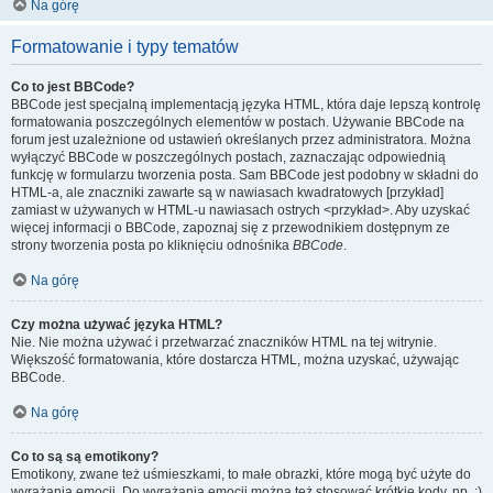
Na górę
Formatowanie i typy tematów
Co to jest BBCode?
BBCode jest specjalną implementacją języka HTML, która daje lepszą kontrolę
formatowania poszczególnych elementów w postach. Używanie BBCode na
forum jest uzależnione od ustawień określanych przez administratora. Można
wyłączyć BBCode w poszczególnych postach, zaznaczając odpowiednią
funkcję w formularzu tworzenia posta. Sam BBCode jest podobny w składni do
HTML-a, ale znaczniki zawarte są w nawiasach kwadratowych [przykład]
zamiast w używanych w HTML-u nawiasach ostrych <przykład>. Aby uzyskać
więcej informacji o BBCode, zapoznaj się z przewodnikiem dostępnym ze
strony tworzenia posta po kliknięciu odnośnika
BBCode
.
Na górę
Czy można używać języka HTML?
Nie. Nie można używać i przetwarzać znaczników HTML na tej witrynie.
Większość formatowania, które dostarcza HTML, można uzyskać, używając
BBCode.
Na górę
Co to są są emotikony?
Emotikony, zwane też uśmieszkami, to małe obrazki, które mogą być użyte do
wyrażania emocji. Do wyrażania emocji można też stosować krótkie kody, np. :)