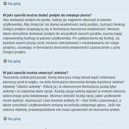
Na górę
W jaki sposób można dodać podpis do swojego posta?
Aby dodawać podpis do posta, należy go najpierw utworzyć w panelu
użytkownika. Aby dołączyć do danej wiadomości swój podpis, zaznacz funkcję
Dołącz podpis
znajdującą się w formularzu tworzenia wiadomości. Możesz
także domyślnie dodawać podpis do wszystkich swoich postów, zaznaczając
odpowiednią funkcję w panelu użytkownika. Po uaktywnieniu tej funkcji, za
każdym razem pisząc post, możesz zdecydować o niedodawaniu do niego
podpisu, usuwając w formularzu tworzenia wiadomości zaznaczenie z pola
Dołącz podpis
.
Na górę
W jaki sposób można utworzyć ankietę?
Tworzenie ankiet jest proste. Kiedy tworzysz nowy temat bądź zmieniasz
pierwszy post w wątku, na dole formularza tworzenia tematu będziesz widzieć
etykietę “Utwórz ankietę”. Kliknij ją i w otworzonym formularzu podaj tytuł
ankiety i co najmniej dwie opcje. Każdą opcję należy wpisać w nowym wierszu
widocznego pola tekstowego. Możesz określić liczbę opcji, jakie użytkownik
może wybrać, wyznaczyć czas trwania ankiety (0 – bez limitu czasowego), a
także umożliwić użytkownikom zmianę wcześniej oddanego głosu. Jeśli nie
widzisz etykiety, prawdopodobnie nie masz uprawnień do tworzenia ankiet.
Na górę