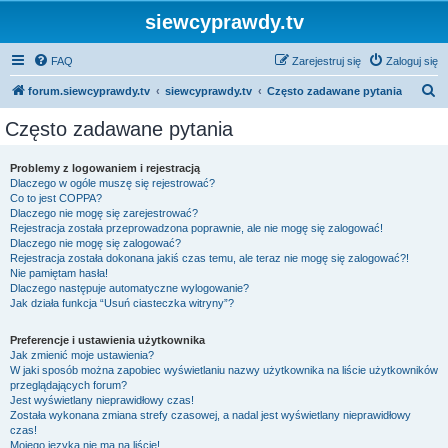
siewcyprawdy.tv
FAQ
Zarejestruj się
Zaloguj się
S
forum.siewcyprawdy.tv
siewcyprawdy.tv
Często zadawane pytania
z
Często zadawane pytania
u
k
Problemy z logowaniem i rejestracją
Dlaczego w ogóle muszę się rejestrować?
a
Co to jest COPPA?
j
Dlaczego nie mogę się zarejestrować?
Rejestracja została przeprowadzona poprawnie, ale nie mogę się zalogować!
Dlaczego nie mogę się zalogować?
Rejestracja została dokonana jakiś czas temu, ale teraz nie mogę się zalogować?!
Nie pamiętam hasła!
Dlaczego następuje automatyczne wylogowanie?
Jak działa funkcja “Usuń ciasteczka witryny”?
Preferencje i ustawienia użytkownika
Jak zmienić moje ustawienia?
W jaki sposób można zapobiec wyświetlaniu nazwy użytkownika na liście użytkowników
przeglądających forum?
Jest wyświetlany nieprawidłowy czas!
Została wykonana zmiana strefy czasowej, a nadal jest wyświetlany nieprawidłowy
czas!
Mojego języka nie ma na liście!