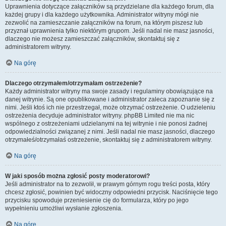
Uprawnienia dotyczące załączników są przydzielane dla każdego forum, dla
każdej grupy i dla każdego użytkownika. Administrator witryny mógł nie
zezwolić na zamieszczanie załączników na forum, na którym piszesz lub
przyznał uprawnienia tylko niektórym grupom. Jeśli nadal nie masz jasności,
dlaczego nie możesz zamieszczać załączników, skontaktuj się z
administratorem witryny.
Na górę
Dlaczego otrzymałem/otrzymałam ostrzeżenie?
Każdy administrator witryny ma swoje zasady i regulaminy obowiązujące na
danej witrynie. Są one opublikowane i administrator zaleca zapoznanie się z
nimi. Jeśli ktoś ich nie przestrzegał, może otrzymać ostrzeżenie. O udzieleniu
ostrzeżenia decyduje administrator witryny. phpBB Limited nie ma nic
wspólnego z ostrzeżeniami udzielanymi na tej witrynie i nie ponosi żadnej
odpowiedzialności związanej z nimi. Jeśli nadal nie masz jasności, dlaczego
otrzymałeś/otrzymałaś ostrzeżenie, skontaktuj się z administratorem witryny.
Na górę
W jaki sposób można zgłosić posty moderatorowi?
Jeśli administrator na to zezwolił, w prawym górnym rogu treści posta, który
chcesz zgłosić, powinien być widoczny odpowiedni przycisk. Naciśnięcie tego
przycisku spowoduje przeniesienie cię do formularza, który po jego
wypełnieniu umożliwi wysłanie zgłoszenia.
Na górę