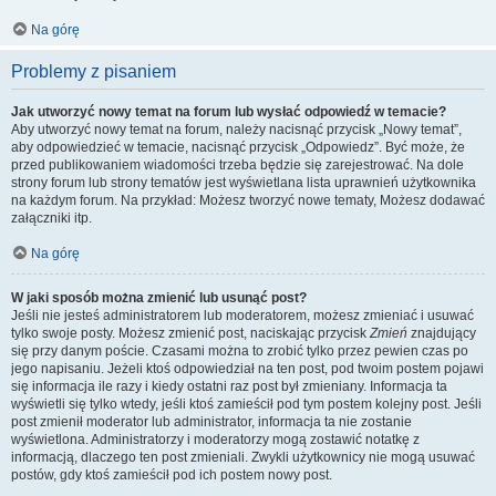
Na górę
Problemy z pisaniem
Jak utworzyć nowy temat na forum lub wysłać odpowiedź w temacie?
Aby utworzyć nowy temat na forum, należy nacisnąć przycisk „Nowy temat”,
aby odpowiedzieć w temacie, nacisnąć przycisk „Odpowiedz”. Być może, że
przed publikowaniem wiadomości trzeba będzie się zarejestrować. Na dole
strony forum lub strony tematów jest wyświetlana lista uprawnień użytkownika
na każdym forum. Na przykład: Możesz tworzyć nowe tematy, Możesz dodawać
załączniki itp.
Na górę
W jaki sposób można zmienić lub usunąć post?
Jeśli nie jesteś administratorem lub moderatorem, możesz zmieniać i usuwać
tylko swoje posty. Możesz zmienić post, naciskając przycisk
Zmień
znajdujący
się przy danym poście. Czasami można to zrobić tylko przez pewien czas po
jego napisaniu. Jeżeli ktoś odpowiedział na ten post, pod twoim postem pojawi
się informacja ile razy i kiedy ostatni raz post był zmieniany. Informacja ta
wyświetli się tylko wtedy, jeśli ktoś zamieścił pod tym postem kolejny post. Jeśli
post zmienił moderator lub administrator, informacja ta nie zostanie
wyświetlona. Administratorzy i moderatorzy mogą zostawić notatkę z
informacją, dlaczego ten post zmieniali. Zwykli użytkownicy nie mogą usuwać
postów, gdy ktoś zamieścił pod ich postem nowy post.