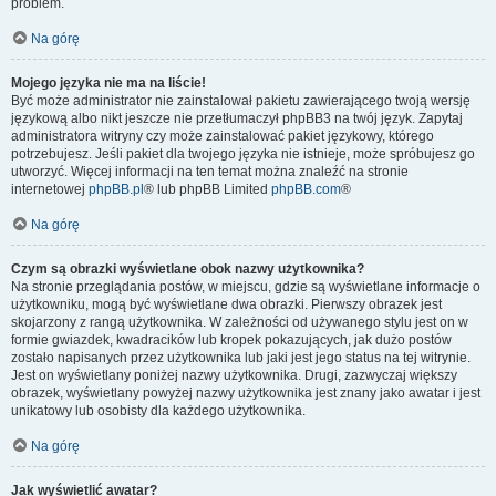
problem.
Na górę
Mojego języka nie ma na liście!
Być może administrator nie zainstalował pakietu zawierającego twoją wersję
językową albo nikt jeszcze nie przetłumaczył phpBB3 na twój język. Zapytaj
administratora witryny czy może zainstalować pakiet językowy, którego
potrzebujesz. Jeśli pakiet dla twojego języka nie istnieje, może spróbujesz go
utworzyć. Więcej informacji na ten temat można znaleźć na stronie
internetowej
phpBB.pl
® lub phpBB Limited
phpBB.com
®
Na górę
Czym są obrazki wyświetlane obok nazwy użytkownika?
Na stronie przeglądania postów, w miejscu, gdzie są wyświetlane informacje o
użytkowniku, mogą być wyświetlane dwa obrazki. Pierwszy obrazek jest
skojarzony z rangą użytkownika. W zależności od używanego stylu jest on w
formie gwiazdek, kwadracików lub kropek pokazujących, jak dużo postów
zostało napisanych przez użytkownika lub jaki jest jego status na tej witrynie.
Jest on wyświetlany poniżej nazwy użytkownika. Drugi, zazwyczaj większy
obrazek, wyświetlany powyżej nazwy użytkownika jest znany jako awatar i jest
unikatowy lub osobisty dla każdego użytkownika.
Na górę
Jak wyświetlić awatar?