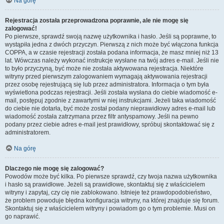
Na górę
Rejestracja została przeprowadzona poprawnie, ale nie mogę się
zalogować!
Po pierwsze, sprawdź swoją nazwę użytkownika i hasło. Jeśli są poprawne, to
wystąpiła jedna z dwóch przyczyn. Pierwszą z nich może być włączona funkcja
COPPA, a w czasie rejestracji została podana informacja, że masz mniej niż 13
lat. Wówczas należy wykonać instrukcje wysłane na twój adres e-mail. Jeśli nie
to było przyczyną, być może nie została aktywowana rejestracja. Niektóre
witryny przed pierwszym zalogowaniem wymagają aktywowania rejestracji
przez osobę rejestrującą się lub przez administratora. Informacja o tym była
wyświetlona podczas rejestracji. Jeśli została wysłana do ciebie wiadomość e-
mail, postępuj zgodnie z zawartymi w niej instrukcjami. Jeżeli taka wiadomość
do ciebie nie dotarła, być może został podany nieprawidłowy adres e-mail lub
wiadomość została zatrzymana przez filtr antyspamowy. Jeśli na pewno
podany przez ciebie adres e-mail jest prawidłowy, spróbuj skontaktować się z
administratorem.
Na górę
Dlaczego nie mogę się zalogować?
Powodów może być kilka. Po pierwsze sprawdź, czy twoja nazwa użytkownika
i hasło są prawidłowe. Jeżeli są prawidłowe, skontaktuj się z właścicielem
witryny i zapytaj, czy cię nie zablokowano. Istnieje też prawdopodobieństwo,
że problem powoduje błędna konfiguracja witryny, na której znajduje się forum.
Skontaktuj się z właścicielem witryny i powiadom go o tym problemie. Musi on
go naprawić.