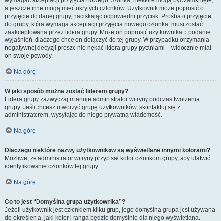
wymagać akceptacji przyjęcia nowego członka, niektóre mogą być zamknięte,
a jeszcze inne mogą mieć ukrytych członków. Użytkownik może poprosić o
przyjęcie do danej grupy, naciskając odpowiedni przycisk. Prośba o przyjęcie
do grupy, która wymaga akceptacji przyjęcia nowego członka, musi zostać
zaakceptowana przez lidera grupy. Może on poprosić użytkownika o podanie
wyjaśnień, dlaczego chce on dołączyć do tej grupy. W przypadku otrzymania
negatywnej decyzji proszę nie nękać lidera grupy pytaniami – widocznie miał
on swoje powody.
Na górę
W jaki sposób można zostać liderem grupy?
Lidera grupy zazwyczaj mianuje administrator witryny podczas tworzenia
grupy. Jeśli chcesz utworzyć grupę użytkowników, skontaktuj się z
administratorem, wysyłając do niego prywatną wiadomość.
Na górę
Dlaczego niektóre nazwy użytkowników są wyświetlane innymi kolorami?
Możliwe, że administrator witryny przypisał kolor członkom grupy, aby ułatwić
identyfikowanie członków tej grupy.
Na górę
Co to jest “Domyślna grupa użytkownika”?
Jeżeli użytkownik jest członkiem kilku grup, jego domyślna grupa jest używana
do określenia, jaki kolor i ranga będzie domyślnie dla niego wyświetlana.