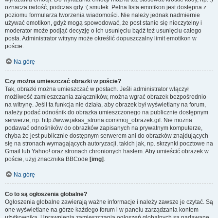
oznacza radość, podczas gdy :( smutek. Pełna lista emotikon jest dostępna z
poziomu formularza tworzenia wiadomości. Nie należy jednak nadmiernie
używać emotikon, gdyż mogą spowodować, że post stanie się nieczytelny i
moderator może podjąć decyzję o ich usunięciu bądź też usunięciu całego
posta. Administrator witryny może określić dopuszczalny limit emotikon w
poście.
Na górę
Czy można umieszczać obrazki w poście?
Tak, obrazki można umieszczać w postach. Jeśli administrator włączył
możliwość zamieszczania załączników, można wgrać obrazek bezpośrednio
na witrynę. Jeśli ta funkcja nie działa, aby obrazek był wyświetlany na forum,
należy podać odnośnik do obrazka umieszczonego na publicznie dostępnym
serwerze, np. http://www.jakas_strona.com/moj_obrazek.gif. Nie można
podawać odnośników do obrazków zapisanych na prywatnym komputerze,
chyba że jest publicznie dostępnym serwerem ani do obrazków znajdujących
się na stronach wymagających autoryzacji, takich jak, np. skrzynki pocztowe na
Gmail lub Yahoo! oraz stronach chronionych hasłem. Aby umieścić obrazek w
poście, użyj znacznika BBCode
[img]
.
Na górę
Co to są ogłoszenia globalne?
Ogłoszenia globalne zawierają ważne informacje i należy zawsze je czytać. Są
one wyświetlane na górze każdego forum i w panelu zarządzania kontem
użytkownika. Uprawnienia zamieszczania ogłoszeń globalnych są nadawane