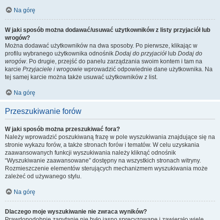
Na górę
W jaki sposób można dodawać/usuwać użytkowników z listy przyjaciół lub
wrogów?
Można dodawać użytkowników na dwa sposoby. Po pierwsze, klikając w
profilu wybranego użytkownika odnośnik
Dodaj do przyjaciół
lub
Dodaj do
wrogów
. Po drugie, przejść do panelu zarządzania swoim kontem i tam na
karcie
Przyjaciele i wrogowie
wprowadzić odpowiednie dane użytkownika. Na
tej samej karcie można także usuwać użytkowników z list.
Na górę
Przeszukiwanie forów
W jaki sposób można przeszukiwać fora?
Należy wprowadzić poszukiwaną frazę w pole wyszukiwania znajdujące się na
stronie wykazu forów, a także stronach forów i tematów. W celu uzyskania
zaawansowanych funkcji wyszukiwania należy kliknąć odnośnik
“Wyszukiwanie zaawansowane” dostępny na wszystkich stronach witryny.
Rozmieszczenie elementów sterujących mechanizmem wyszukiwania może
zależeć od używanego stylu.
Na górę
Dlaczego moje wyszukiwanie nie zwraca wyników?
Prawdopodobnie zapytanie nie było jasno sprecyzowane i zawierało wiele