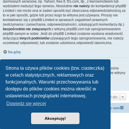
darmowych serwisów, np. Yahoo!, free.fr, f2s.com, itp., z kierownictwem lub
wydziałem nadużyć tego serwisu. Absolutnie
nie należy
do kompetencji phpBB
Limited i nie może ona w żaden sposób być obarczana odpowiedzialnością za
to w jaki sposób, gdzie lub przez kogo ta witryna jest używana. Proszę nie
kontaktować się z phpBB Limited w sprawach zagadnień prawnych
(wstrzymania i zaniechania, odpowiedzialności, szkalujących komentarzy itp.)
bezpośrednio nie związanych
z witryną phpBB.com lub oprogramowaniem
phpBB samym w sobie. Jeśli do phpBB Limited zostanie wysłana wiadomość
dotycząca
innych podmiotów
używających tego oprogramowania, nie należy
oczekiwać odpowiedzi, lub zostanie udzielona odpowiedź lakoniczna.
Na górę
Jak nawiązać kontakt z administratorem witryny?
Strona ta używa plików cookies (tzw. ciasteczka)
Wszyscy użytkownicy witryny mogą używać – jeśli funkcja ta jest włączona
przez administratora witryny – formularza „Kontakt z nami”. Członkowie witryny
w celach statystycznych, reklamowych oraz
mogą także używać odnośnika „Zespół administracyjny”.
funkcjonalnych. Warunki przechowywania lub
Na górę
dostępu do plików cookies można określić w
ustawieniach przeglądarki internetowej.
Przejdź do
Dowiedz się więcej
forum.siewcyprawdy.tv
siewcyprawdy.tv
Kontakt z nami
Akceptuję!
Technologię dostarcza
phpBB
® Forum Software © phpBB Limited
Polski pakiet językowy dostarcza
phpBB.pl
Zasady ochrony danych osobowych
|
Regulamin