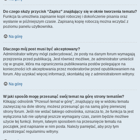
Do czego służy przycisk “Zapisz” znajdujący się w oknie tworzenia tematu?
Funkcja ta umożliwia zapisanie kopii roboczej i dokończenie pisania oraz
wysłanie w późniejszym czasie. Zapisaną kopię roboczą można wczytać z
poziomu panelu użytkownika.
Na górę
Dlaczego mój post musi być akceptowany?
Administrator witryny mógł zadecydować, że posty na danym forum wymagają
przejrzenia przed publikacją. Jest również możliwe, że administrator umieścił
cię w grupie, która ma ograniczenia publikowania postów polegające na
konieczności ich akceptowania przez moderatorów przed opublikowaniem na
forum. Aby uzyskać więcej informacji, skontaktuj się z administratorem witryny.
Na górę
W jaki sposób mogę przesunąć swój temat na górę strony tematów?
Klikając odnośnik “Przesuń temat w górę”, znajdujący się w widoku tematu
zazwyczaj na dole strony, możesz przesunąć go na samą górę pierwszej
strony forum. Jeśli nie widać takiego odnośnika, oznacza to, że funkcja ta jest
wyłączona lub nie upłynął jeszcze wymagany czas, zanim będzie możliwe
użycie tej funkcji. Innym, łatwym sposobem na przesunięcie tematu na
początek, jest napisanie w nim posta. Należy pamiętać, aby przy tym
przestrzegać regulaminu witryny.