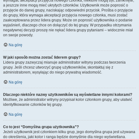
wymagać akceptacji przyjęcia nowego członka, niektóre mogą być zamknięte,
a jeszcze inne mogą mieć ukrytych członków. Użytkownik może poprosić o
przyjęcie do danej grupy, naciskając odpowiedni przycisk. Prośba o przyjęcie
do grupy, która wymaga akceptacji przyjęcia nowego członka, musi zostać
zaakceptowana przez lidera grupy. Może on poprosić użytkownika o podanie
wyjaśnień, dlaczego chce on dołączyć do tej grupy. W przypadku otrzymania
negatywnej decyzji proszę nie nękać lidera grupy pytaniami – widocznie miał
on swoje powody.
Na górę
W jaki sposób można zostać liderem grupy?
Lidera grupy zazwyczaj mianuje administrator witryny podczas tworzenia
grupy. Jeśli chcesz utworzyć grupę użytkowników, skontaktuj się z
administratorem, wysyłając do niego prywatną wiadomość.
Na górę
Dlaczego niektóre nazwy użytkowników są wyświetlane innymi kolorami?
Możliwe, że administrator witryny przypisał kolor członkom grupy, aby ułatwić
identyfikowanie członków tej grupy.
Na górę
Co to jest “Domyślna grupa użytkownika”?
Jeżeli użytkownik jest członkiem kilku grup, jego domyślna grupa jest używana
do określenia, jaki kolor i ranga będzie domyślnie dla niego wyświetlana.