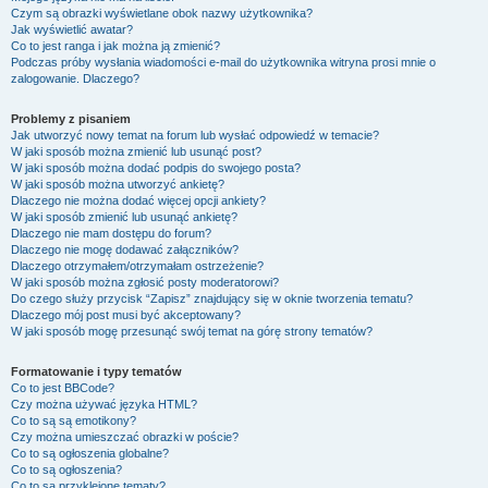
Czym są obrazki wyświetlane obok nazwy użytkownika?
Jak wyświetlić awatar?
Co to jest ranga i jak można ją zmienić?
Podczas próby wysłania wiadomości e-mail do użytkownika witryna prosi mnie o
zalogowanie. Dlaczego?
Problemy z pisaniem
Jak utworzyć nowy temat na forum lub wysłać odpowiedź w temacie?
W jaki sposób można zmienić lub usunąć post?
W jaki sposób można dodać podpis do swojego posta?
W jaki sposób można utworzyć ankietę?
Dlaczego nie można dodać więcej opcji ankiety?
W jaki sposób zmienić lub usunąć ankietę?
Dlaczego nie mam dostępu do forum?
Dlaczego nie mogę dodawać załączników?
Dlaczego otrzymałem/otrzymałam ostrzeżenie?
W jaki sposób można zgłosić posty moderatorowi?
Do czego służy przycisk “Zapisz” znajdujący się w oknie tworzenia tematu?
Dlaczego mój post musi być akceptowany?
W jaki sposób mogę przesunąć swój temat na górę strony tematów?
Formatowanie i typy tematów
Co to jest BBCode?
Czy można używać języka HTML?
Co to są są emotikony?
Czy można umieszczać obrazki w poście?
Co to są ogłoszenia globalne?
Co to są ogłoszenia?
Co to są przyklejone tematy?