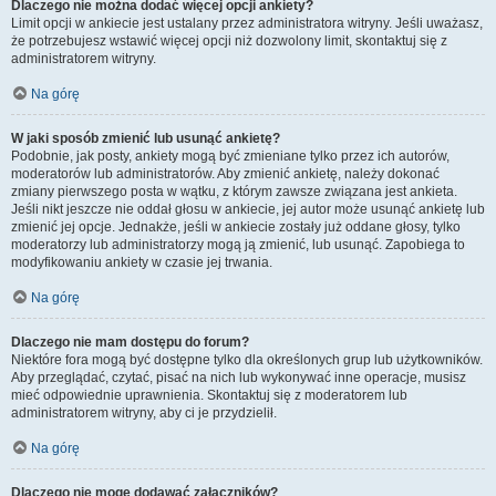
Dlaczego nie można dodać więcej opcji ankiety?
Limit opcji w ankiecie jest ustalany przez administratora witryny. Jeśli uważasz,
że potrzebujesz wstawić więcej opcji niż dozwolony limit, skontaktuj się z
administratorem witryny.
Na górę
W jaki sposób zmienić lub usunąć ankietę?
Podobnie, jak posty, ankiety mogą być zmieniane tylko przez ich autorów,
moderatorów lub administratorów. Aby zmienić ankietę, należy dokonać
zmiany pierwszego posta w wątku, z którym zawsze związana jest ankieta.
Jeśli nikt jeszcze nie oddał głosu w ankiecie, jej autor może usunąć ankietę lub
zmienić jej opcje. Jednakże, jeśli w ankiecie zostały już oddane głosy, tylko
moderatorzy lub administratorzy mogą ją zmienić, lub usunąć. Zapobiega to
modyfikowaniu ankiety w czasie jej trwania.
Na górę
Dlaczego nie mam dostępu do forum?
Niektóre fora mogą być dostępne tylko dla określonych grup lub użytkowników.
Aby przeglądać, czytać, pisać na nich lub wykonywać inne operacje, musisz
mieć odpowiednie uprawnienia. Skontaktuj się z moderatorem lub
administratorem witryny, aby ci je przydzielił.
Na górę
Dlaczego nie mogę dodawać załączników?