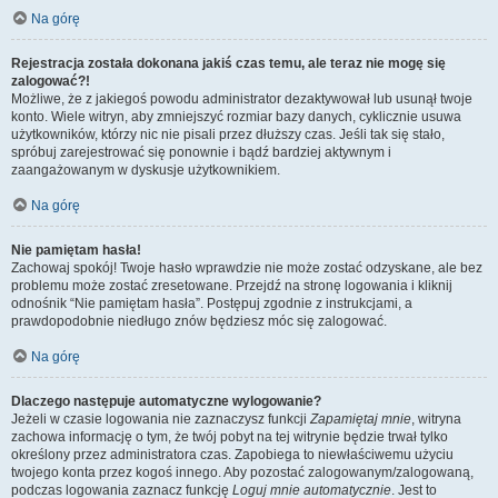
Na górę
Rejestracja została dokonana jakiś czas temu, ale teraz nie mogę się
zalogować?!
Możliwe, że z jakiegoś powodu administrator dezaktywował lub usunął twoje
konto. Wiele witryn, aby zmniejszyć rozmiar bazy danych, cyklicznie usuwa
użytkowników, którzy nic nie pisali przez dłuższy czas. Jeśli tak się stało,
spróbuj zarejestrować się ponownie i bądź bardziej aktywnym i
zaangażowanym w dyskusje użytkownikiem.
Na górę
Nie pamiętam hasła!
Zachowaj spokój! Twoje hasło wprawdzie nie może zostać odzyskane, ale bez
problemu może zostać zresetowane. Przejdź na stronę logowania i kliknij
odnośnik “Nie pamiętam hasła”. Postępuj zgodnie z instrukcjami, a
prawdopodobnie niedługo znów będziesz móc się zalogować.
Na górę
Dlaczego następuje automatyczne wylogowanie?
Jeżeli w czasie logowania nie zaznaczysz funkcji
Zapamiętaj mnie
, witryna
zachowa informację o tym, że twój pobyt na tej witrynie będzie trwał tylko
określony przez administratora czas. Zapobiega to niewłaściwemu użyciu
twojego konta przez kogoś innego. Aby pozostać zalogowanym/zalogowaną,
podczas logowania zaznacz funkcję
Loguj mnie automatycznie
. Jest to