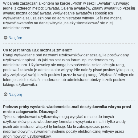
W panelu zarządzania kontem na karcie „Profil” w sekcji „Awatar”, używając
jednej z czterech metod: Gravatar, Galeria awatarów, Zdalny awatar lub Prześlij
awatar, można dodać awatar. Wyświetlanie awatarów i sposób ich
wyświetlania są uzależnione od administratora witryny. Jeśli nie można
używać awatarów na danej witrynie, należy skontaktować się z jej
administratorem.
Na górę
Co to jest ranga i jak można ją zmienić?
Rangi wyświetlane pod nazwami użytkowników oznaczają, ile postów dany
użytkownik napisał lub jaki ma status na forum, np. moderatora czy
administratora. Użytkownicy nie mogą bezpośrednio zmieniać stylu rang,
ponieważ ustawia je administrator witryny. Nie należy pisać postów tylko po to,
aby zwiększyć swój licznik postów i przez to swoją rangę. Większość witryn nie
toleruje takich działań i moderator lub administrator obniży licznik postów
takiego użytkownika.
Na górę
Podczas próby wysłania wiadomości e-mail do użytkownika witryna prosi
mnie o zalogowanie. Dlaczego?
Tylko zarejestrowani użytkownicy mogą wysyłać e-maile do innych
użytkowników przez wbudowany formularz wysyłania e-maili i tylko wtedy,
jeżeli administrator włączył tę funkcję. Ma to zabezpieczać przed
nieprawidłowym używaniem systemu poczty elektronicznej witryny przez
anonimowych użytkowników.