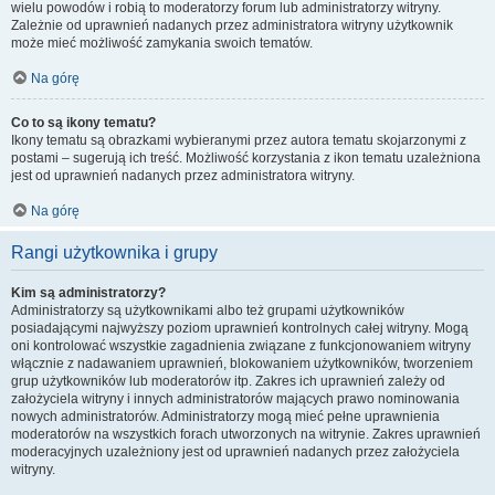
wielu powodów i robią to moderatorzy forum lub administratorzy witryny.
Zależnie od uprawnień nadanych przez administratora witryny użytkownik
może mieć możliwość zamykania swoich tematów.
Na górę
Co to są ikony tematu?
Ikony tematu są obrazkami wybieranymi przez autora tematu skojarzonymi z
postami – sugerują ich treść. Możliwość korzystania z ikon tematu uzależniona
jest od uprawnień nadanych przez administratora witryny.
Na górę
Rangi użytkownika i grupy
Kim są administratorzy?
Administratorzy są użytkownikami albo też grupami użytkowników
posiadającymi najwyższy poziom uprawnień kontrolnych całej witryny. Mogą
oni kontrolować wszystkie zagadnienia związane z funkcjonowaniem witryny
włącznie z nadawaniem uprawnień, blokowaniem użytkowników, tworzeniem
grup użytkowników lub moderatorów itp. Zakres ich uprawnień zależy od
założyciela witryny i innych administratorów mających prawo nominowania
nowych administratorów. Administratorzy mogą mieć pełne uprawnienia
moderatorów na wszystkich forach utworzonych na witrynie. Zakres uprawnień
moderacyjnych uzależniony jest od uprawnień nadanych przez założyciela
witryny.