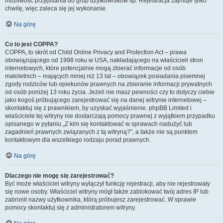
możliwość przypisania do grup użytkowników itp. Rejestracja zajmuje tylko
chwilę, więc zaleca się jej wykonanie.
Na górę
Co to jest COPPA?
COPPA, to skrót od Child Online Privacy and Protection Act – prawa
obowiązującego od 1998 roku w USA, nakładającego na właścicieli stron
internetowych, które potencjalnie mogą zbierać informacje od osób
małoletnich – mających mniej niż 13 lat – obowiązek posiadania pisemnej
zgody rodziców lub opiekunów prawnych na zbieranie informacji prywatnych
od osób poniżej 13 roku życia. Jeżeli nie masz pewności czy to dotyczy ciebie
jako kogoś próbującego zarejestrować się na danej witrynie internetowej –
skontaktuj się z prawnikiem, by uzyskać wyjaśnienie. phpBB Limited i
właściciele tej witryny nie dostarczają pomocy prawnej z wyjątkiem przypadku
opisanego w pytaniu „Z kim się kontaktować w sprawach nadużyć lub
zagadnień prawnych związanych z tą witryną?”, a także nie są punktem
kontaktowym dla wszelkiego rodzaju porad prawnych.
Na górę
Dlaczego nie mogę się zarejestrować?
Być może właściciel witryny wyłączył funkcję rejestracji, aby nie rejestrowały
się nowe osoby. Właściciel witryny mógł także zablokować twój adres IP lub
zabronił nazwy użytkownika, którą próbujesz zarejestrować. W sprawie
pomocy skontaktuj się z administratorem witryny.