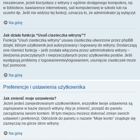
niezalecane, jeżeli korzystasz z witryny z ogólnie dostępnego komputera, np.
w bibliotece, kawiarence internetowej, sali komputerowej w szkole lub na
uczelni itp. Jeśli nie widzisz tej funkcji, oznacza to, że administrator ją wyłączył.
Na górę
Jak działa funkcja “Usuń ciasteczka witryny”?
Funkcja “Usuń ciasteczka witryny” usuwa ciasteczka utworzone przez phpBB
dzięki, którym użytkownik jest autoryzowany i logowany do witryny. Dostarczają
one również funkcję – jeśli została włączona przez administratora witryny –
śledzenia przeczytanych i nieprzeczytanych przez użytkownika postów. Jeśli
występują problemy z logowaniem/wylogowaniem, usunięcie ciasteczek może
być pomocne.
Na górę
Preferencje i ustawienia użytkownika
Jak zmienić moje ustawienia?
Jeżeli jesteś zarejestrowanym użytkownikiem, wszystkie twoje ustawienia są
zapisywane w bazie danych witryny. Aby je zmienić, przejdź do panelu
zarządzania swoim kontem. W tym miejscu możesz dokonać zmian swoich
ustawień i preferencji. Odnośnik do panelu o nazwie “Moje konto” znajduje się
zazwyczaj na górze stron witryny.
Na górę