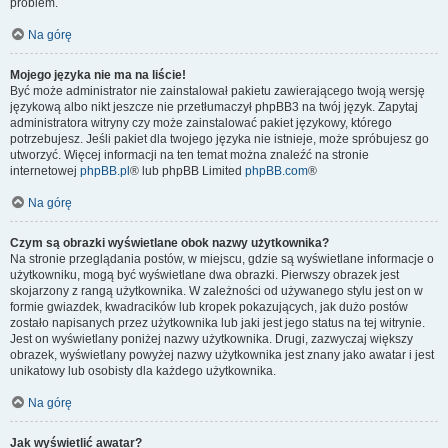
problem.
Na górę
Mojego języka nie ma na liście!
Być może administrator nie zainstalował pakietu zawierającego twoją wersję
językową albo nikt jeszcze nie przetłumaczył phpBB3 na twój język. Zapytaj
administratora witryny czy może zainstalować pakiet językowy, którego
potrzebujesz. Jeśli pakiet dla twojego języka nie istnieje, może spróbujesz go
utworzyć. Więcej informacji na ten temat można znaleźć na stronie
internetowej
phpBB.pl
® lub phpBB Limited
phpBB.com
®
Na górę
Czym są obrazki wyświetlane obok nazwy użytkownika?
Na stronie przeglądania postów, w miejscu, gdzie są wyświetlane informacje o
użytkowniku, mogą być wyświetlane dwa obrazki. Pierwszy obrazek jest
skojarzony z rangą użytkownika. W zależności od używanego stylu jest on w
formie gwiazdek, kwadracików lub kropek pokazujących, jak dużo postów
zostało napisanych przez użytkownika lub jaki jest jego status na tej witrynie.
Jest on wyświetlany poniżej nazwy użytkownika. Drugi, zazwyczaj większy
obrazek, wyświetlany powyżej nazwy użytkownika jest znany jako awatar i jest
unikatowy lub osobisty dla każdego użytkownika.
Na górę
Jak wyświetlić awatar?