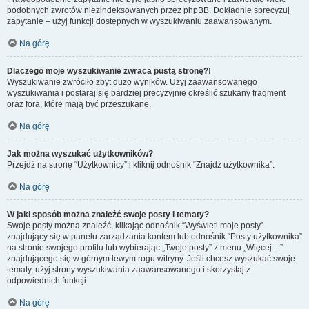
podobnych zwrotów niezindeksowanych przez phpBB. Dokładnie sprecyzuj
zapytanie – użyj funkcji dostępnych w wyszukiwaniu zaawansowanym.
Na górę
Dlaczego moje wyszukiwanie zwraca pustą stronę?!
Wyszukiwanie zwróciło zbyt dużo wyników. Użyj zaawansowanego
wyszukiwania i postaraj się bardziej precyzyjnie określić szukany fragment
oraz fora, które mają być przeszukane.
Na górę
Jak można wyszukać użytkowników?
Przejdź na stronę “Użytkownicy” i kliknij odnośnik “Znajdź użytkownika”.
Na górę
W jaki sposób można znaleźć swoje posty i tematy?
Swoje posty można znaleźć, klikając odnośnik “Wyświetl moje posty”
znajdujący się w panelu zarządzania kontem lub odnośnik “Posty użytkownika”
na stronie swojego profilu lub wybierając „Twoje posty” z menu „Więcej…”
znajdującego się w górnym lewym rogu witryny. Jeśli chcesz wyszukać swoje
tematy, użyj strony wyszukiwania zaawansowanego i skorzystaj z
odpowiednich funkcji.
Na górę