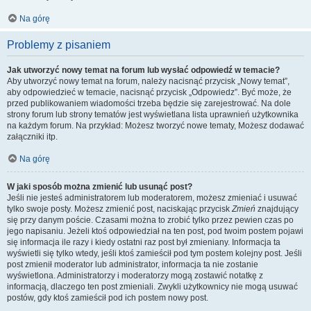
Na górę
Problemy z pisaniem
Jak utworzyć nowy temat na forum lub wysłać odpowiedź w temacie?
Aby utworzyć nowy temat na forum, należy nacisnąć przycisk „Nowy temat”,
aby odpowiedzieć w temacie, nacisnąć przycisk „Odpowiedz”. Być może, że
przed publikowaniem wiadomości trzeba będzie się zarejestrować. Na dole
strony forum lub strony tematów jest wyświetlana lista uprawnień użytkownika
na każdym forum. Na przykład: Możesz tworzyć nowe tematy, Możesz dodawać
załączniki itp.
Na górę
W jaki sposób można zmienić lub usunąć post?
Jeśli nie jesteś administratorem lub moderatorem, możesz zmieniać i usuwać
tylko swoje posty. Możesz zmienić post, naciskając przycisk
Zmień
znajdujący
się przy danym poście. Czasami można to zrobić tylko przez pewien czas po
jego napisaniu. Jeżeli ktoś odpowiedział na ten post, pod twoim postem pojawi
się informacja ile razy i kiedy ostatni raz post był zmieniany. Informacja ta
wyświetli się tylko wtedy, jeśli ktoś zamieścił pod tym postem kolejny post. Jeśli
post zmienił moderator lub administrator, informacja ta nie zostanie
wyświetlona. Administratorzy i moderatorzy mogą zostawić notatkę z
informacją, dlaczego ten post zmieniali. Zwykli użytkownicy nie mogą usuwać
postów, gdy ktoś zamieścił pod ich postem nowy post.