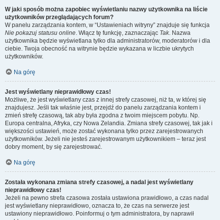
W jaki sposób można zapobiec wyświetlaniu nazwy użytkownika na liście
użytkowników przeglądających forum?
W panelu zarządzania kontem, w “Ustawieniach witryny” znajduje się funkcja
Nie pokazuj statusu online
. Włącz tę funkcję, zaznaczając
Tak
. Nazwa
użytkownika będzie wyświetlana tylko dla administratorów, moderatorów i dla
ciebie. Twoja obecność na witrynie będzie wykazana w liczbie ukrytych
użytkowników.
Na górę
Jest wyświetlany nieprawidłowy czas!
Możliwe, że jest wyświetlany czas z innej strefy czasowej, niż ta, w której się
znajdujesz. Jeśli tak właśnie jest, przejdź do panelu zarządzania kontem i
zmień strefę czasową, tak aby była zgodna z twoim miejscem pobytu. Np.
Europa centralna, Afryka, czy Nowa Zelandia. Zmiana strefy czasowej, tak jak i
większości ustawień, może zostać wykonana tylko przez zarejestrowanych
użytkowników. Jeżeli nie jesteś zarejestrowanym użytkownikiem – teraz jest
dobry moment, by się zarejestrować.
Na górę
Została wykonana zmiana strefy czasowej, a nadal jest wyświetlany
nieprawidłowy czas!
Jeżeli na pewno strefa czasowa została ustawiona prawidłowo, a czas nadal
jest wyświetlany nieprawidłowo, oznacza to, że czas na serwerze jest
ustawiony nieprawidłowo. Poinformuj o tym administratora, by naprawił