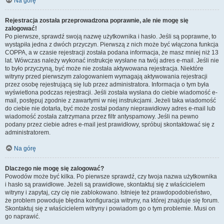
Na górę
Rejestracja została przeprowadzona poprawnie, ale nie mogę się
zalogować!
Po pierwsze, sprawdź swoją nazwę użytkownika i hasło. Jeśli są poprawne, to
wystąpiła jedna z dwóch przyczyn. Pierwszą z nich może być włączona funkcja
COPPA, a w czasie rejestracji została podana informacja, że masz mniej niż 13
lat. Wówczas należy wykonać instrukcje wysłane na twój adres e-mail. Jeśli nie
to było przyczyną, być może nie została aktywowana rejestracja. Niektóre
witryny przed pierwszym zalogowaniem wymagają aktywowania rejestracji
przez osobę rejestrującą się lub przez administratora. Informacja o tym była
wyświetlona podczas rejestracji. Jeśli została wysłana do ciebie wiadomość e-
mail, postępuj zgodnie z zawartymi w niej instrukcjami. Jeżeli taka wiadomość
do ciebie nie dotarła, być może został podany nieprawidłowy adres e-mail lub
wiadomość została zatrzymana przez filtr antyspamowy. Jeśli na pewno
podany przez ciebie adres e-mail jest prawidłowy, spróbuj skontaktować się z
administratorem.
Na górę
Dlaczego nie mogę się zalogować?
Powodów może być kilka. Po pierwsze sprawdź, czy twoja nazwa użytkownika
i hasło są prawidłowe. Jeżeli są prawidłowe, skontaktuj się z właścicielem
witryny i zapytaj, czy cię nie zablokowano. Istnieje też prawdopodobieństwo,
że problem powoduje błędna konfiguracja witryny, na której znajduje się forum.
Skontaktuj się z właścicielem witryny i powiadom go o tym problemie. Musi on
go naprawić.