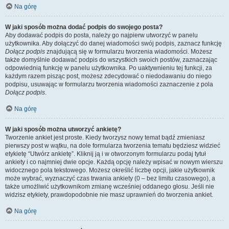
Na górę
W jaki sposób można dodać podpis do swojego posta?
Aby dodawać podpis do posta, należy go najpierw utworzyć w panelu
użytkownika. Aby dołączyć do danej wiadomości swój podpis, zaznacz funkcję
Dołącz podpis
znajdującą się w formularzu tworzenia wiadomości. Możesz
także domyślnie dodawać podpis do wszystkich swoich postów, zaznaczając
odpowiednią funkcję w panelu użytkownika. Po uaktywnieniu tej funkcji, za
każdym razem pisząc post, możesz zdecydować o niedodawaniu do niego
podpisu, usuwając w formularzu tworzenia wiadomości zaznaczenie z pola
Dołącz podpis
.
Na górę
W jaki sposób można utworzyć ankietę?
Tworzenie ankiet jest proste. Kiedy tworzysz nowy temat bądź zmieniasz
pierwszy post w wątku, na dole formularza tworzenia tematu będziesz widzieć
etykietę “Utwórz ankietę”. Kliknij ją i w otworzonym formularzu podaj tytuł
ankiety i co najmniej dwie opcje. Każdą opcję należy wpisać w nowym wierszu
widocznego pola tekstowego. Możesz określić liczbę opcji, jakie użytkownik
może wybrać, wyznaczyć czas trwania ankiety (0 – bez limitu czasowego), a
także umożliwić użytkownikom zmianę wcześniej oddanego głosu. Jeśli nie
widzisz etykiety, prawdopodobnie nie masz uprawnień do tworzenia ankiet.
Na górę