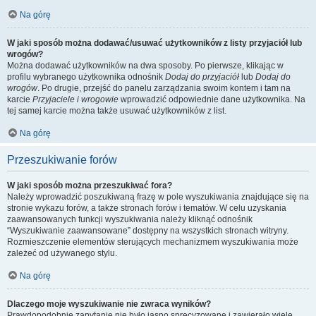
Na górę
W jaki sposób można dodawać/usuwać użytkowników z listy przyjaciół lub
wrogów?
Można dodawać użytkowników na dwa sposoby. Po pierwsze, klikając w
profilu wybranego użytkownika odnośnik
Dodaj do przyjaciół
lub
Dodaj do
wrogów
. Po drugie, przejść do panelu zarządzania swoim kontem i tam na
karcie
Przyjaciele i wrogowie
wprowadzić odpowiednie dane użytkownika. Na
tej samej karcie można także usuwać użytkowników z list.
Na górę
Przeszukiwanie forów
W jaki sposób można przeszukiwać fora?
Należy wprowadzić poszukiwaną frazę w pole wyszukiwania znajdujące się na
stronie wykazu forów, a także stronach forów i tematów. W celu uzyskania
zaawansowanych funkcji wyszukiwania należy kliknąć odnośnik
“Wyszukiwanie zaawansowane” dostępny na wszystkich stronach witryny.
Rozmieszczenie elementów sterujących mechanizmem wyszukiwania może
zależeć od używanego stylu.
Na górę
Dlaczego moje wyszukiwanie nie zwraca wyników?
Prawdopodobnie zapytanie nie było jasno sprecyzowane i zawierało wiele