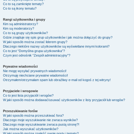
Co to są zamknięte tematy?
Co to są ikony tematu?
Rangi użytkownika i grupy
Kim są administratorzy?
Kim są moderatorzy?
Co to są grupy użytkowników?
Gdzie znajduje się spis grup użytkowników i jak można dołączyć do grupy?
W jaki sposób można zostać liderem grupy?
Dlaczego niektóre nazwy użytkowników są wyświetlane innymi kolorami?
Co to jest “Domyślna grupa użytkownika”?
Czym jest odnośnik “Zespół administracyjny”?
Prywatne wiadomości
Nie mogę wysyłać prywatnych wiadomości!
Otrzymuję niechciane prywatne wiadomości!
Otrzymałem/otrzymałam spam lub obraźliwy e-mail od kogoś z tej witryny!
Przyjaciele i wrogowie
Co to jest lista przyjaciół i wrogów?
W jaki sposób można dodawać/usuwać użytkowników z listy przyjaciół lub wrogów?
Przeszukiwanie forów
W jaki sposób można przeszukiwać fora?
Dlaczego moje wyszukiwanie nie zwraca wyników?
Dlaczego moje wyszukiwanie zwraca pustą stronę?!
Jak można wyszukać użytkowników?
W jaki sposób można znaleźć swoje posty i tematy?