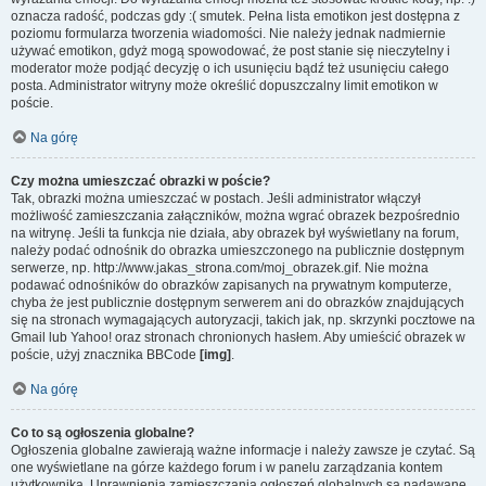
oznacza radość, podczas gdy :( smutek. Pełna lista emotikon jest dostępna z
poziomu formularza tworzenia wiadomości. Nie należy jednak nadmiernie
używać emotikon, gdyż mogą spowodować, że post stanie się nieczytelny i
moderator może podjąć decyzję o ich usunięciu bądź też usunięciu całego
posta. Administrator witryny może określić dopuszczalny limit emotikon w
poście.
Na górę
Czy można umieszczać obrazki w poście?
Tak, obrazki można umieszczać w postach. Jeśli administrator włączył
możliwość zamieszczania załączników, można wgrać obrazek bezpośrednio
na witrynę. Jeśli ta funkcja nie działa, aby obrazek był wyświetlany na forum,
należy podać odnośnik do obrazka umieszczonego na publicznie dostępnym
serwerze, np. http://www.jakas_strona.com/moj_obrazek.gif. Nie można
podawać odnośników do obrazków zapisanych na prywatnym komputerze,
chyba że jest publicznie dostępnym serwerem ani do obrazków znajdujących
się na stronach wymagających autoryzacji, takich jak, np. skrzynki pocztowe na
Gmail lub Yahoo! oraz stronach chronionych hasłem. Aby umieścić obrazek w
poście, użyj znacznika BBCode
[img]
.
Na górę
Co to są ogłoszenia globalne?
Ogłoszenia globalne zawierają ważne informacje i należy zawsze je czytać. Są
one wyświetlane na górze każdego forum i w panelu zarządzania kontem
użytkownika. Uprawnienia zamieszczania ogłoszeń globalnych są nadawane