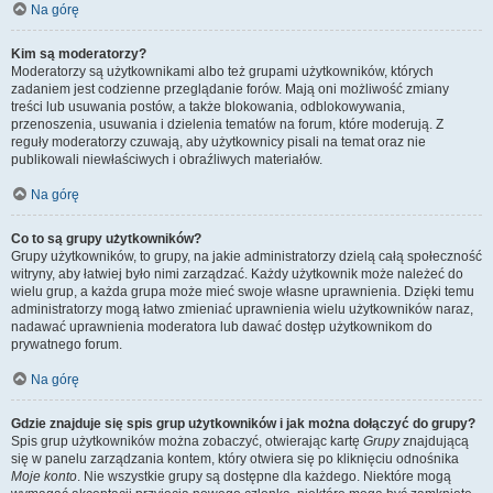
Na górę
Kim są moderatorzy?
Moderatorzy są użytkownikami albo też grupami użytkowników, których
zadaniem jest codzienne przeglądanie forów. Mają oni możliwość zmiany
treści lub usuwania postów, a także blokowania, odblokowywania,
przenoszenia, usuwania i dzielenia tematów na forum, które moderują. Z
reguły moderatorzy czuwają, aby użytkownicy pisali na temat oraz nie
publikowali niewłaściwych i obraźliwych materiałów.
Na górę
Co to są grupy użytkowników?
Grupy użytkowników, to grupy, na jakie administratorzy dzielą całą społeczność
witryny, aby łatwiej było nimi zarządzać. Każdy użytkownik może należeć do
wielu grup, a każda grupa może mieć swoje własne uprawnienia. Dzięki temu
administratorzy mogą łatwo zmieniać uprawnienia wielu użytkowników naraz,
nadawać uprawnienia moderatora lub dawać dostęp użytkownikom do
prywatnego forum.
Na górę
Gdzie znajduje się spis grup użytkowników i jak można dołączyć do grupy?
Spis grup użytkowników można zobaczyć, otwierając kartę
Grupy
znajdującą
się w panelu zarządzania kontem, który otwiera się po kliknięciu odnośnika
Moje konto
. Nie wszystkie grupy są dostępne dla każdego. Niektóre mogą