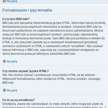
Na górę
Formatowanie i typy tematów
Co to jest BBCode?
BBCode jest specjalną implementacją języka HTML, która daje lepszą kontrolę
formatowania poszczególnych elementów w postach. Używanie BBCode na
forum jest uzależnione od ustawień określanych przez administratora. Można
wyłączyć BBCode w poszczególnych postach, zaznaczając odpowiednią
funkcję w formularzu tworzenia posta. Sam BBCode jest podobny w składni do
HTML-a, ale znaczniki zawarte są w nawiasach kwadratowych [przykład]
zamiast w używanych w HTML-u nawiasach ostrych <przykład>. Aby uzyskać
więcej informacji o BBCode, zapoznaj się z przewodnikiem dostępnym ze
strony tworzenia posta po kliknięciu odnośnika
BBCode
.
Na górę
Czy można używać języka HTML?
Nie. Nie można używać i przetwarzać znaczników HTML na tej witrynie.
Większość formatowania, które dostarcza HTML, można uzyskać, używając
BBCode.
Na górę
Co to są są emotikony?
Emotikony, zwane też uśmieszkami, to małe obrazki, które mogą być użyte do
wyrażania emocji. Do wyrażania emocji można też stosować krótkie kody, np. :)