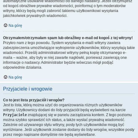
automatyczne usuwanie wiadomości od danego nadawcy. Jeżeli otrzymujesz
od kogoś obraźliwe prywatne wiadomości, poinformuj o tym moderatorów
witryny, którzy będą mogli zabronić takiemu użytkownikowi wysyłania
jakichkolwiek prywatnych wiadomości.
Na górę
Otrzymałem/otrzymałam spam lub obraźliwy e-mail od kogoś z tej witryny!
Przykro nam z tego powodu. System wysyłania e-maili witryny zawiera
zabezpieczenia umożliwiające wytropienie użytkowników, którzy wysyłają takie
wiadomości. Prześlij administratorowi witryny pełną kopię otrzymanego e-
maila – ważne, aby były w niej zawarte nagłówki, ponieważ zawierają one
informacje o nadawcy. Administrator będzie wówczas mógł podjąć
odpowiednie działania.
Na górę
Przyjaciele i wrogowie
Co to jest lista przyjaciół i wrogów?
Jest to lista, którą można użyć do organizowania różnych użytkowników
witryny. Użytkownicy dodani do listy przyjaciół będą wyświetleni na karcie
Przyjaciele
znajdującej się w panelu zarządzania kontem. Z tego poziomu
można szybko sprawdzić ich status, a także wysłać prywatną wiadomość.
Zależnie od używanego stylu witryny, posty tych użytkowników mogą być
wyróżniane. Jeśli użytkownik zostanie dodany do listy wrogów, wszystkie posty
przez niego napisane domyślnie nie będą wyświetlane.