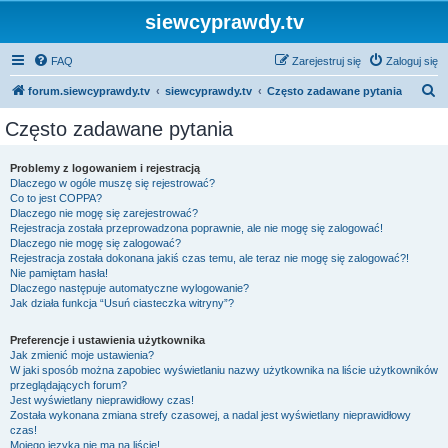
siewcyprawdy.tv
FAQ
Zarejestruj się
Zaloguj się
S
forum.siewcyprawdy.tv
siewcyprawdy.tv
Często zadawane pytania
z
Często zadawane pytania
u
k
Problemy z logowaniem i rejestracją
Dlaczego w ogóle muszę się rejestrować?
a
Co to jest COPPA?
j
Dlaczego nie mogę się zarejestrować?
Rejestracja została przeprowadzona poprawnie, ale nie mogę się zalogować!
Dlaczego nie mogę się zalogować?
Rejestracja została dokonana jakiś czas temu, ale teraz nie mogę się zalogować?!
Nie pamiętam hasła!
Dlaczego następuje automatyczne wylogowanie?
Jak działa funkcja “Usuń ciasteczka witryny”?
Preferencje i ustawienia użytkownika
Jak zmienić moje ustawienia?
W jaki sposób można zapobiec wyświetlaniu nazwy użytkownika na liście użytkowników
przeglądających forum?
Jest wyświetlany nieprawidłowy czas!
Została wykonana zmiana strefy czasowej, a nadal jest wyświetlany nieprawidłowy
czas!
Mojego języka nie ma na liście!