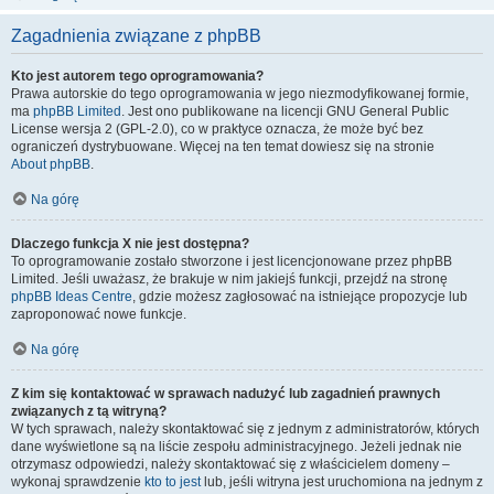
Zagadnienia związane z phpBB
Kto jest autorem tego oprogramowania?
Prawa autorskie do tego oprogramowania w jego niezmodyfikowanej formie,
ma
phpBB Limited
. Jest ono publikowane na licencji GNU General Public
License wersja 2 (GPL-2.0), co w praktyce oznacza, że może być bez
ograniczeń dystrybuowane. Więcej na ten temat dowiesz się na stronie
About phpBB
.
Na górę
Dlaczego funkcja X nie jest dostępna?
To oprogramowanie zostało stworzone i jest licencjonowane przez phpBB
Limited. Jeśli uważasz, że brakuje w nim jakiejś funkcji, przejdź na stronę
phpBB Ideas Centre
, gdzie możesz zagłosować na istniejące propozycje lub
zaproponować nowe funkcje.
Na górę
Z kim się kontaktować w sprawach nadużyć lub zagadnień prawnych
związanych z tą witryną?
W tych sprawach, należy skontaktować się z jednym z administratorów, których
dane wyświetlone są na liście zespołu administracyjnego. Jeżeli jednak nie
otrzymasz odpowiedzi, należy skontaktować się z właścicielem domeny –
wykonaj sprawdzenie
kto to jest
lub, jeśli witryna jest uruchomiona na jednym z