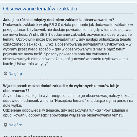
Obserwowanie tematów i zakładki
Jaka jest różnica między dodaniem zakładki a obserwowaniem?
Dodawanie zakładek w phpBB 3.0 działa podobnie jak dodawanie zakładek w
przeglądarce. Użytkownik nie dostaje powiadomienia, gdy w temacie pojawia
się nowa treść. W phpBB 3.1 dodawanie zakładek przypomina obserwowanie
tematu. Użytkownik może być powiadamiany, gdy nastąpi aktualizacja tematu
oznaczonego zakładką. Funkcja obserwowania powiadamia użytkownika – w
wybrany przez niego sposób – gdy w obserwowanym temacie bądź forum
pojawiła się nowa treść. Sposoby powiadamiania dla zakładek i
obserwowanych elementów można konfigurować w panelu użytkownika na
karcie „Ustawienia witryny”.
Na górę
W jaki sposób można dodać zakładkę do wybranych tematów lub je
obserwować??
Aby dodać zakładkę do wybranego tematu lub go obserwować, należy kliknąć
odpowiedni odnośnik w menu “Narzędzia tematu” znajdujące się na górze i na
dole wątku.
Udzielenie odpowiedzi w temacie, gdy jest aktywna funkcja “Powiadamiaj o
opublikowaniu odpowiedzi” spowoduje włączenie obserwowania tematu.
Na górę