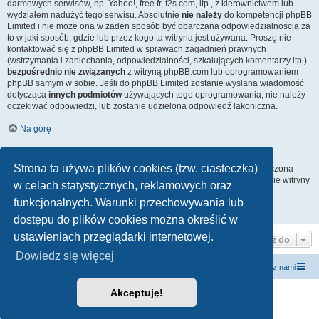
darmowych serwisów, np. Yahoo!, free.fr, f2s.com, itp., z kierownictwem lub
wydziałem nadużyć tego serwisu. Absolutnie
nie należy
do kompetencji phpBB
Limited i nie może ona w żaden sposób być obarczana odpowiedzialnością za
to w jaki sposób, gdzie lub przez kogo ta witryna jest używana. Proszę nie
kontaktować się z phpBB Limited w sprawach zagadnień prawnych
(wstrzymania i zaniechania, odpowiedzialności, szkalujących komentarzy itp.)
bezpośrednio nie związanych
z witryną phpBB.com lub oprogramowaniem
phpBB samym w sobie. Jeśli do phpBB Limited zostanie wysłana wiadomość
dotycząca
innych podmiotów
używających tego oprogramowania, nie należy
oczekiwać odpowiedzi, lub zostanie udzielona odpowiedź lakoniczna.
Na górę
Jak nawiązać kontakt z administratorem witryny?
Strona ta używa plików cookies (tzw. ciasteczka)
Wszyscy użytkownicy witryny mogą używać – jeśli funkcja ta jest włączona
przez administratora witryny – formularza „Kontakt z nami”. Członkowie witryny
w celach statystycznych, reklamowych oraz
mogą także używać odnośnika „Zespół administracyjny”.
funkcjonalnych. Warunki przechowywania lub
Na górę
dostępu do plików cookies można określić w
ustawieniach przeglądarki internetowej.
Przejdź do
Dowiedz się więcej
forum.siewcyprawdy.tv
siewcyprawdy.tv
Kontakt z nami
Akceptuję!
Technologię dostarcza
phpBB
® Forum Software © phpBB Limited
Polski pakiet językowy dostarcza
phpBB.pl
Zasady ochrony danych osobowych
|
Regulamin