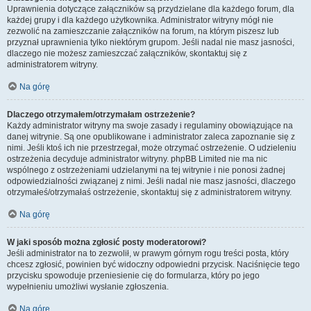
Uprawnienia dotyczące załączników są przydzielane dla każdego forum, dla
każdej grupy i dla każdego użytkownika. Administrator witryny mógł nie
zezwolić na zamieszczanie załączników na forum, na którym piszesz lub
przyznał uprawnienia tylko niektórym grupom. Jeśli nadal nie masz jasności,
dlaczego nie możesz zamieszczać załączników, skontaktuj się z
administratorem witryny.
Na górę
Dlaczego otrzymałem/otrzymałam ostrzeżenie?
Każdy administrator witryny ma swoje zasady i regulaminy obowiązujące na
danej witrynie. Są one opublikowane i administrator zaleca zapoznanie się z
nimi. Jeśli ktoś ich nie przestrzegał, może otrzymać ostrzeżenie. O udzieleniu
ostrzeżenia decyduje administrator witryny. phpBB Limited nie ma nic
wspólnego z ostrzeżeniami udzielanymi na tej witrynie i nie ponosi żadnej
odpowiedzialności związanej z nimi. Jeśli nadal nie masz jasności, dlaczego
otrzymałeś/otrzymałaś ostrzeżenie, skontaktuj się z administratorem witryny.
Na górę
W jaki sposób można zgłosić posty moderatorowi?
Jeśli administrator na to zezwolił, w prawym górnym rogu treści posta, który
chcesz zgłosić, powinien być widoczny odpowiedni przycisk. Naciśnięcie tego
przycisku spowoduje przeniesienie cię do formularza, który po jego
wypełnieniu umożliwi wysłanie zgłoszenia.
Na górę