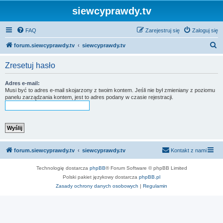
siewcyprawdy.tv
FAQ
Zarejestruj się
Zaloguj się
S
forum.siewcyprawdy.tv
siewcyprawdy.tv
z
Zresetuj hasło
u
k
Adres e-mail:
Musi być to adres e-mail skojarzony z twoim kontem. Jeśli nie był zmieniany z poziomu
a
panelu zarządzania kontem, jest to adres podany w czasie rejestracji.
j
forum.siewcyprawdy.tv
siewcyprawdy.tv
Kontakt z nami
Technologię dostarcza
phpBB
® Forum Software © phpBB Limited
Polski pakiet językowy dostarcza
phpBB.pl
Zasady ochrony danych osobowych
|
Regulamin