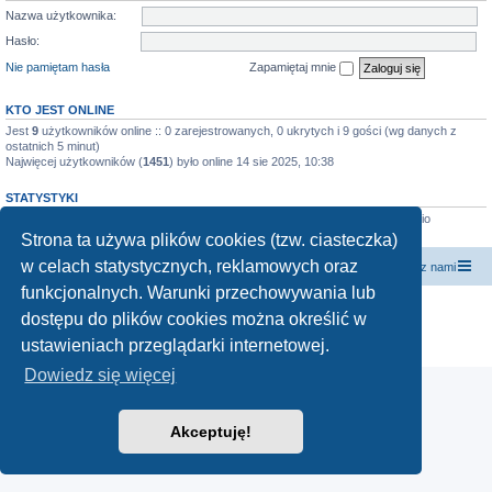
Nazwa użytkownika:
Hasło:
Nie pamiętam hasła
Zapamiętaj mnie
KTO JEST ONLINE
Jest
9
użytkowników online :: 0 zarejestrowanych, 0 ukrytych i 9 gości (wg danych z
ostatnich 5 minut)
Najwięcej użytkowników (
1451
) było online 14 sie 2025, 10:38
STATYSTYKI
Liczba postów:
891
• Liczba tematów:
94
• Liczba użytkowników:
364
• Ostatnio
zarejestrowany użytkownik:
yatzeck
Strona ta używa plików cookies (tzw. ciasteczka)
w celach statystycznych, reklamowych oraz
forum.siewcyprawdy.tv
siewcyprawdy.tv
Kontakt z nami
funkcjonalnych. Warunki przechowywania lub
Technologię dostarcza
phpBB
® Forum Software © phpBB Limited
dostępu do plików cookies można określić w
Polski pakiet językowy dostarcza
phpBB.pl
ustawieniach przeglądarki internetowej.
Zasady ochrony danych osobowych
|
Regulamin
Dowiedz się więcej
Akceptuję!