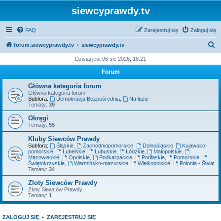
siewcyprawdy.tv
FAQ
Zarejestruj się
Zaloguj się
S
forum.siewcyprawdy.tv
siewcyprawdy.tv
z
Dzisiaj jest 06 sie 2026, 18:21
u
Forum
k
Główna kategoria forum
a
Główna kategoria forum
Subfora:
Demokracja Bezpośrednia
,
Na luzie
j
Tematy:
39
Okręgi
Tematy:
55
Kluby Siewców Prawdy
Subfora:
Śląskie
,
Zachodniopomorskie
,
Dolnośląskie
,
Kujawsko-
pomorskie
,
Lubelskie
,
Lubuskie
,
Łódzkie
,
Małopolskie
,
Mazowieckie
,
Opolskie
,
Podkarpackie
,
Podlaskie
,
Pomorskie
,
Świętokrzyskie
,
Warmińsko-mazurskie
,
Wielkopolskie
,
Polonia - Świat
Tematy:
34
Zloty Siewców Prawdy
Zloty Siewców Prawdy
Tematy:
1
ZALOGUJ SIĘ
•
ZAREJESTRUJ SIĘ