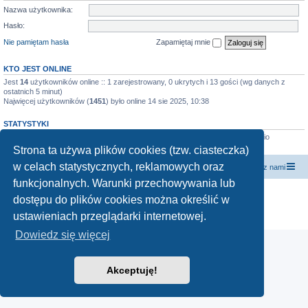
Nazwa użytkownika:
Hasło:
Nie pamiętam hasła
Zapamiętaj mnie
KTO JEST ONLINE
Jest
14
użytkowników online :: 1 zarejestrowany, 0 ukrytych i 13 gości (wg danych z
ostatnich 5 minut)
Najwięcej użytkowników (
1451
) było online 14 sie 2025, 10:38
STATYSTYKI
Liczba postów:
891
• Liczba tematów:
94
• Liczba użytkowników:
364
• Ostatnio
zarejestrowany użytkownik:
yatzeck
Strona ta używa plików cookies (tzw. ciasteczka)
w celach statystycznych, reklamowych oraz
forum.siewcyprawdy.tv
siewcyprawdy.tv
Kontakt z nami
funkcjonalnych. Warunki przechowywania lub
Technologię dostarcza
phpBB
® Forum Software © phpBB Limited
dostępu do plików cookies można określić w
Polski pakiet językowy dostarcza
phpBB.pl
ustawieniach przeglądarki internetowej.
Zasady ochrony danych osobowych
|
Regulamin
Dowiedz się więcej
Akceptuję!