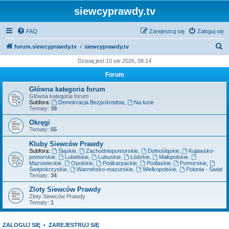
siewcyprawdy.tv
FAQ
Zarejestruj się
Zaloguj się
S
forum.siewcyprawdy.tv
siewcyprawdy.tv
z
Dzisiaj jest 10 sie 2026, 08:14
u
Forum
k
Główna kategoria forum
a
Główna kategoria forum
Subfora:
Demokracja Bezpośrednia
,
Na luzie
j
Tematy:
39
Okręgi
Tematy:
55
Kluby Siewców Prawdy
Subfora:
Śląskie
,
Zachodniopomorskie
,
Dolnośląskie
,
Kujawsko-
pomorskie
,
Lubelskie
,
Lubuskie
,
Łódzkie
,
Małopolskie
,
Mazowieckie
,
Opolskie
,
Podkarpackie
,
Podlaskie
,
Pomorskie
,
Świętokrzyskie
,
Warmińsko-mazurskie
,
Wielkopolskie
,
Polonia - Świat
Tematy:
34
Zloty Siewców Prawdy
Zloty Siewców Prawdy
Tematy:
1
ZALOGUJ SIĘ
•
ZAREJESTRUJ SIĘ