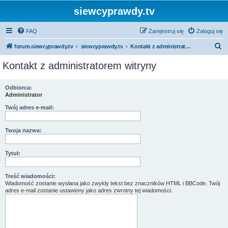
siewcyprawdy.tv
FAQ
Zarejestruj się
Zaloguj się
S
forum.siewcyprawdy.tv
siewcyprawdy.tv
Kontakt z administratorem witryny
z
Kontakt z administratorem witryny
u
k
Odbiorca:
Administrator
a
j
Twój adres e-mail:
Twoja nazwa:
Tytuł:
Treść wiadomości:
Wiadomość zostanie wysłana jako zwykły tekst bez znaczników HTML i BBCode. Twój
adres e-mail zostanie ustawiony jako adres zwrotny tej wiadomości.