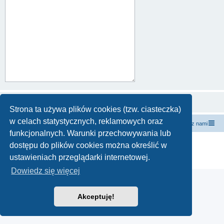
Strona ta używa plików cookies (tzw. ciasteczka)
w celach statystycznych, reklamowych oraz
forum.siewcyprawdy.tv
siewcyprawdy.tv
Kontakt z nami
funkcjonalnych. Warunki przechowywania lub
Technologię dostarcza
phpBB
® Forum Software © phpBB Limited
dostępu do plików cookies można określić w
Polski pakiet językowy dostarcza
phpBB.pl
ustawieniach przeglądarki internetowej.
Zasady ochrony danych osobowych
|
Regulamin
Dowiedz się więcej
Akceptuję!