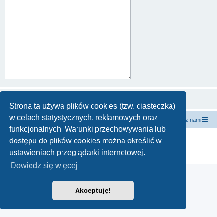
Strona ta używa plików cookies (tzw. ciasteczka)
w celach statystycznych, reklamowych oraz
forum.siewcyprawdy.tv
siewcyprawdy.tv
Kontakt z nami
funkcjonalnych. Warunki przechowywania lub
Technologię dostarcza
phpBB
® Forum Software © phpBB Limited
dostępu do plików cookies można określić w
Polski pakiet językowy dostarcza
phpBB.pl
ustawieniach przeglądarki internetowej.
Zasady ochrony danych osobowych
|
Regulamin
Dowiedz się więcej
Akceptuję!