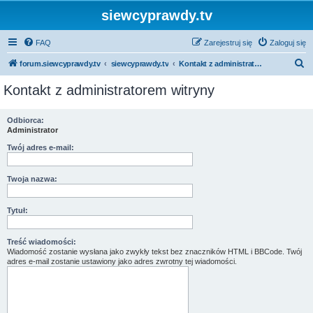
siewcyprawdy.tv
FAQ
Zarejestruj się
Zaloguj się
S
forum.siewcyprawdy.tv
siewcyprawdy.tv
Kontakt z administratorem witryny
z
Kontakt z administratorem witryny
u
k
Odbiorca:
Administrator
a
j
Twój adres e-mail:
Twoja nazwa:
Tytuł:
Treść wiadomości:
Wiadomość zostanie wysłana jako zwykły tekst bez znaczników HTML i BBCode. Twój
adres e-mail zostanie ustawiony jako adres zwrotny tej wiadomości.