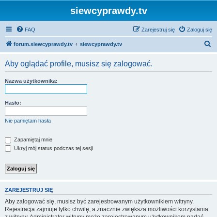
siewcyprawdy.tv
FAQ
Zarejestruj się
Zaloguj się
S
forum.siewcyprawdy.tv
siewcyprawdy.tv
z
Aby oglądać profile, musisz się zalogować.
u
k
Nazwa użytkownika:
a
j
Hasło:
Nie pamiętam hasła
Zapamiętaj mnie
Ukryj mój status podczas tej sesji
ZAREJESTRUJ SIĘ
Aby zalogować się, musisz być zarejestrowanym użytkownikiem witryny.
Rejestracja zajmuje tylko chwilę, a znacznie zwiększa możliwości korzystania
z witryny. Administrator witryny może zarejestrowanym użytkownikom nadać