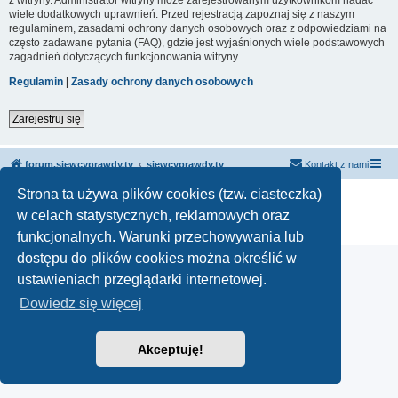
wiele dodatkowych uprawnień. Przed rejestracją zapoznaj się z naszym
regulaminem, zasadami ochrony danych osobowych oraz z odpowiedziami na
często zadawane pytania (FAQ), gdzie jest wyjaśnionych wiele podstawowych
zagadnień dotyczących funkcjonowania witryny.
Regulamin
|
Zasady ochrony danych osobowych
Zarejestruj się
forum.siewcyprawdy.tv
siewcyprawdy.tv
Kontakt z nami
Strona ta używa plików cookies (tzw. ciasteczka)
Technologię dostarcza
phpBB
® Forum Software © phpBB Limited
Polski pakiet językowy dostarcza
phpBB.pl
w celach statystycznych, reklamowych oraz
Zasady ochrony danych osobowych
|
Regulamin
funkcjonalnych. Warunki przechowywania lub
dostępu do plików cookies można określić w
ustawieniach przeglądarki internetowej.
Dowiedz się więcej
Akceptuję!