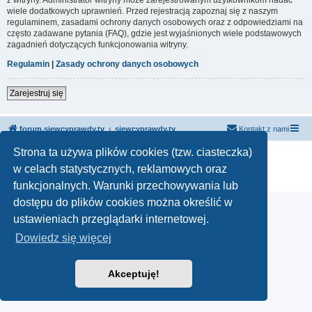
wiele dodatkowych uprawnień. Przed rejestracją zapoznaj się z naszym
regulaminem, zasadami ochrony danych osobowych oraz z odpowiedziami na
często zadawane pytania (FAQ), gdzie jest wyjaśnionych wiele podstawowych
zagadnień dotyczących funkcjonowania witryny.
Regulamin
|
Zasady ochrony danych osobowych
Zarejestruj się
forum.siewcyprawdy.tv
siewcyprawdy.tv
Kontakt z nami
Strona ta używa plików cookies (tzw. ciasteczka)
Technologię dostarcza
phpBB
® Forum Software © phpBB Limited
Polski pakiet językowy dostarcza
phpBB.pl
w celach statystycznych, reklamowych oraz
Zasady ochrony danych osobowych
|
Regulamin
funkcjonalnych. Warunki przechowywania lub
dostępu do plików cookies można określić w
ustawieniach przeglądarki internetowej.
Dowiedz się więcej
Akceptuję!