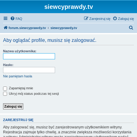
siewcyprawdy.tv
FAQ
Zarejestruj się
Zaloguj się
S
forum.siewcyprawdy.tv
siewcyprawdy.tv
z
Aby oglądać profile, musisz się zalogować.
u
k
Nazwa użytkownika:
a
j
Hasło:
Nie pamiętam hasła
Zapamiętaj mnie
Ukryj mój status podczas tej sesji
ZAREJESTRUJ SIĘ
Aby zalogować się, musisz być zarejestrowanym użytkownikiem witryny.
Rejestracja zajmuje tylko chwilę, a znacznie zwiększa możliwości korzystania
z witryny. Administrator witryny może zarejestrowanym użytkownikom nadać