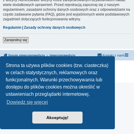
wiele dodatkowych uprawnień. Przed rejestracją zapoznaj się z naszym
regulaminem, zasadami ochrony danych osobowych oraz z odpowiedziami na
często zadawane pytania (FAQ), gdzie jest wyjaśnionych wiele podstawowych
zagadnień dotyczących funkcjonowania witryny.
Regulamin
|
Zasady ochrony danych osobowych
Zarejestruj się
forum.siewcyprawdy.tv
siewcyprawdy.tv
Kontakt z nami
Strona ta używa plików cookies (tzw. ciasteczka)
Technologię dostarcza
phpBB
® Forum Software © phpBB Limited
Polski pakiet językowy dostarcza
phpBB.pl
w celach statystycznych, reklamowych oraz
Zasady ochrony danych osobowych
|
Regulamin
funkcjonalnych. Warunki przechowywania lub
dostępu do plików cookies można określić w
ustawieniach przeglądarki internetowej.
Dowiedz się więcej
Akceptuję!