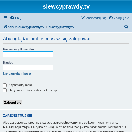
siewcyprawdy.tv
FAQ
Zarejestruj się
Zaloguj się
S
forum.siewcyprawdy.tv
siewcyprawdy.tv
z
Aby oglądać profile, musisz się zalogować.
u
k
Nazwa użytkownika:
a
j
Hasło:
Nie pamiętam hasła
Zapamiętaj mnie
Ukryj mój status podczas tej sesji
ZAREJESTRUJ SIĘ
Aby zalogować się, musisz być zarejestrowanym użytkownikiem witryny.
Rejestracja zajmuje tylko chwilę, a znacznie zwiększa możliwości korzystania
z witryny. Administrator witryny może zarejestrowanym użytkownikom nadać