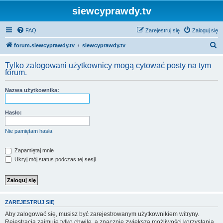
siewcyprawdy.tv
FAQ
Zarejestruj się
Zaloguj się
S
forum.siewcyprawdy.tv
siewcyprawdy.tv
z
Tylko zalogowani użytkownicy mogą cytować posty na tym
u
forum.
k
Nazwa użytkownika:
a
j
Hasło:
Nie pamiętam hasła
Zapamiętaj mnie
Ukryj mój status podczas tej sesji
ZAREJESTRUJ SIĘ
Aby zalogować się, musisz być zarejestrowanym użytkownikiem witryny.
Rejestracja zajmuje tylko chwilę, a znacznie zwiększa możliwości korzystania