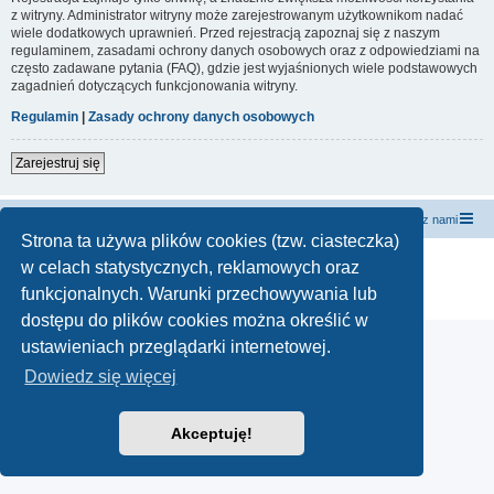
z witryny. Administrator witryny może zarejestrowanym użytkownikom nadać
wiele dodatkowych uprawnień. Przed rejestracją zapoznaj się z naszym
regulaminem, zasadami ochrony danych osobowych oraz z odpowiedziami na
często zadawane pytania (FAQ), gdzie jest wyjaśnionych wiele podstawowych
zagadnień dotyczących funkcjonowania witryny.
Regulamin
|
Zasady ochrony danych osobowych
Zarejestruj się
forum.siewcyprawdy.tv
siewcyprawdy.tv
Kontakt z nami
Strona ta używa plików cookies (tzw. ciasteczka)
Technologię dostarcza
phpBB
® Forum Software © phpBB Limited
w celach statystycznych, reklamowych oraz
Polski pakiet językowy dostarcza
phpBB.pl
funkcjonalnych. Warunki przechowywania lub
Zasady ochrony danych osobowych
|
Regulamin
dostępu do plików cookies można określić w
ustawieniach przeglądarki internetowej.
Dowiedz się więcej
Akceptuję!