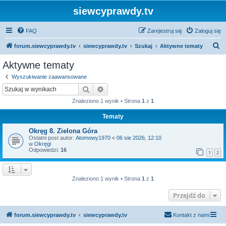
siewcyprawdy.tv
FAQ
Zarejestruj się
Zaloguj się
S
forum.siewcyprawdy.tv
siewcyprawdy.tv
Szukaj
Aktywne tematy
z
Aktywne tematy
u
Wyszukiwanie zaawansowane
k
Szukaj
Wyszukiwanie zaawansowane
a
Znaleziono 1 wynik • Strona
1
z
1
j
Tematy
Okręg 8. Zielona Góra
Ostatni post autor:
Atomowy1970
«
06 sie 2026, 12:10
w
Okręgi
Odpowiedzi:
16
1
2
Znaleziono 1 wynik • Strona
1
z
1
Przejdź do
forum.siewcyprawdy.tv
siewcyprawdy.tv
Kontakt z nami