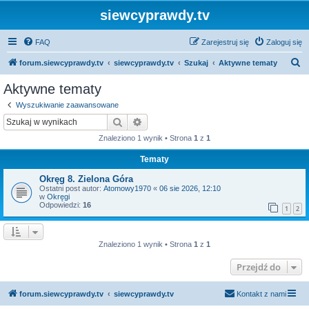
siewcyprawdy.tv
FAQ
Zarejestruj się
Zaloguj się
S
forum.siewcyprawdy.tv
siewcyprawdy.tv
Szukaj
Aktywne tematy
z
Aktywne tematy
u
Wyszukiwanie zaawansowane
k
Szukaj
Wyszukiwanie zaawansowane
a
Znaleziono 1 wynik • Strona
1
z
1
j
Tematy
Okręg 8. Zielona Góra
Ostatni post autor:
Atomowy1970
«
06 sie 2026, 12:10
w
Okręgi
Odpowiedzi:
16
1
2
Znaleziono 1 wynik • Strona
1
z
1
Przejdź do
forum.siewcyprawdy.tv
siewcyprawdy.tv
Kontakt z nami