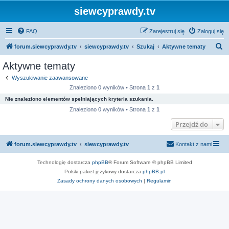
siewcyprawdy.tv
FAQ
Zarejestruj się
Zaloguj się
S
forum.siewcyprawdy.tv
siewcyprawdy.tv
Szukaj
Aktywne tematy
z
Aktywne tematy
u
Wyszukiwanie zaawansowane
k
Znaleziono 0 wyników • Strona
1
z
1
a
Nie znaleziono elementów spełniających kryteria szukania.
j
Znaleziono 0 wyników • Strona
1
z
1
Przejdź do
forum.siewcyprawdy.tv
siewcyprawdy.tv
Kontakt z nami
Technologię dostarcza
phpBB
® Forum Software © phpBB Limited
Polski pakiet językowy dostarcza
phpBB.pl
Zasady ochrony danych osobowych
|
Regulamin