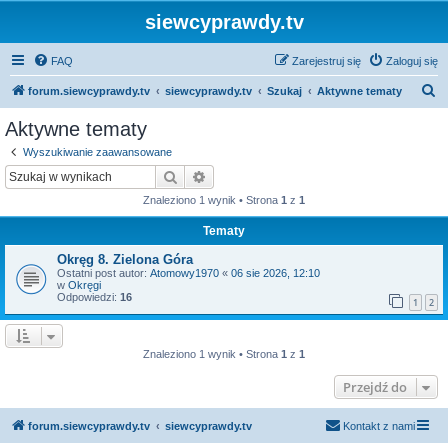
siewcyprawdy.tv
FAQ
Zarejestruj się
Zaloguj się
S
forum.siewcyprawdy.tv
siewcyprawdy.tv
Szukaj
Aktywne tematy
z
Aktywne tematy
u
Wyszukiwanie zaawansowane
k
Szukaj
Wyszukiwanie zaawansowane
a
Znaleziono 1 wynik • Strona
1
z
1
j
Tematy
Okręg 8. Zielona Góra
Ostatni post autor:
Atomowy1970
«
06 sie 2026, 12:10
w
Okręgi
Odpowiedzi:
16
1
2
Znaleziono 1 wynik • Strona
1
z
1
Przejdź do
forum.siewcyprawdy.tv
siewcyprawdy.tv
Kontakt z nami