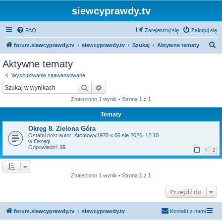
siewcyprawdy.tv
FAQ
Zarejestruj się
Zaloguj się
S
forum.siewcyprawdy.tv
siewcyprawdy.tv
Szukaj
Aktywne tematy
z
Aktywne tematy
u
Wyszukiwanie zaawansowane
k
Szukaj
Wyszukiwanie zaawansowane
a
Znaleziono 1 wynik • Strona
1
z
1
j
Tematy
Okręg 8. Zielona Góra
Ostatni post autor:
Atomowy1970
«
06 sie 2026, 12:10
w
Okręgi
Odpowiedzi:
16
1
2
Znaleziono 1 wynik • Strona
1
z
1
Przejdź do
forum.siewcyprawdy.tv
siewcyprawdy.tv
Kontakt z nami