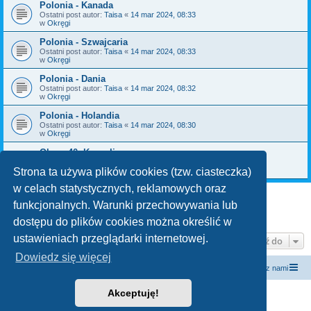
Polonia - Kanada
Ostatni post autor:
Taisa
«
14 mar 2024, 08:33
w
Okręgi
Polonia - Szwajcaria
Ostatni post autor:
Taisa
«
14 mar 2024, 08:33
w
Okręgi
Polonia - Dania
Ostatni post autor:
Taisa
«
14 mar 2024, 08:32
w
Okręgi
Polonia - Holandia
Ostatni post autor:
Taisa
«
14 mar 2024, 08:30
w
Okręgi
Okręg 40. Koszalin
Ostatni post autor:
Taisa
«
14 mar 2024, 08:01
w
Okręgi
Strona ta używa plików cookies (tzw. ciasteczka)
w celach statystycznych, reklamowych oraz
funkcjonalnych. Warunki przechowywania lub
1
2
Następna
Znaleziono 34 wyniki
dostępu do plików cookies można określić w
ustawieniach przeglądarki internetowej.
Przejdź do
Dowiedz się więcej
forum.siewcyprawdy.tv
siewcyprawdy.tv
Kontakt z nami
Akceptuję!
Technologię dostarcza
phpBB
® Forum Software © phpBB Limited
Polski pakiet językowy dostarcza
phpBB.pl