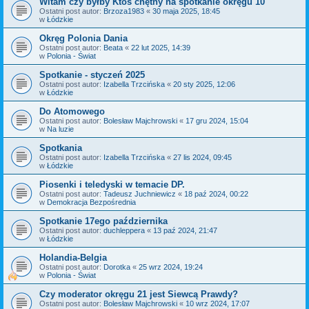
Witam czy byłby Ktoś chętny na spotkanie okręgu 10
Ostatni post autor:
Brzoza1983
«
30 maja 2025, 18:45
w
Łódzkie
Okręg Polonia Dania
Ostatni post autor:
Beata
«
22 lut 2025, 14:39
w
Polonia - Świat
Spotkanie - styczeń 2025
Ostatni post autor:
Izabella Trzcińska
«
20 sty 2025, 12:06
w
Łódzkie
Do Atomowego
Ostatni post autor:
Bolesław Majchrowski
«
17 gru 2024, 15:04
w
Na luzie
Spotkania
Ostatni post autor:
Izabella Trzcińska
«
27 lis 2024, 09:45
w
Łódzkie
Piosenki i teledyski w temacie DP.
Ostatni post autor:
Tadeusz Juchniewicz
«
18 paź 2024, 00:22
w
Demokracja Bezpośrednia
Spotkanie 17ego października
Ostatni post autor:
duchleppera
«
13 paź 2024, 21:47
w
Łódzkie
Holandia-Belgia
Ostatni post autor:
Dorotka
«
25 wrz 2024, 19:24
w
Polonia - Świat
Czy moderator okręgu 21 jest Siewcą Prawdy?
Ostatni post autor:
Bolesław Majchrowski
«
10 wrz 2024, 17:07