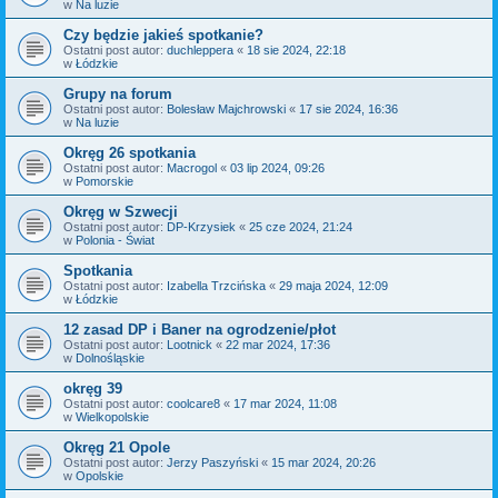
w
Na luzie
Czy będzie jakieś spotkanie?
Ostatni post autor:
duchleppera
«
18 sie 2024, 22:18
w
Łódzkie
Grupy na forum
Ostatni post autor:
Bolesław Majchrowski
«
17 sie 2024, 16:36
w
Na luzie
Okręg 26 spotkania
Ostatni post autor:
Macrogol
«
03 lip 2024, 09:26
w
Pomorskie
Okręg w Szwecji
Ostatni post autor:
DP-Krzysiek
«
25 cze 2024, 21:24
w
Polonia - Świat
Spotkania
Ostatni post autor:
Izabella Trzcińska
«
29 maja 2024, 12:09
w
Łódzkie
12 zasad DP i Baner na ogrodzenie/płot
Ostatni post autor:
Lootnick
«
22 mar 2024, 17:36
w
Dolnośląskie
okręg 39
Ostatni post autor:
coolcare8
«
17 mar 2024, 11:08
w
Wielkopolskie
Okręg 21 Opole
Ostatni post autor:
Jerzy Paszyński
«
15 mar 2024, 20:26
w
Opolskie