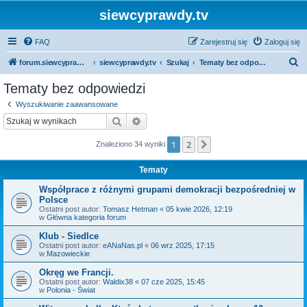
siewcyprawdy.tv
FAQ
Zarejestruj się
Zaloguj się
S
forum.siewcyprawdy.tv
siewcyprawdy.tv
Szukaj
Tematy bez odpowiedzi
z
Tematy bez odpowiedzi
u
Wyszukiwanie zaawansowane
k
Szukaj
Wyszukiwanie zaawansowane
a
1
2
Następna
Znaleziono 34 wyniki
j
Tematy
Współprace z różnymi grupami demokracji bezpośredniej w
Polsce
Ostatni post autor:
Tomasz Hetman
«
05 kwie 2026, 12:19
w
Główna kategoria forum
Klub - Siedlce
Ostatni post autor:
eANaNas.pl
«
06 wrz 2025, 17:15
w
Mazowieckie
Okręg we Francji.
Ostatni post autor:
Waldix38
«
07 cze 2025, 15:45
w
Polonia - Świat