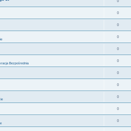
0
0
0
0
ie
0
0
racja Bezpośrednia
0
0
0
zie
0
0
ie