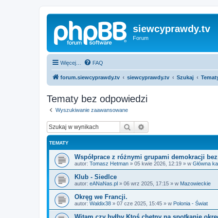
siewcyprawdy.tv
Forum
Więcej…
FAQ
forum.siewcyprawdy.tv
siewcyprawdy.tv
Szukaj
Temat
Tematy bez odpowiedzi
Wyszukiwanie zaawansowane
Szukaj
Wyszukiwanie zaawan
TEMATY
Współprace z różnymi grupami demokracji bez
autor:
Tomasz Hetman
»
05 kwie 2026, 12:19
» w
Główna ka
Klub - Siedlce
autor:
eANaNas.pl
»
06 wrz 2025, 17:15
» w
Mazowieckie
Okręg we Francji.
autor:
Waldix38
»
07 cze 2025, 15:45
» w
Polonia - Świat
Witam czy byłby Ktoś chętny na spotkanie okrę