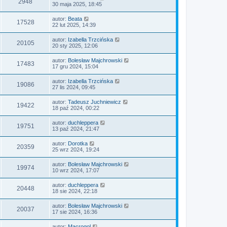
2948
30 maja 2025, 18:45
autor:
Beata
17528
22 lut 2025, 14:39
autor:
Izabella Trzcińska
20105
20 sty 2025, 12:06
autor:
Bolesław Majchrowski
17483
17 gru 2024, 15:04
autor:
Izabella Trzcińska
19086
27 lis 2024, 09:45
autor:
Tadeusz Juchniewicz
19422
18 paź 2024, 00:22
autor:
duchleppera
19751
13 paź 2024, 21:47
autor:
Dorotka
20359
25 wrz 2024, 19:24
autor:
Bolesław Majchrowski
19974
10 wrz 2024, 17:07
autor:
duchleppera
20448
18 sie 2024, 22:18
autor:
Bolesław Majchrowski
20037
17 sie 2024, 16:36
autor:
Macrogol