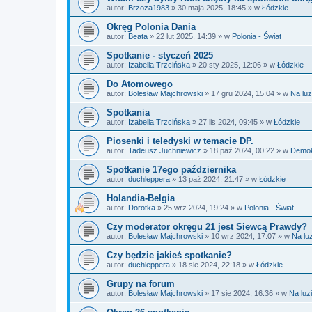
autor:
Brzoza1983
»
30 maja 2025, 18:45
» w
Łódzkie
Okręg Polonia Dania
autor:
Beata
»
22 lut 2025, 14:39
» w
Polonia - Świat
Spotkanie - styczeń 2025
autor:
Izabella Trzcińska
»
20 sty 2025, 12:06
» w
Łódzkie
Do Atomowego
autor:
Bolesław Majchrowski
»
17 gru 2024, 15:04
» w
Na luz
Spotkania
autor:
Izabella Trzcińska
»
27 lis 2024, 09:45
» w
Łódzkie
Piosenki i teledyski w temacie DP.
autor:
Tadeusz Juchniewicz
»
18 paź 2024, 00:22
» w
Demok
Spotkanie 17ego października
autor:
duchleppera
»
13 paź 2024, 21:47
» w
Łódzkie
Holandia-Belgia
autor:
Dorotka
»
25 wrz 2024, 19:24
» w
Polonia - Świat
Czy moderator okręgu 21 jest Siewcą Prawdy?
autor:
Bolesław Majchrowski
»
10 wrz 2024, 17:07
» w
Na lu
Czy będzie jakieś spotkanie?
autor:
duchleppera
»
18 sie 2024, 22:18
» w
Łódzkie
Grupy na forum
autor:
Bolesław Majchrowski
»
17 sie 2024, 16:36
» w
Na luz