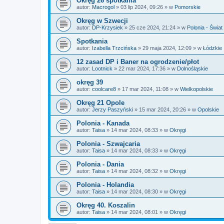
Okręg 26 spotkania
autor:
Macrogol
»
03 lip 2024, 09:26
» w
Pomorskie
Okręg w Szwecji
autor:
DP-Krzysiek
»
25 cze 2024, 21:24
» w
Polonia - Świat
Spotkania
autor:
Izabella Trzcińska
»
29 maja 2024, 12:09
» w
Łódzkie
12 zasad DP i Baner na ogrodzenie/płot
autor:
Lootnick
»
22 mar 2024, 17:36
» w
Dolnośląskie
okręg 39
autor:
coolcare8
»
17 mar 2024, 11:08
» w
Wielkopolskie
Okręg 21 Opole
autor:
Jerzy Paszyński
»
15 mar 2024, 20:26
» w
Opolskie
Polonia - Kanada
autor:
Taisa
»
14 mar 2024, 08:33
» w
Okręgi
Polonia - Szwajcaria
autor:
Taisa
»
14 mar 2024, 08:33
» w
Okręgi
Polonia - Dania
autor:
Taisa
»
14 mar 2024, 08:32
» w
Okręgi
Polonia - Holandia
autor:
Taisa
»
14 mar 2024, 08:30
» w
Okręgi
Okręg 40. Koszalin
autor:
Taisa
»
14 mar 2024, 08:01
» w
Okręgi