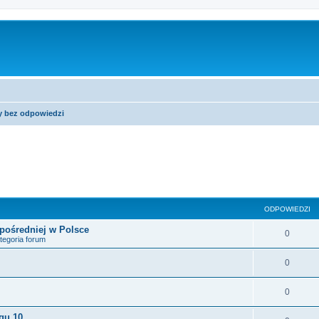
y bez odpowiedzi
sowane
ODPOWIEDZI
pośredniej w Polsce
0
tegoria forum
0
0
gu 10