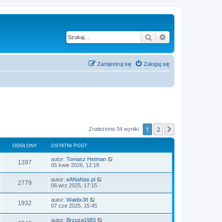
Szukaj
Wyszukiwanie z
Zarejestruj się
Zaloguj się
1
2
Następna
Znaleziono 34 wyniki
ODSŁONY
OSTATNI POST
autor:
Tomasz Hetman
1397
05 kwie 2026, 12:19
autor:
eANaNas.pl
2779
06 wrz 2025, 17:15
autor:
Waldix38
1932
07 cze 2025, 15:45
autor:
Brzoza1983