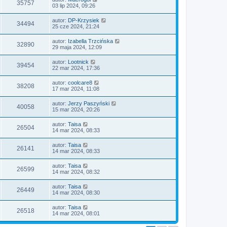
35757
03 lip 2024, 09:26
autor:
DP-Krzysiek
34494
25 cze 2024, 21:24
autor:
Izabella Trzcińska
32890
29 maja 2024, 12:09
autor:
Lootnick
39454
22 mar 2024, 17:36
autor:
coolcare8
38208
17 mar 2024, 11:08
autor:
Jerzy Paszyński
40058
15 mar 2024, 20:26
autor:
Taisa
26504
14 mar 2024, 08:33
autor:
Taisa
26141
14 mar 2024, 08:33
autor:
Taisa
26599
14 mar 2024, 08:32
autor:
Taisa
26449
14 mar 2024, 08:30
autor:
Taisa
26518
14 mar 2024, 08:01