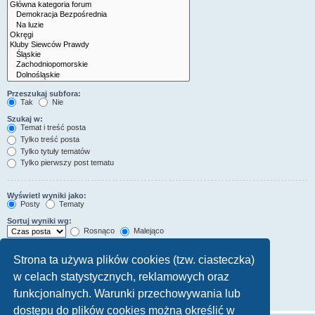
Przeszukaj subfora:
Tak
Nie
Szukaj w:
Temat i treść posta
Tylko treść posta
Tylko tytuły tematów
Tylko pierwszy post tematu
Wyświetl wyniki jako:
Posty
Tematy
Sortuj wyniki wg:
Rosnąco
Malejąco
Wyświetl wyniki z ostatnich:
Strona ta używa plików cookies (tzw. ciasteczka)
w celach statystycznych, reklamowych oraz
Wyświetl pierwsze:
Ustaw 0, aby wyświetlić cały post.
funkcjonalnych. Warunki przechowywania lub
znaków w poście
dostępu do plików cookies można określić w