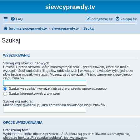
siewcyprawdy.tv
FAQ
Zarejestruj się
Zaloguj się
forum.siewcyprawdy.tv
siewcyprawdy.tv
Szukaj
Szukaj
WYSZUKIWANIE
Szukaj wg słów kluczowych:
Umieść
+
przed słowem, które musi wystąpić oraz
-
przed słowem, które nie może
wystąpić. Jeśli umieścisz listę słów oddzielonych
|
wewnątrz nawiasów, tylko jedno ze
słów będzie musiało wystąpić. Możesz użyć gwiazdki (*) jako zamiennika dowolnego
ciągu znaków.
Szukaj wszystkich wyrażeń lub użyj wyrażenia wprowadzonego
Szukaj któregokolwiek z wyrażeń
Szukaj wg autora:
Można użyć gwiazdki (*) jako zamiennika dowolnego ciągu znaków.
OPCJE WYSZUKIWANIA
Przeszukaj fora:
Wybierz fora, które chcesz przeszukać. Subfora są przeszukiwane automatycznie,
chyba że funkcja „Przeszukuj subfora”, jest wyłączona.