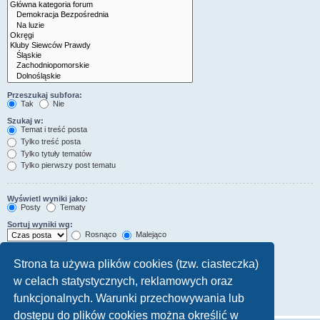
Przeszukaj subfora:
Tak
Nie
Szukaj w:
Temat i treść posta
Tylko treść posta
Tylko tytuły tematów
Tylko pierwszy post tematu
Wyświetl wyniki jako:
Posty
Tematy
Sortuj wyniki wg:
Rosnąco
Malejąco
Wyświetl wyniki z ostatnich:
Strona ta używa plików cookies (tzw. ciasteczka)
w celach statystycznych, reklamowych oraz
Wyświetl pierwsze:
Ustaw 0, aby wyświetlić cały post.
funkcjonalnych. Warunki przechowywania lub
znaków w poście
dostępu do plików cookies można określić w