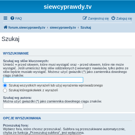
siewcyprawdy.tv
FAQ
Zarejestruj się
Zaloguj się
forum.siewcyprawdy.tv
siewcyprawdy.tv
Szukaj
Szukaj
WYSZUKIWANIE
Szukaj wg słów kluczowych:
Umieść
+
przed słowem, które musi wystąpić oraz
-
przed słowem, które nie może
wystąpić. Jeśli umieścisz listę słów oddzielonych
|
wewnątrz nawiasów, tylko jedno ze
słów będzie musiało wystąpić. Możesz użyć gwiazdki (*) jako zamiennika dowolnego
ciągu znaków.
Szukaj wszystkich wyrażeń lub użyj wyrażenia wprowadzonego
Szukaj któregokolwiek z wyrażeń
Szukaj wg autora:
Można użyć gwiazdki (*) jako zamiennika dowolnego ciągu znaków.
OPCJE WYSZUKIWANIA
Przeszukaj fora:
Wybierz fora, które chcesz przeszukać. Subfora są przeszukiwane automatycznie,
chyba że funkcja „Przeszukuj subfora”, jest wyłączona.