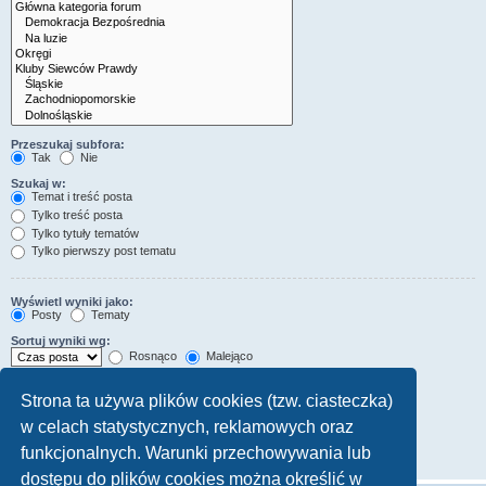
Przeszukaj subfora:
Tak
Nie
Szukaj w:
Temat i treść posta
Tylko treść posta
Tylko tytuły tematów
Tylko pierwszy post tematu
Wyświetl wyniki jako:
Posty
Tematy
Sortuj wyniki wg:
Rosnąco
Malejąco
Wyświetl wyniki z ostatnich:
Strona ta używa plików cookies (tzw. ciasteczka)
w celach statystycznych, reklamowych oraz
Wyświetl pierwsze:
Ustaw 0, aby wyświetlić cały post.
funkcjonalnych. Warunki przechowywania lub
znaków w poście
dostępu do plików cookies można określić w