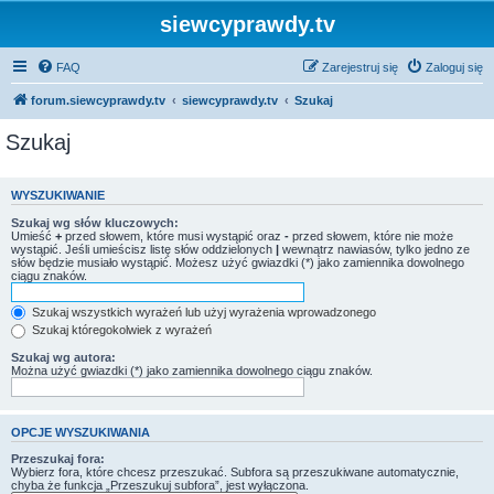
siewcyprawdy.tv
FAQ
Zarejestruj się
Zaloguj się
forum.siewcyprawdy.tv
siewcyprawdy.tv
Szukaj
Szukaj
WYSZUKIWANIE
Szukaj wg słów kluczowych:
Umieść
+
przed słowem, które musi wystąpić oraz
-
przed słowem, które nie może
wystąpić. Jeśli umieścisz listę słów oddzielonych
|
wewnątrz nawiasów, tylko jedno ze
słów będzie musiało wystąpić. Możesz użyć gwiazdki (*) jako zamiennika dowolnego
ciągu znaków.
Szukaj wszystkich wyrażeń lub użyj wyrażenia wprowadzonego
Szukaj któregokolwiek z wyrażeń
Szukaj wg autora:
Można użyć gwiazdki (*) jako zamiennika dowolnego ciągu znaków.
OPCJE WYSZUKIWANIA
Przeszukaj fora:
Wybierz fora, które chcesz przeszukać. Subfora są przeszukiwane automatycznie,
chyba że funkcja „Przeszukuj subfora”, jest wyłączona.