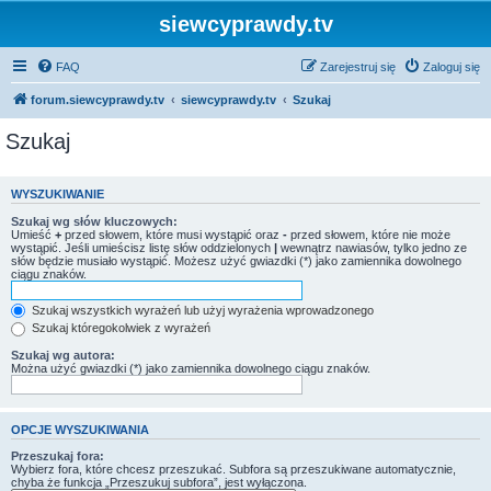
siewcyprawdy.tv
FAQ
Zarejestruj się
Zaloguj się
forum.siewcyprawdy.tv
siewcyprawdy.tv
Szukaj
Szukaj
WYSZUKIWANIE
Szukaj wg słów kluczowych:
Umieść
+
przed słowem, które musi wystąpić oraz
-
przed słowem, które nie może
wystąpić. Jeśli umieścisz listę słów oddzielonych
|
wewnątrz nawiasów, tylko jedno ze
słów będzie musiało wystąpić. Możesz użyć gwiazdki (*) jako zamiennika dowolnego
ciągu znaków.
Szukaj wszystkich wyrażeń lub użyj wyrażenia wprowadzonego
Szukaj któregokolwiek z wyrażeń
Szukaj wg autora:
Można użyć gwiazdki (*) jako zamiennika dowolnego ciągu znaków.
OPCJE WYSZUKIWANIA
Przeszukaj fora:
Wybierz fora, które chcesz przeszukać. Subfora są przeszukiwane automatycznie,
chyba że funkcja „Przeszukuj subfora”, jest wyłączona.