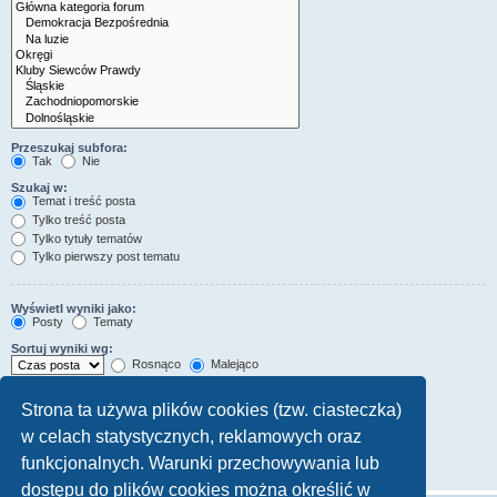
Przeszukaj subfora:
Tak
Nie
Szukaj w:
Temat i treść posta
Tylko treść posta
Tylko tytuły tematów
Tylko pierwszy post tematu
Wyświetl wyniki jako:
Posty
Tematy
Sortuj wyniki wg:
Rosnąco
Malejąco
Wyświetl wyniki z ostatnich:
Strona ta używa plików cookies (tzw. ciasteczka)
w celach statystycznych, reklamowych oraz
Wyświetl pierwsze:
Ustaw 0, aby wyświetlić cały post.
funkcjonalnych. Warunki przechowywania lub
znaków w poście
dostępu do plików cookies można określić w