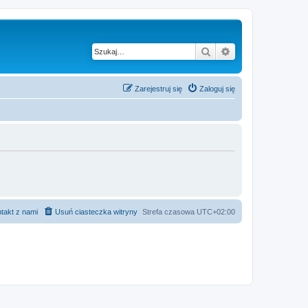
Szukaj
Wyszukiwanie z
Zarejestruj się
Zaloguj się
takt z nami
Usuń ciasteczka witryny
Strefa czasowa
UTC+02:00