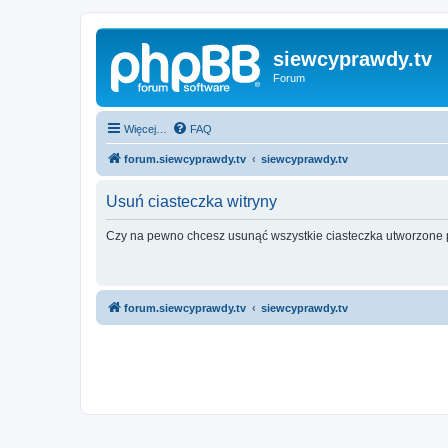
siewcyprawdy.tv
Forum
Więcej…
FAQ
forum.siewcyprawdy.tv
siewcyprawdy.tv
Usuń ciasteczka witryny
Czy na pewno chcesz usunąć wszystkie ciasteczka utworzone p
forum.siewcyprawdy.tv
siewcyprawdy.tv