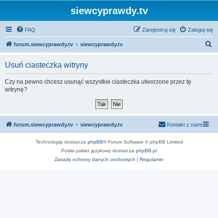
siewcyprawdy.tv
FAQ
Zarejestruj się
Zaloguj się
S
forum.siewcyprawdy.tv
siewcyprawdy.tv
z
Usuń ciasteczka witryny
u
k
Czy na pewno chcesz usunąć wszystkie ciasteczka utworzone przez tę
witrynę?
a
j
forum.siewcyprawdy.tv
siewcyprawdy.tv
Kontakt z nami
Technologię dostarcza
phpBB
® Forum Software © phpBB Limited
Polski pakiet językowy dostarcza
phpBB.pl
Zasady ochrony danych osobowych
|
Regulamin