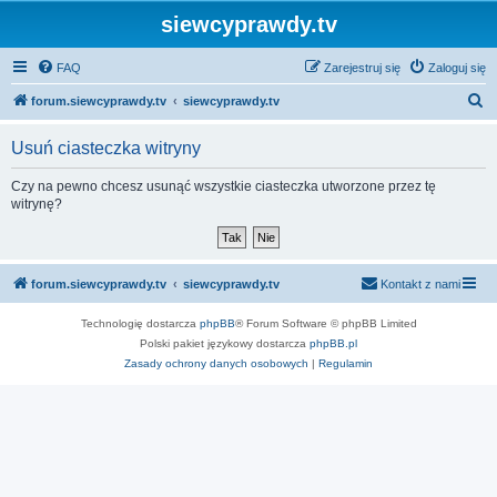
siewcyprawdy.tv
FAQ
Zarejestruj się
Zaloguj się
S
forum.siewcyprawdy.tv
siewcyprawdy.tv
z
Usuń ciasteczka witryny
u
k
Czy na pewno chcesz usunąć wszystkie ciasteczka utworzone przez tę
witrynę?
a
j
forum.siewcyprawdy.tv
siewcyprawdy.tv
Kontakt z nami
Technologię dostarcza
phpBB
® Forum Software © phpBB Limited
Polski pakiet językowy dostarcza
phpBB.pl
Zasady ochrony danych osobowych
|
Regulamin