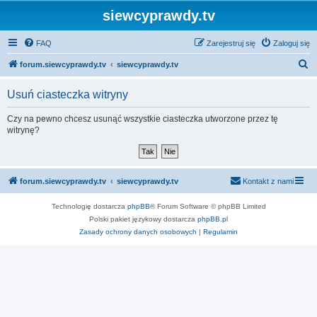
siewcyprawdy.tv
FAQ
Zarejestruj się
Zaloguj się
S
forum.siewcyprawdy.tv
siewcyprawdy.tv
z
Usuń ciasteczka witryny
u
k
Czy na pewno chcesz usunąć wszystkie ciasteczka utworzone przez tę
witrynę?
a
j
forum.siewcyprawdy.tv
siewcyprawdy.tv
Kontakt z nami
Technologię dostarcza
phpBB
® Forum Software © phpBB Limited
Polski pakiet językowy dostarcza
phpBB.pl
Zasady ochrony danych osobowych
|
Regulamin