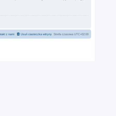
takt z nami
Usuń ciasteczka witryny
Strefa czasowa
UTC+02:00