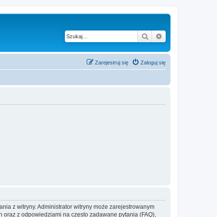
Szukaj
Wyszukiwanie z
Zarejestruj się
Zaloguj się
ania z witryny. Administrator witryny może zarejestrowanym
 oraz z odpowiedziami na często zadawane pytania (FAQ),