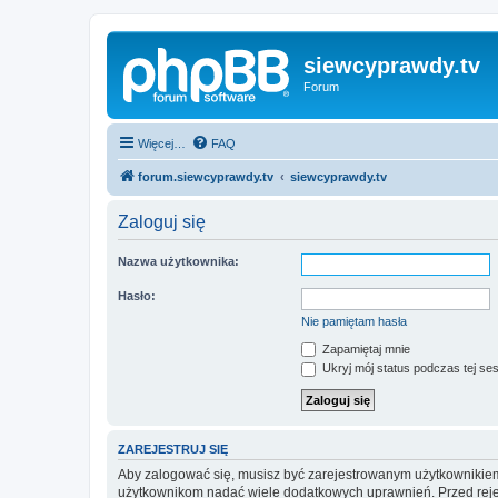
siewcyprawdy.tv
Forum
Więcej…
FAQ
forum.siewcyprawdy.tv
siewcyprawdy.tv
Zaloguj się
Nazwa użytkownika:
Hasło:
Nie pamiętam hasła
Zapamiętaj mnie
Ukryj mój status podczas tej ses
ZAREJESTRUJ SIĘ
Aby zalogować się, musisz być zarejestrowanym użytkownikiem w
użytkownikom nadać wiele dodatkowych uprawnień. Przed reje