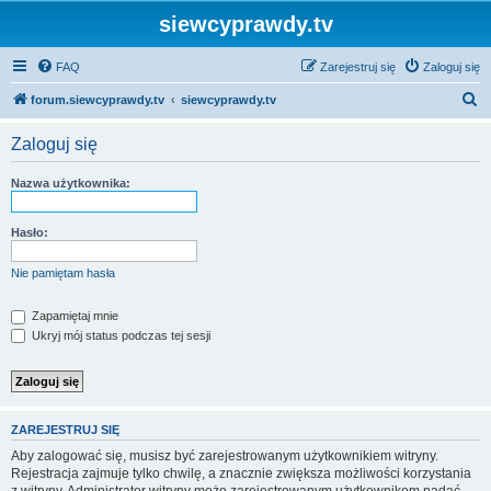
siewcyprawdy.tv
FAQ
Zarejestruj się
Zaloguj się
S
forum.siewcyprawdy.tv
siewcyprawdy.tv
z
Zaloguj się
u
k
Nazwa użytkownika:
a
j
Hasło:
Nie pamiętam hasła
Zapamiętaj mnie
Ukryj mój status podczas tej sesji
ZAREJESTRUJ SIĘ
Aby zalogować się, musisz być zarejestrowanym użytkownikiem witryny.
Rejestracja zajmuje tylko chwilę, a znacznie zwiększa możliwości korzystania
z witryny. Administrator witryny może zarejestrowanym użytkownikom nadać