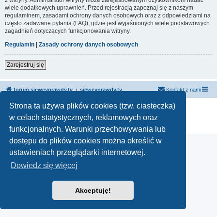
wiele dodatkowych uprawnień. Przed rejestracją zapoznaj się z naszym
regulaminem, zasadami ochrony danych osobowych oraz z odpowiedziami na
często zadawane pytania (FAQ), gdzie jest wyjaśnionych wiele podstawowych
zagadnień dotyczących funkcjonowania witryny.
Regulamin
|
Zasady ochrony danych osobowych
Zarejestruj się
forum.siewcyprawdy.tv
siewcyprawdy.tv
Kontakt z nami
Strona ta używa plików cookies (tzw. ciasteczka)
Technologię dostarcza
phpBB
® Forum Software © phpBB Limited
Polski pakiet językowy dostarcza
phpBB.pl
w celach statystycznych, reklamowych oraz
Zasady ochrony danych osobowych
|
Regulamin
funkcjonalnych. Warunki przechowywania lub
dostępu do plików cookies można określić w
ustawieniach przeglądarki internetowej.
Dowiedz się więcej
Akceptuję!