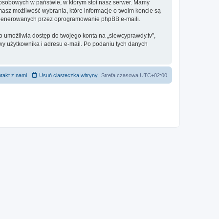
 osobowych w państwie, w którym stoi nasz serwer. Mamy
masz możliwość wybrania, które informacje o twoim koncie są
e generowanych przez oprogramowanie phpBB e-maili.
o umożliwia dostęp do twojego konta na „siewcyprawdy.tv”,
azwy użytkownika i adresu e-mail. Po podaniu tych danych
takt z nami
Usuń ciasteczka witryny
Strefa czasowa
UTC+02:00