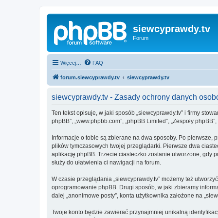
siewcyprawdy.tv
Forum
Więcej…
FAQ
forum.siewcyprawdy.tv
siewcyprawdy.tv
siewcyprawdy.tv - Zasady ochrony danych oso
Ten tekst opisuje, w jaki sposób „siewcyprawdy.tv” i firmy stow
phpBB”, „www.phpbb.com”, „phpBB Limited”, „Zespoły phpBB”, ko
Informacje o tobie są zbierane na dwa sposoby. Po pierwsze, p
plików tymczasowych twojej przeglądarki. Pierwsze dwa ciastec
aplikację phpBB. Trzecie ciasteczko zostanie utworzone, gdy pr
służy do ułatwienia ci nawigacji na forum.
W czasie przeglądania „siewcyprawdy.tv” możemy też utworzyć
oprogramowanie phpBB. Drugi sposób, w jaki zbieramy informa
dalej „anonimowe posty”, konta użytkownika założone na „siewcy
Twoje konto będzie zawierać przynajmniej unikalną identyfika