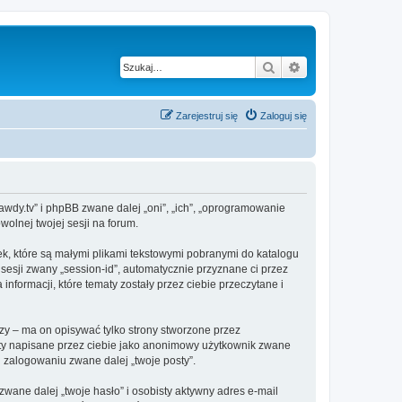
Szukaj
Wyszukiwanie z
Zarejestruj się
Zaloguj się
prawdy.tv” i phpBB zwane dalej „oni”, „ich”, „oprogramowanie
olnej twojej sesji na forum.
ek, które są małymi plikami tekstowymi pobranymi do katalogu
 sesji zwany „session-id”, automatycznie przyznane ci przez
nformacji, które tematy zostały przez ciebie przeczytane i
y – ma on opisywać tylko strony stworzone przez
sty napisane przez ciebie jako anonimowy użytkownik zwane
i zalogowaniu zwane dalej „twoje posty”.
ane dalej „twoje hasło” i osobisty aktywny adres e-mail