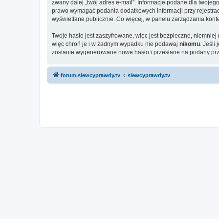
zwany dalej „twój adres e-mail”. Informacje podane dla twoje
prawo wymagać podania dodatkowych informacji przy rejestracji
wyświetlane publicznie. Co więcej, w panelu zarządzania ko
Twoje hasło jest zaszyfrowane, więc jest bezpieczne, niemniej
więc chroń je i w żadnym wypadku nie podawaj
nikomu
. Jeśli
zostanie wygenerowane nowe hasło i przesłane na podany prze
forum.siewcyprawdy.tv
siewcyprawdy.tv