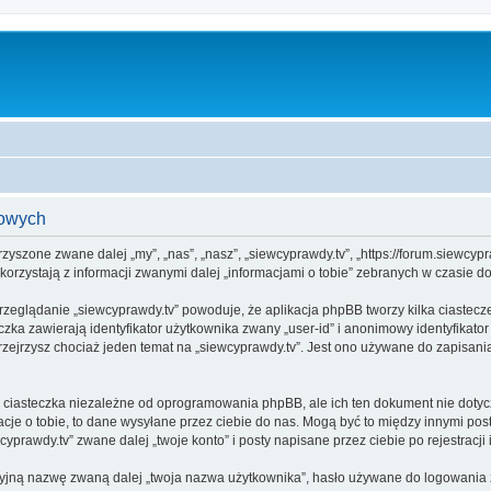
bowych
arzyszone zwane dalej „my”, „nas”, „nasz”, „siewcyprawdy.tv”, „https://forum.siewcy
rzystają z informacji zwanymi dalej „informacjami o tobie” zebranych w czasie dow
rzeglądanie „siewcyprawdy.tv” powoduje, że aplikacja phpBB tworzy kilka ciastecz
zka zawierają identyfikator użytkownika zwany „user-id” i anonimowy identyfikator
zejrzysz chociaż jeden temat na „siewcyprawdy.tv”. Jest ono używane do zapisania i
 ciasteczka niezależne od oprogramowania phpBB, ale ich ten dokument nie dotycz
cje o tobie, to dane wysyłane przez ciebie do nas. Mogą być to między innymi po
prawdy.tv” zwane dalej „twoje konto” i posty napisane przez ciebie po rejestracji 
cyjną nazwę zwaną dalej „twoja nazwa użytkownika”, hasło używane do logowania zw