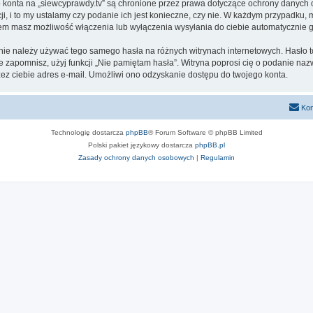
go konta na „siewcyprawdy.tv” są chronione przez prawa dotyczące ochrony danych
, i to my ustalamy czy podanie ich jest konieczne, czy nie. W każdym przypadku, 
ntem masz możliwość włączenia lub wyłączenia wysyłania do ciebie automatyczni
 nie należy używać tego samego hasła na różnych witrynach internetowych. Hasło t
 je zapomnisz, użyj funkcji „Nie pamiętam hasła”. Witryna poprosi cię o podanie n
z ciebie adres e-mail. Umożliwi ono odzyskanie dostępu do twojego konta.
Kon
Technologię dostarcza
phpBB
® Forum Software © phpBB Limited
Polski pakiet językowy dostarcza
phpBB.pl
Zasady ochrony danych osobowych
|
Regulamin