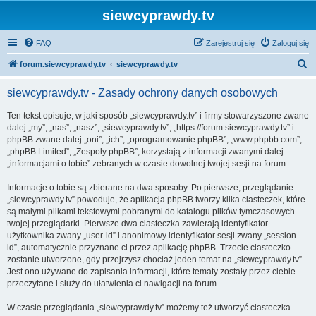
siewcyprawdy.tv
FAQ
Zarejestruj się
Zaloguj się
S
forum.siewcyprawdy.tv
siewcyprawdy.tv
z
siewcyprawdy.tv - Zasady ochrony danych osobowych
u
k
Ten tekst opisuje, w jaki sposób „siewcyprawdy.tv” i firmy stowarzyszone zwane
dalej „my”, „nas”, „nasz”, „siewcyprawdy.tv”, „https://forum.siewcyprawdy.tv” i
a
phpBB zwane dalej „oni”, „ich”, „oprogramowanie phpBB”, „www.phpbb.com”,
j
„phpBB Limited”, „Zespoły phpBB”, korzystają z informacji zwanymi dalej
„informacjami o tobie” zebranych w czasie dowolnej twojej sesji na forum.
Informacje o tobie są zbierane na dwa sposoby. Po pierwsze, przeglądanie
„siewcyprawdy.tv” powoduje, że aplikacja phpBB tworzy kilka ciasteczek, które
są małymi plikami tekstowymi pobranymi do katalogu plików tymczasowych
twojej przeglądarki. Pierwsze dwa ciasteczka zawierają identyfikator
użytkownika zwany „user-id” i anonimowy identyfikator sesji zwany „session-
id”, automatycznie przyznane ci przez aplikację phpBB. Trzecie ciasteczko
zostanie utworzone, gdy przejrzysz chociaż jeden temat na „siewcyprawdy.tv”.
Jest ono używane do zapisania informacji, które tematy zostały przez ciebie
przeczytane i służy do ułatwienia ci nawigacji na forum.
W czasie przeglądania „siewcyprawdy.tv” możemy też utworzyć ciasteczka