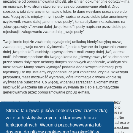
niezależne od oprogramowania phpBB, ale ich ten dokument nie dotyczy – ma
on opisywać tylko strony stworzone przez oprogramowanie phpBB. Drugi
sposób, w jaki zbieramy informacje o tobie, to dane wysyłane przez ciebie do
nas. Mogą być to między innymi posty napisane przez ciebie jako anonimowy
użytkownik zwane dalej „anonimowe posty”, konta użytkownika założone na
„siewcyprawdy.tv” zwane dalej „twoje konto” i posty napisane przez ciebie po
rejestracji i zalogowaniu zwane dalej „twoje posty”.
Twoje konto będzie zawierać przynajmniej unikalną identyfikacyjną nazwę
zwaną dalej „twoja nazwa użytkownika”, hasło używane do logowania zwane
dalej „twoje hasło” i osobisty aktywny adres e-mail zwany dalej „twój adres e-
mail”. Informacje podane dla twojego konta na „siewcyprawdy.tv” są chronione
przez prawa dotyczące ochrony danych osobowych w państwie, w którym stoi
nasz serwer. Mamy prawo wymagać podania dodatkowych informacji przy
rejestracji, i to my ustalamy czy podanie ich jest konieczne, czy nie. W każdym
przypadku, masz możliwość wybrania, które informacje o twoim koncie są
wyświetlane publicznie. Co więcej, w panelu zarządzania kontem masz
możliwość włączenia lub wyłączenia wysyłania do ciebie automatycznie
generowanych przez oprogramowanie phpBB e-maili.
Twoje hasło jest zaszyfrowane, więc jest bezpieczne, niemniej nie należy
używać tego samego hasła na różnych witrynach internetowych. Hasło to
Strona ta używa plików cookies (tzw. ciasteczka)
umożliwia dostęp do twojego konta na „siewcyprawdy.tv”, więc chroń je i w
w celach statystycznych, reklamowych oraz
żadnym wypadku nie podawaj
nikomu
. Jeśli je zapomnisz, użyj funkcji „Nie
pamiętam hasła”. Witryna poprosi cię o podanie nazwy użytkownika i adresu e-
funkcjonalnych. Warunki przechowywania lub
mail. Po podaniu tych danych zostanie wygenerowane nowe hasło i przesłane
dostępu do plików cookies można określić w
na podany przez ciebie adres e-mail. Umożliwi ono odzyskanie dostępu do