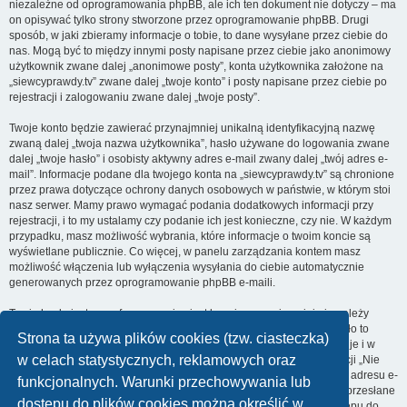
niezależne od oprogramowania phpBB, ale ich ten dokument nie dotyczy – ma
on opisywać tylko strony stworzone przez oprogramowanie phpBB. Drugi
sposób, w jaki zbieramy informacje o tobie, to dane wysyłane przez ciebie do
nas. Mogą być to między innymi posty napisane przez ciebie jako anonimowy
użytkownik zwane dalej „anonimowe posty”, konta użytkownika założone na
„siewcyprawdy.tv” zwane dalej „twoje konto” i posty napisane przez ciebie po
rejestracji i zalogowaniu zwane dalej „twoje posty”.
Twoje konto będzie zawierać przynajmniej unikalną identyfikacyjną nazwę
zwaną dalej „twoja nazwa użytkownika”, hasło używane do logowania zwane
dalej „twoje hasło” i osobisty aktywny adres e-mail zwany dalej „twój adres e-
mail”. Informacje podane dla twojego konta na „siewcyprawdy.tv” są chronione
przez prawa dotyczące ochrony danych osobowych w państwie, w którym stoi
nasz serwer. Mamy prawo wymagać podania dodatkowych informacji przy
rejestracji, i to my ustalamy czy podanie ich jest konieczne, czy nie. W każdym
przypadku, masz możliwość wybrania, które informacje o twoim koncie są
wyświetlane publicznie. Co więcej, w panelu zarządzania kontem masz
możliwość włączenia lub wyłączenia wysyłania do ciebie automatycznie
generowanych przez oprogramowanie phpBB e-maili.
Twoje hasło jest zaszyfrowane, więc jest bezpieczne, niemniej nie należy
używać tego samego hasła na różnych witrynach internetowych. Hasło to
Strona ta używa plików cookies (tzw. ciasteczka)
umożliwia dostęp do twojego konta na „siewcyprawdy.tv”, więc chroń je i w
w celach statystycznych, reklamowych oraz
żadnym wypadku nie podawaj
nikomu
. Jeśli je zapomnisz, użyj funkcji „Nie
pamiętam hasła”. Witryna poprosi cię o podanie nazwy użytkownika i adresu e-
funkcjonalnych. Warunki przechowywania lub
mail. Po podaniu tych danych zostanie wygenerowane nowe hasło i przesłane
dostępu do plików cookies można określić w
na podany przez ciebie adres e-mail. Umożliwi ono odzyskanie dostępu do