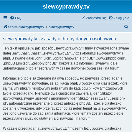
siewcyprawdy.tv
FAQ
Zarejestruj się
Zaloguj się
S
forum.siewcyprawdy.tv
siewcyprawdy.tv
z
siewcyprawdy.tv - Zasady ochrony danych osobowych
u
k
Ten tekst opisuje, w jaki sposób „siewcyprawdy.tv” i firmy stowarzyszone zwane
dalej „my”, „nas”, „nasz”, „siewcyprawdy.tv”, „https://forum.siewcyprawdy.tv” i
a
phpBB zwane dalej „oni”, „ich”, „oprogramowanie phpBB”, „www.phpbb.com”,
j
„phpBB Limited”, „Zespoły phpBB”, korzystają z informacji zwanymi dalej
„informacjami o tobie” zebranych w czasie dowolnej twojej sesji na forum.
Informacje o tobie są zbierane na dwa sposoby. Po pierwsze, przeglądanie
„siewcyprawdy.tv” powoduje, że aplikacja phpBB tworzy kilka ciasteczek, które
są małymi plikami tekstowymi pobranymi do katalogu plików tymczasowych
twojej przeglądarki. Pierwsze dwa ciasteczka zawierają identyfikator
użytkownika zwany „user-id” i anonimowy identyfikator sesji zwany „session-
id”, automatycznie przyznane ci przez aplikację phpBB. Trzecie ciasteczko
zostanie utworzone, gdy przejrzysz chociaż jeden temat na „siewcyprawdy.tv”.
Jest ono używane do zapisania informacji, które tematy zostały przez ciebie
przeczytane i służy do ułatwienia ci nawigacji na forum.
W czasie przeglądania „siewcyprawdy.tv” możemy też utworzyć ciasteczka