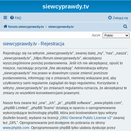
siewcyprawdy.tv
FAQ
Zaloguj się
S
forum.siewcyprawdy.tv
siewcyprawdy.tv
z
Język:
u
siewcyprawdy.tv - Rejestracja
k
Rejestrując się na witrynie „siewcyprawdy.tv”, zwanej dalej „my”, ”nas”, „nasza”,
a
„siewcyprawdy.tv”, „https://forum.siewcyprawdy.tv”, akceptujesz
j
wyszczególnione poniżej postanowienia. Jeśli ich nie akceptujesz, opuść to
miejsce, naciskając przycisk „Nie akceptuję”. Administracja witryny
„siewcyprawdy.tv” ma prawo w dowolnym czasie zmienić poniższe
postanowienia, informując cię o zmianach, niemniej wskazane jest, aby
użytkownicy sami regularnie zaglądali do tego regulaminu. Korzystanie z
witryny „siewcyprawdy.tv” po zmianach regulaminu oznacza, że akceptujesz te
zmiany ze wszelkimi konsekwencjami prawnymi.
Nasze fora zwane też „one”, „ich”, „je”, „phpBB software”, „www.phpbb.com”,
„phpBB Limited”, „phpBB Teams” działają w oparciu o oprogramowanie
wykorzystujące technologię phpBB, która jest środowiskiem typu witryny
(bulletin board), wydane na licencji „
GNU General Public License v2
” zwanej
też „GPL”. Oprogramowanie jest dostępne do pobrania ze strony
www.phpbb.com
. Oprogramowanie phpBB tylko ułatwia dyskusje przez