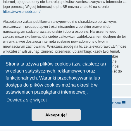
internet, a jego autorzy nie kontrolują tekstów zamieszczanych w internecie za
jego pomocą. Więcej informacji o phpBB można znaleźć na stronie
https://www.phpbb.com/
.
Akceptujesz zakaz publikowania wypowiedzi o charakterze obraźliwym,
oszczerczym, propagującym treści niezgodne z polskim prawem lub
naruszającym cudze prawa autorskie i dobra osobiste. Naruszenie tego
zakazu może skutkować dla ciebie całkowitym zablokowaniem dostępu do tej
witryny, a twój dostawca internetu zostanie powiadomiony o twoim
niewłaściwym zachowaniu. Wyrażasz zgodę na to, że „siewcyprawdy.tv” może
w każdej chwili usunąć, zmienić, przenieść lub zamknąć każdy twój temat,
post. Wyrażasz zgodę na zapisywanie wszystkich podanych przez ciebie
informacji w naszej bazie danych. Informacje te nie będą przekazywane
Strona ta używa plików cookies (tzw. ciasteczka)
nikomu bez twojej zgody, ale ani „siewcyprawdy.tv”, ani phpBB nie ponosi
w celach statystycznych, reklamowych oraz
odpowiedzialności za włamania do witryny, podczas których może dojść do
kradzieży danych.
funkcjonalnych. Warunki przechowywania lub
dostępu do plików cookies można określić w
ustawieniach przeglądarki internetowej.
Dowiedz się więcej
forum.siewcyprawdy.tv
siewcyprawdy.tv
Kontakt z nami
Technologię dostarcza
phpBB
® Forum Software © phpBB Limited
Akceptuję!
Polski pakiet językowy dostarcza
phpBB.pl
Zasady ochrony danych osobowych
|
Regulamin