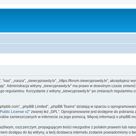
”, ”nas”, „nasza”, „siewcyprawdy.tv”, „https://forum.siewcyprawdy.tv”, akceptujesz w
tuję”. Administracja witryny „siewcyprawdy.tv” ma prawo w dowolnym czasie zmieni
ego regulaminu. Korzystanie z witryny „siewcyprawdy.tv” po zmianach regulaminu o
www.phpbb.com”, „phpBB Limited”, „phpBB Teams” działają w oparciu o oprogramowan
ublic License v2
” zwanej też „GPL”. Oprogramowanie jest dostępne do pobrania 
ą tekstów zamieszczanych w internecie za jego pomocą. Więcej informacji o phpBB m
aźliwym, oszczerczym, propagującym treści niezgodne z polskim prawem lub narus
iem dostępu do tej witryny, a twój dostawca internetu zostanie powiadomiony o 