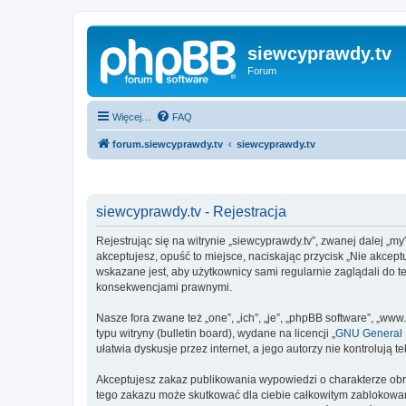
siewcyprawdy.tv
Forum
Więcej…
FAQ
forum.siewcyprawdy.tv
siewcyprawdy.tv
siewcyprawdy.tv - Rejestracja
Rejestrując się na witrynie „siewcyprawdy.tv”, zwanej dalej „my
akceptujesz, opuść to miejsce, naciskając przycisk „Nie akcep
wskazane jest, aby użytkownicy sami regularnie zaglądali do t
konsekwencjami prawnymi.
Nasze fora zwane też „one”, „ich”, „je”, „phpBB software”, „
typu witryny (bulletin board), wydane na licencji „
GNU General P
ułatwia dyskusje przez internet, a jego autorzy nie kontroluj
Akceptujesz zakaz publikowania wypowiedzi o charakterze obr
tego zakazu może skutkować dla ciebie całkowitym zablokowan