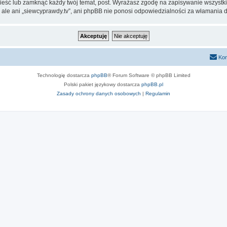
nieść lub zamknąć każdy twój temat, post. Wyrażasz zgodę na zapisywanie wszystki
 ale ani „siewcyprawdy.tv”, ani phpBB nie ponosi odpowiedzialności za włamania d
Kon
Technologię dostarcza
phpBB
® Forum Software © phpBB Limited
Polski pakiet językowy dostarcza
phpBB.pl
Zasady ochrony danych osobowych
|
Regulamin