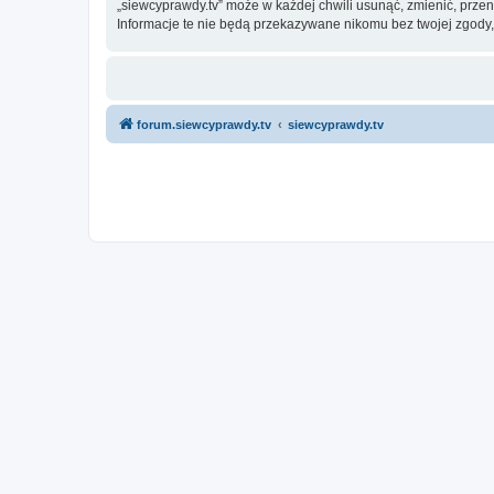
„siewcyprawdy.tv” może w każdej chwili usunąć, zmienić, prze
Informacje te nie będą przekazywane nikomu bez twojej zgody,
forum.siewcyprawdy.tv
siewcyprawdy.tv