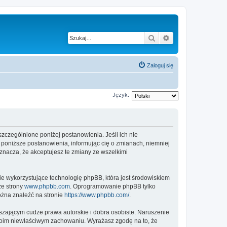
Szukaj
Wyszukiwanie z
Zaloguj się
Język:
yszczególnione poniżej postanowienia. Jeśli ich nie
ć poniższe postanowienia, informując cię o zmianach, niemniej
znacza, że akceptujesz te zmiany ze wszelkimi
ie wykorzystujące technologię phpBB, która jest środowiskiem
ze strony
www.phpbb.com
. Oprogramowanie phpBB tylko
ożna znaleźć na stronie
https://www.phpbb.com/
.
zającym cudze prawa autorskie i dobra osobiste. Naruszenie
twoim niewłaściwym zachowaniu. Wyrażasz zgodę na to, że