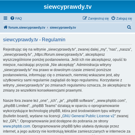
siewcyprawdy.tv
FAQ
Zarejestruj się
Zaloguj się
S
forum.siewcyprawdy.tv
siewcyprawdy.tv
z
siewcyprawdy.tv - Regulamin
u
k
Rejestrując się na witrynie „siewcyprawdy.tv”, zwanej dalej „my”, ”nas”, „nasza”,
„siewcyprawdy.tv”, „https://forum.siewcyprawdy.tv”, akceptujesz
a
wyszczególnione poniżej postanowienia. Jeśli ich nie akceptujesz, opuść to
j
miejsce, naciskając przycisk „Nie akceptuję”. Administracja witryny
„siewcyprawdy.tv” ma prawo w dowolnym czasie zmienić poniższe
postanowienia, informując cię o zmianach, niemniej wskazane jest, aby
użytkownicy sami regularnie zaglądali do tego regulaminu. Korzystanie z
witryny „siewcyprawdy.tv” po zmianach regulaminu oznacza, że akceptujesz te
zmiany ze wszelkimi konsekwencjami prawnymi.
Nasze fora zwane też „one”, „ich”, „je”, „phpBB software”, „www.phpbb.com”,
„phpBB Limited”, „phpBB Teams” działają w oparciu o oprogramowanie
wykorzystujące technologię phpBB, która jest środowiskiem typu witryny
(bulletin board), wydane na licencji „
GNU General Public License v2
” zwanej
też „GPL”. Oprogramowanie jest dostępne do pobrania ze strony
www.phpbb.com
. Oprogramowanie phpBB tylko ułatwia dyskusje przez
internet, a jego autorzy nie kontrolują tekstów zamieszczanych w internecie za