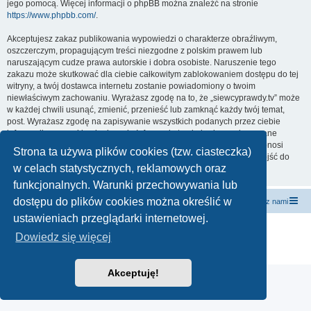
jego pomocą. Więcej informacji o phpBB można znaleźć na stronie
https://www.phpbb.com/
.
Akceptujesz zakaz publikowania wypowiedzi o charakterze obraźliwym,
oszczerczym, propagującym treści niezgodne z polskim prawem lub
naruszającym cudze prawa autorskie i dobra osobiste. Naruszenie tego
zakazu może skutkować dla ciebie całkowitym zablokowaniem dostępu do tej
witryny, a twój dostawca internetu zostanie powiadomiony o twoim
niewłaściwym zachowaniu. Wyrażasz zgodę na to, że „siewcyprawdy.tv” może
w każdej chwili usunąć, zmienić, przenieść lub zamknąć każdy twój temat,
post. Wyrażasz zgodę na zapisywanie wszystkich podanych przez ciebie
informacji w naszej bazie danych. Informacje te nie będą przekazywane
nikomu bez twojej zgody, ale ani „siewcyprawdy.tv”, ani phpBB nie ponosi
Strona ta używa plików cookies (tzw. ciasteczka)
odpowiedzialności za włamania do witryny, podczas których może dojść do
w celach statystycznych, reklamowych oraz
kradzieży danych.
funkcjonalnych. Warunki przechowywania lub
dostępu do plików cookies można określić w
forum.siewcyprawdy.tv
siewcyprawdy.tv
Kontakt z nami
ustawieniach przeglądarki internetowej.
Technologię dostarcza
phpBB
® Forum Software © phpBB Limited
Dowiedz się więcej
Polski pakiet językowy dostarcza
phpBB.pl
Zasady ochrony danych osobowych
|
Regulamin
Akceptuję!