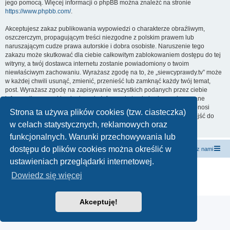
jego pomocą. Więcej informacji o phpBB można znaleźć na stronie
https://www.phpbb.com/
.
Akceptujesz zakaz publikowania wypowiedzi o charakterze obraźliwym,
oszczerczym, propagującym treści niezgodne z polskim prawem lub
naruszającym cudze prawa autorskie i dobra osobiste. Naruszenie tego
zakazu może skutkować dla ciebie całkowitym zablokowaniem dostępu do tej
witryny, a twój dostawca internetu zostanie powiadomiony o twoim
niewłaściwym zachowaniu. Wyrażasz zgodę na to, że „siewcyprawdy.tv” może
w każdej chwili usunąć, zmienić, przenieść lub zamknąć każdy twój temat,
post. Wyrażasz zgodę na zapisywanie wszystkich podanych przez ciebie
informacji w naszej bazie danych. Informacje te nie będą przekazywane
nikomu bez twojej zgody, ale ani „siewcyprawdy.tv”, ani phpBB nie ponosi
Strona ta używa plików cookies (tzw. ciasteczka)
odpowiedzialności za włamania do witryny, podczas których może dojść do
w celach statystycznych, reklamowych oraz
kradzieży danych.
funkcjonalnych. Warunki przechowywania lub
dostępu do plików cookies można określić w
forum.siewcyprawdy.tv
siewcyprawdy.tv
Kontakt z nami
ustawieniach przeglądarki internetowej.
Technologię dostarcza
phpBB
® Forum Software © phpBB Limited
Dowiedz się więcej
Polski pakiet językowy dostarcza
phpBB.pl
Zasady ochrony danych osobowych
|
Regulamin
Akceptuję!