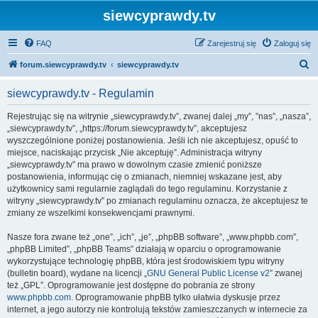
siewcyprawdy.tv
FAQ
Zarejestruj się
Zaloguj się
S
forum.siewcyprawdy.tv
siewcyprawdy.tv
z
siewcyprawdy.tv - Regulamin
u
k
Rejestrując się na witrynie „siewcyprawdy.tv”, zwanej dalej „my”, ”nas”, „nasza”,
„siewcyprawdy.tv”, „https://forum.siewcyprawdy.tv”, akceptujesz
a
wyszczególnione poniżej postanowienia. Jeśli ich nie akceptujesz, opuść to
j
miejsce, naciskając przycisk „Nie akceptuję”. Administracja witryny
„siewcyprawdy.tv” ma prawo w dowolnym czasie zmienić poniższe
postanowienia, informując cię o zmianach, niemniej wskazane jest, aby
użytkownicy sami regularnie zaglądali do tego regulaminu. Korzystanie z
witryny „siewcyprawdy.tv” po zmianach regulaminu oznacza, że akceptujesz te
zmiany ze wszelkimi konsekwencjami prawnymi.
Nasze fora zwane też „one”, „ich”, „je”, „phpBB software”, „www.phpbb.com”,
„phpBB Limited”, „phpBB Teams” działają w oparciu o oprogramowanie
wykorzystujące technologię phpBB, która jest środowiskiem typu witryny
(bulletin board), wydane na licencji „
GNU General Public License v2
” zwanej
też „GPL”. Oprogramowanie jest dostępne do pobrania ze strony
www.phpbb.com
. Oprogramowanie phpBB tylko ułatwia dyskusje przez
internet, a jego autorzy nie kontrolują tekstów zamieszczanych w internecie za