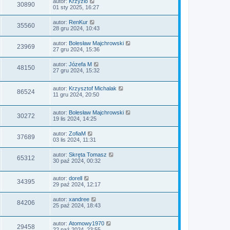
autor:
Krzyzio
30890
01 sty 2025, 16:27
autor:
RenKur
35560
28 gru 2024, 10:43
autor:
Bolesław Majchrowski
23969
27 gru 2024, 15:36
autor:
Józefa M
48150
27 gru 2024, 15:32
autor:
Krzysztof Michalak
86524
11 gru 2024, 20:50
autor:
Bolesław Majchrowski
30272
19 lis 2024, 14:25
autor:
ZofiaM
37689
03 lis 2024, 11:31
autor:
Skręta Tomasz
65312
30 paź 2024, 00:32
autor:
dorell
34395
29 paź 2024, 12:17
autor:
xandree
84206
25 paź 2024, 18:43
autor:
Atomowy1970
29458
22 paź 2024, 23:55