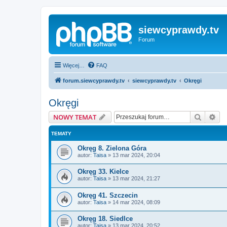
siewcyprawdy.tv
Forum
Więcej…
FAQ
forum.siewcyprawdy.tv
siewcyprawdy.tv
Okręgi
Okręgi
Szukaj
Wy
NOWY TEMAT
TEMATY
Okręg 8. Zielona Góra
autor:
Taisa
»
13 mar 2024, 20:04
Okręg 33. Kielce
autor:
Taisa
»
13 mar 2024, 21:27
Okręg 41. Szczecin
autor:
Taisa
»
14 mar 2024, 08:09
Okręg 18. Siedlce
autor:
Taisa
»
13 mar 2024, 20:52