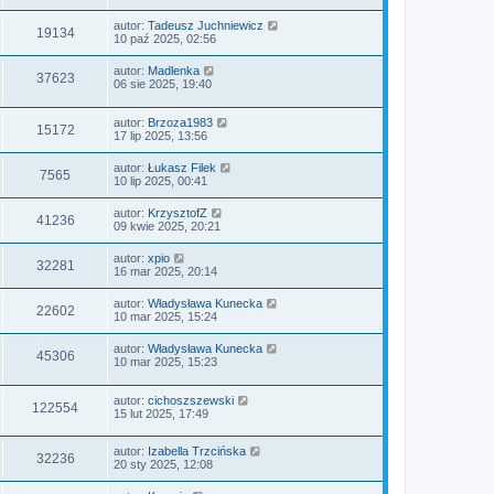
autor:
Tadeusz Juchniewicz
19134
10 paź 2025, 02:56
autor:
Madlenka
37623
06 sie 2025, 19:40
autor:
Brzoza1983
15172
17 lip 2025, 13:56
autor:
Łukasz Filek
7565
10 lip 2025, 00:41
autor:
KrzysztofZ
41236
09 kwie 2025, 20:21
autor:
xpio
32281
16 mar 2025, 20:14
autor:
Władysława Kunecka
22602
10 mar 2025, 15:24
autor:
Władysława Kunecka
45306
10 mar 2025, 15:23
autor:
cichoszszewski
122554
15 lut 2025, 17:49
autor:
Izabella Trzcińska
32236
20 sty 2025, 12:08