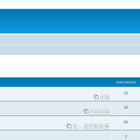
szukiwanie zaawansowane
ODPOWIEDZI
16
1
2
38
1
2
3
4
96
1
6
7
8
9
10
…
2