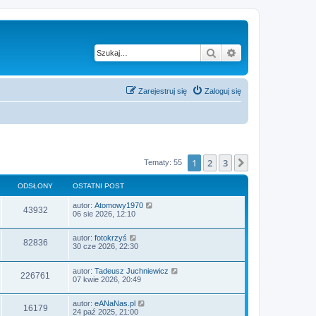
Szukaj
Wyszukiwanie z
Zarejestruj się
Zaloguj się
1
2
3
Następna
Tematy: 55
ODSŁONY
OSTATNI POST
autor:
Atomowy1970
43932
06 sie 2026, 12:10
autor:
fotokrzyś
82836
30 cze 2026, 22:30
autor:
Tadeusz Juchniewicz
226761
07 kwie 2026, 20:49
autor:
eANaNas.pl
16179
24 paź 2025, 21:00