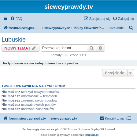
siewcyprawdy.tv
FAQ
Zarejestruj się
Zaloguj się
S
forum.siewcyprawdy.tv
siewcyprawdy.tv
Kluby Siewców Prawdy
Lubuskie
z
Lubuskie
u
Szukaj
Wyszukiwanie z
NOWY TEMAT
k
Tematy: 0 • Strona
1
z
1
a
Na tym forum nie ma żadnych tematów ani postów.
j
Przejdź do
TWOJE UPRAWNIENIA NA TYM FORUM
Nie możesz
tworzyć nowych tematów
Nie możesz
odpowiadać w tematach
Nie możesz
zmieniać swoich postów
Nie możesz
usuwać swoich postów
Nie możesz
dodawać załączników
forum.siewcyprawdy.tv
siewcyprawdy.tv
Kontakt z nami
Technologię dostarcza
phpBB
® Forum Software © phpBB Limited
Polski pakiet językowy dostarcza
phpBB.pl