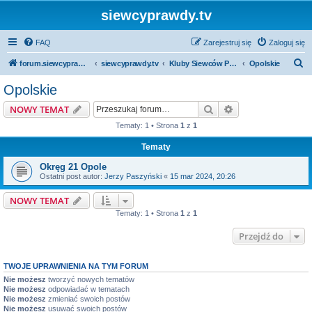
siewcyprawdy.tv
FAQ
Zarejestruj się
Zaloguj się
S
forum.siewcyprawdy.tv
siewcyprawdy.tv
Kluby Siewców Prawdy
Opolskie
z
Opolskie
u
Szukaj
Wyszukiwanie z
NOWY TEMAT
k
Tematy: 1 • Strona
1
z
1
a
Tematy
j
Okręg 21 Opole
Ostatni post autor:
Jerzy Paszyński
«
15 mar 2024, 20:26
NOWY TEMAT
Tematy: 1 • Strona
1
z
1
Przejdź do
TWOJE UPRAWNIENIA NA TYM FORUM
Nie możesz
tworzyć nowych tematów
Nie możesz
odpowiadać w tematach
Nie możesz
zmieniać swoich postów
Nie możesz
usuwać swoich postów