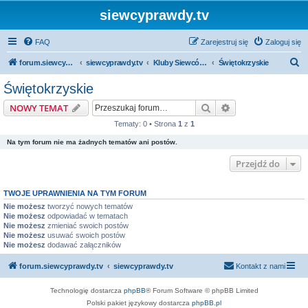
siewcyprawdy.tv
FAQ
Zarejestruj się
Zaloguj się
S
forum.siewcyprawdy.tv
siewcyprawdy.tv
Kluby Siewców Prawdy
Świętokrzyskie
z
Świętokrzyskie
u
Szukaj
Wyszukiwanie z
NOWY TEMAT
k
Tematy: 0 • Strona
1
z
1
a
Na tym forum nie ma żadnych tematów ani postów.
j
Przejdź do
TWOJE UPRAWNIENIA NA TYM FORUM
Nie możesz
tworzyć nowych tematów
Nie możesz
odpowiadać w tematach
Nie możesz
zmieniać swoich postów
Nie możesz
usuwać swoich postów
Nie możesz
dodawać załączników
forum.siewcyprawdy.tv
siewcyprawdy.tv
Kontakt z nami
Technologię dostarcza
phpBB
® Forum Software © phpBB Limited
Polski pakiet językowy dostarcza
phpBB.pl