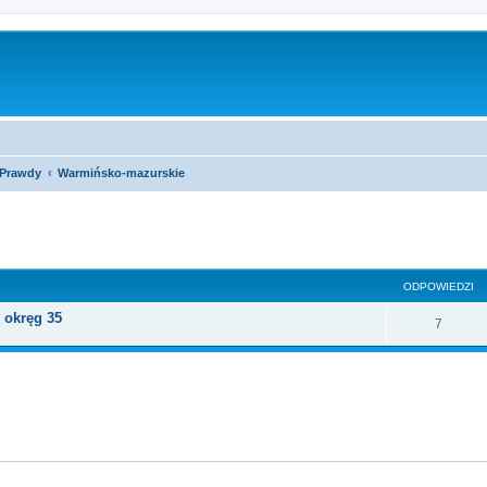
 Prawdy
Warmińsko-mazurskie
szukiwanie zaawansowane
ODPOWIEDZI
 okręg 35
7