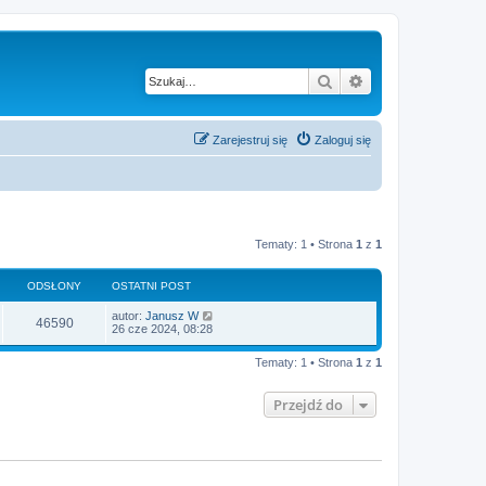
Szukaj
Wyszukiwanie z
Zarejestruj się
Zaloguj się
Tematy: 1 • Strona
1
z
1
ODSŁONY
OSTATNI POST
autor:
Janusz W
46590
26 cze 2024, 08:28
Tematy: 1 • Strona
1
z
1
Przejdź do