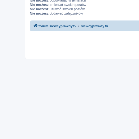
Nie możesz
odpowiadać w tematach
Nie możesz
zmieniać swoich postów
Nie możesz
usuwać swoich postów
Nie możesz
dodawać załączników
forum.siewcyprawdy.tv
siewcyprawdy.tv