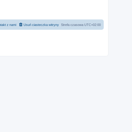
takt z nami
Usuń ciasteczka witryny
Strefa czasowa
UTC+02:00