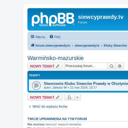
siewcyprawdy.tv
Forum
Więcej…
FAQ
forum.siewcyprawdy.tv
siewcyprawdy.tv
Kluby Siewców
Warmińsko-mazurskie
Szukaj
Wy
NOWY TEMAT
TEMATY
Stworzenie Klubu Siewców Prawdy w Olsztynie
autor:
Janusz W
»
21 mar 2024, 10:17
NOWY TEMAT
Wróć do wykazu forów
TWOJE UPRAWNIENIA NA TYM FORUM
Nie możesz
tworzyć nowych tematów