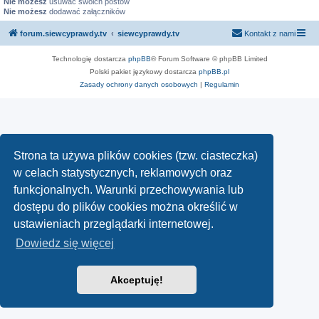
Nie możesz
usuwać swoich postów
Nie możesz
dodawać załączników
forum.siewcyprawdy.tv
siewcyprawdy.tv
Kontakt z nami
Technologię dostarcza
phpBB
® Forum Software © phpBB Limited
Polski pakiet językowy dostarcza
phpBB.pl
Zasady ochrony danych osobowych
|
Regulamin
Strona ta używa plików cookies (tzw. ciasteczka)
w celach statystycznych, reklamowych oraz
funkcjonalnych. Warunki przechowywania lub
dostępu do plików cookies można określić w
ustawieniach przeglądarki internetowej.
Dowiedz się więcej
Akceptuję!