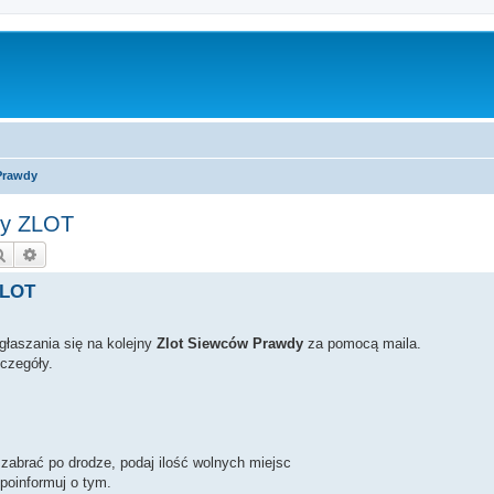
Prawdy
jny ZLOT
Szukaj
Wyszukiwanie zaawansowane
ZLOT
łaszania się na kolejny
Zlot Siewców Prawdy
za pomocą maila.
czegóły.
zabrać po drodze, podaj ilość wolnych miejsc
 poinformuj o tym.