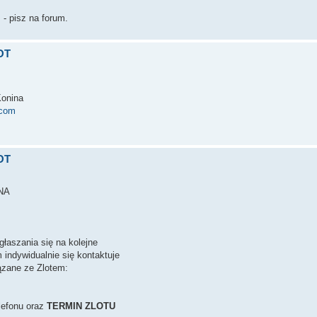
 - pisz na forum.
LOT
Konina
.com
LOT
NA
łaszania się na kolejne
indywidualnie się kontaktuje
ązane ze Zlotem:
elefonu oraz
TERMIN ZLOTU