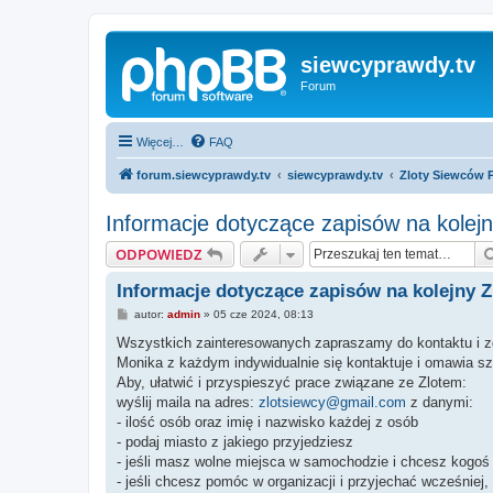
siewcyprawdy.tv
Forum
Więcej…
FAQ
forum.siewcyprawdy.tv
siewcyprawdy.tv
Zloty Siewców 
Informacje dotyczące zapisów na kole
ODPOWIEDZ
Informacje dotyczące zapisów na kolejny 
P
autor:
admin
»
05 cze 2024, 08:13
o
s
Wszystkich zainteresowanych zapraszamy do kontaktu i zg
t
Monika z każdym indywidualnie się kontaktuje i omawia sz
Aby, ułatwić i przyspieszyć prace związane ze Zlotem:
wyślij maila na adres:
zlotsiewcy@gmail.com
z danymi:
- ilość osób oraz imię i nazwisko każdej z osób
- podaj miasto z jakiego przyjedziesz
- jeśli masz wolne miejsca w samochodzie i chcesz kogoś 
- jeśli chcesz pomóc w organizacji i przyjechać wcześniej,