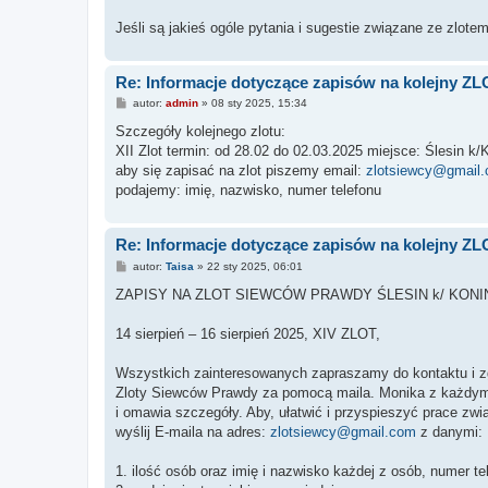
Jeśli są jakieś ogóle pytania i sugestie związane ze zlotem
Re: Informacje dotyczące zapisów na kolejny Z
P
autor:
admin
»
08 sty 2025, 15:34
o
s
Szczegóły kolejnego zlotu:
t
XII Zlot termin: od 28.02 do 02.03.2025 miejsce: Ślesin k/
aby się zapisać na zlot piszemy email:
zlotsiewcy@gmail
podajemy: imię, nazwisko, numer telefonu
Re: Informacje dotyczące zapisów na kolejny Z
P
autor:
Taisa
»
22 sty 2025, 06:01
o
s
ZAPISY NA ZLOT SIEWCÓW PRAWDY ŚLESIN k/ KONI
t
14 sierpień – 16 sierpień 2025, XIV ZLOT,
Wszystkich zainteresowanych zapraszamy do kontaktu i zg
Zloty Siewców Prawdy za pomocą maila. Monika z każdym 
i omawia szczegóły. Aby, ułatwić i przyspieszyć prace zwi
wyślij E-maila na adres:
zlotsiewcy@gmail.com
z danymi:
1. ilość osób oraz imię i nazwisko każdej z osób, numer t