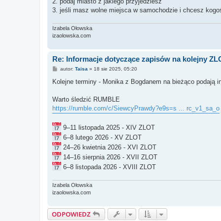
2. podaj miasto z jakiego przyjedziesz
3. jeśli masz wolne miejsca w samochodzie i chcesz kogoś
Izabela Ołowska
izaolowska.com
Re: Informacje dotyczące zapisów na kolejny Z
P
autor:
Taisa
»
18 sie 2025, 05:20
o
s
Kolejne terminy - Monika z Bogdanem na bieżąco podają i
t
Warto śledzić RUMBLE
https://rumble.com/c/SiewcyPrawdy?e9s=s ... rc_v1_sa_o
9–11 listopada 2025 - XIV ZLOT
6–8 lutego 2026 - XV ZLOT
24–26 kwietnia 2026 - XVI ZLOT
14–16 sierpnia 2026 - XVII ZLOT
6–8 listopada 2026 - XVIII ZLOT
Izabela Ołowska
izaolowska.com
ODPOWIEDZ