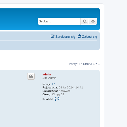
Szukaj
Wyszukiwanie z
Zarejestruj się
Zaloguj się
Posty: 4 • Strona
1
z
1
admin
Site Admin
Posty:
17
Rejestracja:
08 lut 2024, 14:41
Lokalizacja:
Katowice
Okręg:
Okręg 31
S
Kontakt:
k
o
n
t
a
k
t
u